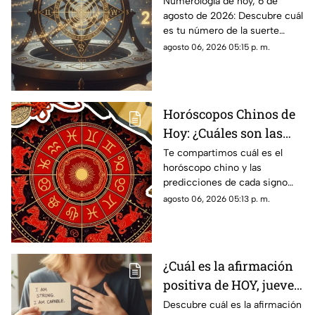
Conoce el número de la
Numerología de hoy, 6 de
agosto de 2026: Descubre cuál
suerte de este jueves 6
es tu número de la suerte
de agosto de 2026, para
según tu signo zodiacal.
agosto 06, 2026 05:15 p. m.
cada signo del zodiaco
Predicciones diarias para todo
el zodiaco.
Horóscopos Chinos de
Hoy: ¿Cuáles son las
predicciones para este
Te compartimos cuál es el
horóscopo chino y las
jueves 6 de agosto de
predicciones de cada signo
2026?
para el día de hoy, jueves 6 de
agosto 06, 2026 05:13 p. m.
agosto de 2026. ¿Qué te
depara el destino?
¿Cuál es la afirmación
positiva de HOY, jueves
6 de agosto de 2026?
Descubre cuál es la afirmación