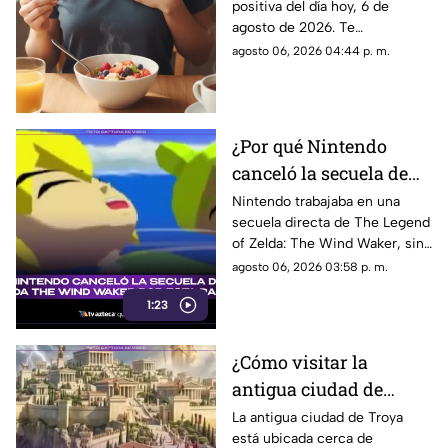
positiva del día hoy, 6 de
Repite estas palabras y
agosto de 2026. Te
llena tu día de energía
compartimos un mensaje
agosto 06, 2026 04:44 p. m.
motivador para empezar con
energía y atraer abundancia.
¿Por qué Nintendo
canceló la secuela de
Zelda The Wind
Nintendo trabajaba en una
secuela directa de The Legend
Waker? Aquí te
of Zelda: The Wind Waker, sin
explicamos la razón
embargo, fue cancelada. Aquí
agosto 06, 2026 03:58 p. m.
los detalles al respecto.
1:23
¿Cómo visitar la
antigua ciudad de
Troya en Turquía y qué
La antigua ciudad de Troya
está ubicada cerca de
se sabe de su origen