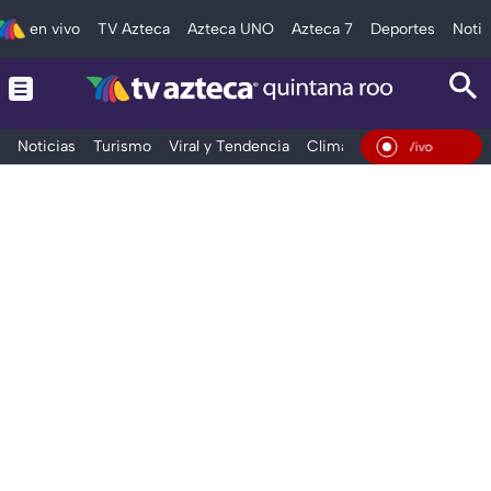
en vivo
TV Azteca
Azteca UNO
Azteca 7
Deportes
Notic
Noticias
Turismo
Viral y Tendencia
Clima
Tráfico
Deporte
En Vivo