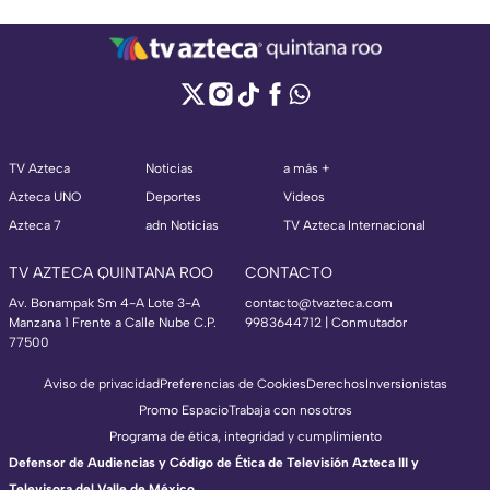
TV Azteca
Noticias
a más +
Azteca UNO
Deportes
Videos
Azteca 7
adn Noticias
TV Azteca Internacional
TV AZTECA QUINTANA ROO
CONTACTO
Av. Bonampak Sm 4-A Lote 3-A
contacto@tvazteca.com
Manzana 1 Frente a Calle Nube C.P.
9983644712 | Conmutador
77500
Aviso de privacidad
Preferencias de Cookies
Derechos
Inversionistas
Promo Espacio
Trabaja con nosotros
Programa de ética, integridad y cumplimiento
Defensor de Audiencias y Código de Ética de Televisión Azteca III y
Televisora del Valle de México