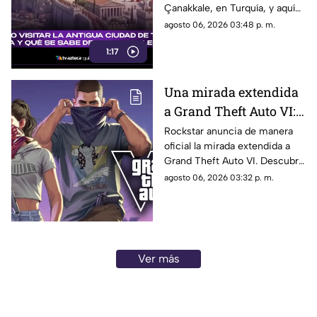
Çanakkale, en Turquía, y aquí
legendario?
te explicamos todos los
agosto 06, 2026 03:48 p. m.
detalles al respecto.
1:17
Una mirada extendida
a Grand Theft Auto VI:
¿Cuándo, dónde y a qué
Rockstar anuncia de manera
oficial la mirada extendida a
hora de México se
Grand Theft Auto VI. Descubre
estrena este adelanto
fecha, horario, dónde verla y
agosto 06, 2026 03:32 p. m.
de GTA?
qué puede mostrar este nuevo
avance.
Ver más