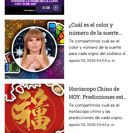
0:38
¿Cuál es el color y
número de la suerte
HOY, 5 de agosto de
Te compartimos cuál es el
color y número de la suerte
2026? Predicciones de
para cada signo del zodiaco de
Mhoni Vidente para
acuerdo al horóscopo de
agosto 05, 2026 04:04 p. m.
cada signo este
Mhoni Vidente de hoy, 5 de
miércoles
agosto.
Horóscopo Chino de
HOY: Predicciones este
5 de agosto de 2026
Te compartimos cuál es el
horóscopo chino y las
para cada signo del
predicciones de cada signo
zodiaco
para el día de hoy, miércoles 5
agosto 05, 2026 03:43 p. m.
de agosto de 2026. ¿Qué te