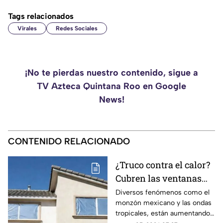
Tags relacionados
Virales
Redes Sociales
¡No te pierdas nuestro contenido, sigue a
TV Azteca Quintana Roo en Google
News!
CONTENIDO RELACIONADO
¿Truco contra el calor?
Cubren las ventanas
con papel aluminio,
Diversos fenómenos como el
monzón mexicano y las ondas
esto explica la ciencia
tropicales, están aumentando