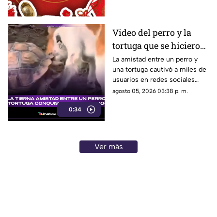
depara el destino?
Video del perro y la
tortuga que se hicieron
amigos conquista las
La amistad entre un perro y
una tortuga cautivó a miles de
redes sociales por su
usuarios en redes sociales
ternura
gracias a un tierno video viral.
agosto 05, 2026 03:38 p. m.
0:34
Ver más