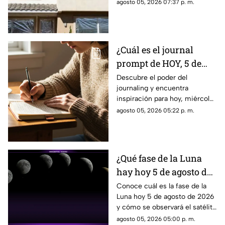
las temperaturas en todo el
agosto 05, 2026 07:37 p. m.
país. Te contamos si el papel
aluminio en las ventanas es un
truco eficaz para el calor.
¿Cuál es el journal
prompt de HOY, 5 de
agosto de 2026? Utiliza
Descubre el poder del
journaling y encuentra
este texto para escribir
inspiración para hoy, miércoles
en tu diario y
5 de agosto de 2026. Un
agosto 05, 2026 05:22 p. m.
reflexionar sobre tu día
prompt para reflexionar, crear
y conectar contigo mismo.
¿Qué fase de la Luna
hay hoy 5 de agosto de
2026? Descubre cómo
Conoce cuál es la fase de la
Luna hoy 5 de agosto de 2026
se verá el satélite esta
y cómo se observará el satélite
noche
natural durante la noche.
agosto 05, 2026 05:00 p. m.