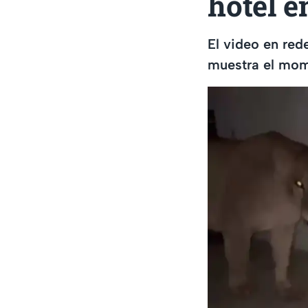
hotel e
El video en red
muestra el mome