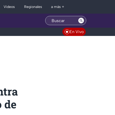
Regionales
Videos
a más +
En Vivo
ntra
o de