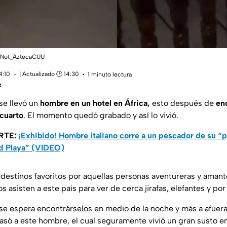
 @Not_AztecaCUU
4:10
| Actualizado 🕑 14:30
1 minuto lectura
z
se llevó un
hombre en un hotel en África,
esto después de
en
 cuarto
. El momento quedó grabado y así lo vivió.
RTE:
¡Exhibido! Hombre italiano corre a un pescador de su “pl
d Playa” (VIDEO)
 destinos favoritos por aquellas personas aventureras y amante
 asisten a este país para ver de cerca jirafas, elefantes y po
se espera encontrárselos en medio de la noche y más a afuera
 pasó a este hombre, el cual seguramente vivió un gran susto e