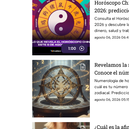
Horóscopo Chi
2026: predicci
zodiaco chino
Consulta el Horós
2026 y descubre la
dinero, salud y trab
agosto 06, 2026 06:4
1:00
Revelamos la
Conoce el núme
jueves 6 de ag
Numerología de ho
cuál es tu número 
signo del zod
zodiacal. Prediccio
agosto 06, 2026 05:15
¿Cuál es la af