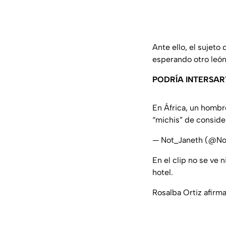
Ante ello, el sujeto
esperando otro león
PODRÍA INTERSAR
En África, un hombr
“michis” de consid
— Not_Janeth (@N
En el clip no se ve
hotel.
Rosalba Ortiz afirm