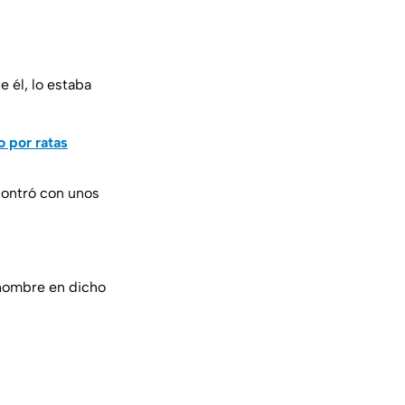
 él, lo estaba
o por ratas
contró con unos
 hombre en dicho