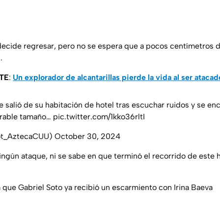
 decide regresar, pero no se espera que a pocos centímetros de
.
TE
:
Un explorador de alcantarillas pierde la vida al ser atacad
e salió de su habitación de hotel tras escuchar ruidos y se en
erable tamaño…
pic.twitter.com/1kko36rltI
ot_AztecaCUU)
October 30, 2024
 ningún ataque, ni se sabe en que terminó el recorrido de este
a que Gabriel Soto ya recibió un escarmiento con Irina Baeva