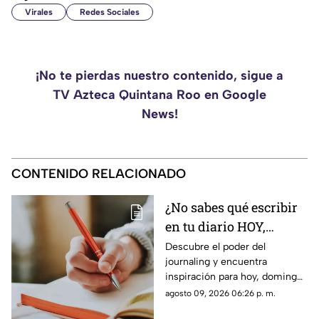
Virales
Redes Sociales
¡No te pierdas nuestro contenido, sigue a
TV Azteca Quintana Roo en Google
News!
CONTENIDO RELACIONADO
¿No sabes qué escribir
en tu diario HOY,
domingo 9 de agosto de
Descubre el poder del
journaling y encuentra
2026? Usa este journal
inspiración para hoy, domingo
prompt
9 de agosto de 2026. Un
agosto 09, 2026 06:26 p. m.
prompt para reflexionar, crear