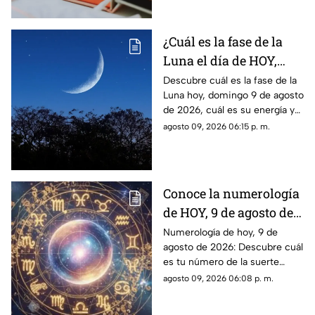
y conectar contigo mismo.
¿Cuál es la fase de la
Luna el día de HOY,
domingo 9 de agosto de
Descubre cuál es la fase de la
Luna hoy, domingo 9 de agosto
2026? Así se verá el
de 2026, cuál es su energía y
astro durante la noche
cómo nos podría afectar.
agosto 09, 2026 06:15 p. m.
Conoce todas las fases
lunares.
Conoce la numerología
de HOY, 9 de agosto de
2026: ¿Cuál es el
Numerología de hoy, 9 de
agosto de 2026: Descubre cuál
número de la suerte de
es tu número de la suerte
este domingo para cada
según tu signo zodiacal.
agosto 09, 2026 06:08 p. m.
signo del zodiaco?
Predicciones diarias para todo
el zodiaco.