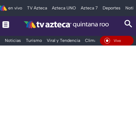
en vivo
TV Azteca
Azteca UNO
Azteca 7
Deportes
Notic
Noticias
Turismo
Viral y Tendencia
Clima
Tráfico
Deporte
En Vivo