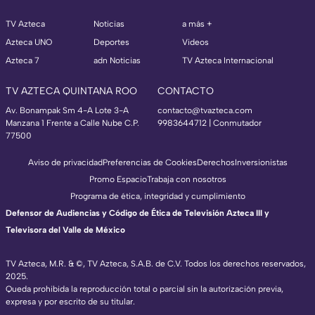
TV Azteca
Noticias
a más +
Azteca UNO
Deportes
Videos
Azteca 7
adn Noticias
TV Azteca Internacional
TV AZTECA QUINTANA ROO
CONTACTO
Av. Bonampak Sm 4-A Lote 3-A
contacto@tvazteca.com
Manzana 1 Frente a Calle Nube C.P.
9983644712 | Conmutador
77500
Aviso de privacidad
Preferencias de Cookies
Derechos
Inversionistas
Promo Espacio
Trabaja con nosotros
Programa de ética, integridad y cumplimiento
Defensor de Audiencias y Código de Ética de Televisión Azteca III y
Televisora del Valle de México
TV Azteca, M.R. & ©, TV Azteca, S.A.B. de C.V. Todos los derechos reservados,
2025.
Queda prohibida la reproducción total o parcial sin la autorización previa,
expresa y por escrito de su titular.