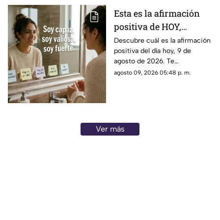
Esta es la afirmación
positiva de HOY,
domingo 9 de agosto de
Descubre cuál es la afirmación
positiva del día hoy, 9 de
2026: Repite estas
agosto de 2026. Te
palabras y llena tu día
compartimos un mensaje
agosto 09, 2026 05:48 p. m.
de energía
motivador para empezar con
energía y atraer abundancia.
Ver más