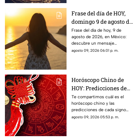
Frase del día de HOY,
domingo 9 de agosto de
2026: Mensajes para
Frase del día de hoy, 9 de
agosto de 2026, en México:
reflexionar y compartir
descubre un mensaje
inspirador para reflexionar y
agosto 09, 2026 06:01 p. m.
compartir con tus seres
queridos.
Horóscopo Chino de
HOY: Predicciones de
este domingo 9 de
Te compartimos cuál es el
horóscopo chino y las
agosto de 2026 para
predicciones de cada signo
cada signo del zodiaco
para el día de hoy, domingo 9
agosto 09, 2026 05:53 p. m.
de agosto de 2026. ¿Qué te
depara el destino?