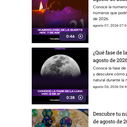
favorece
Conoce la numerolo
números que podrí
de 2026.
agosto 07, 2026 07:0
0:46
¿Qué fase de l
agosto de 202
el satélite est
Conoce la fase de
y descubre cómo po
natural durante la 
agosto 06, 2026 06:4
0:38
Descubre tu n
de agosto de 