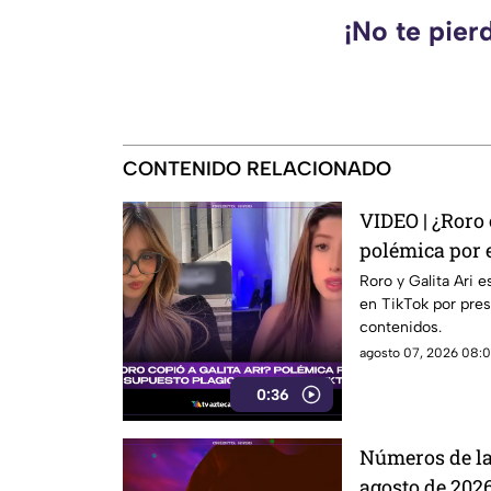
¡No te pier
CONTENIDO RELACIONADO
VIDEO | ¿Roro 
polémica por 
sacude TikTo
Roro y Galita Ari 
en TikTok por pres
contenidos.
agosto 07, 2026 08:0
0:36
Números de la
agosto de 2026