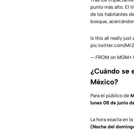
punto más alto. El t
de los habitantes d
bosque, acercándono
Is this all really ju
pic.twitter.com/Mr
— FROM on MGM+
¿Cuándo se e
México?
Para el público de
M
lunes 08 de junio d
La hora exacta en la
(Noche del domingo