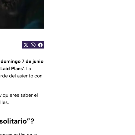
e
domingo 7 de junio
 Laid Plans'
. La
rde del asiento con
y quieres saber el
lles.
solitario”?
ientes están en su