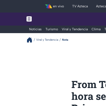
en vivo
TV Azteca
Aztec
Noticias
Turismo
Viral y Tendencia
Clima
T
Viral y Tendencia
Nota
From Te
hora se