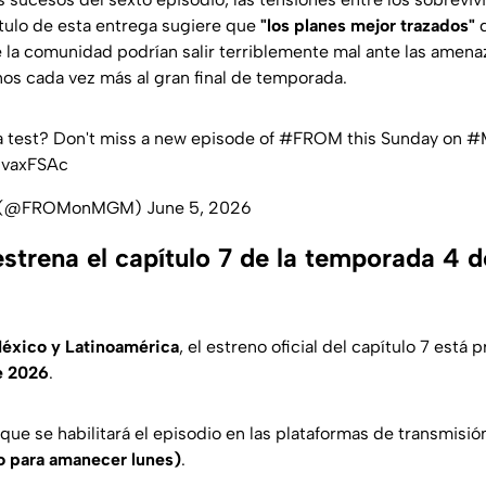
ítulo de esta entrega sugiere que
"los planes mejor trazados"
d
e la comunidad podrían salir terriblemente mal ante las amena
s cada vez más al gran final de temporada.
st a test? Don't miss a new episode of
#FROM
this Sunday on
#
2vaxFSAc
 (@FROMonMGM)
June 5, 2026
strena el capítulo 7 de la temporada 4 d
éxico y Latinoamérica
, el estreno oficial del capítulo 7 está
e 2026
.
 que se habilitará el episodio en las plataformas de transmisió
 para amanecer lunes)
.