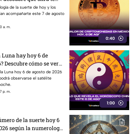
gía de la suerte de hoy y los
an acompañarte este 7 de agosto
0 a. m.
0:40
a Luna hay hoy 6 de
6? Descubre cómo se verá
a noche
 la Luna hoy 6 de agosto de 2026
drá observarse el satélite
noche.
7 p. m.
1:00
úmero de la suerte hoy 6
2026 según la numerología