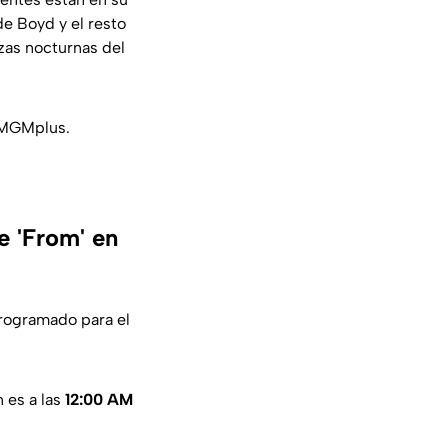
e Boyd y el resto
zas nocturnas del
MGMplus
.
e 'From' en
 programado para el
n es a las
12:00 AM