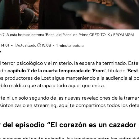
 7: A esta hora se estrena ‘Best Laid Plans’ en Prime|CRÉDITO: X / FROM MGM
 14:01
| Actualizado 🕑 15:08
1 minuto lectura
z
 terror psicológico y el misterio, la espera ha terminado. Est
rado
capítulo 7 de la cuarta temporada de 'From'
, titulado
'Best
los productores de
Lost
sigue manteniendo a la audiencia al bo
eblo maldito que atrapa a todo aquel que entra.
te ni un solo segundo de las nuevas revelaciones de la trama 
sintonizarlo en streaming, aquí te compartimos todos los deta
 del episodio “El corazón es un cazador 
 sucesos del sexto episodio, las tensiones entre los sobreviv