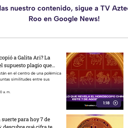
das nuestro contenido, sigue a TV Azt
Roo en Google News!
copió a Galita Ari? La
el supuesto plagio que
k
están en el centro de una polémica
untas similitudes entre sus
0 a. m.
1:18
 suerte para hoy 7 de
: descubre qué cifra te