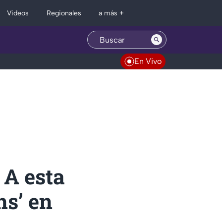
Regionales
Videos
a más +
En Vivo
 A esta
ns’ en