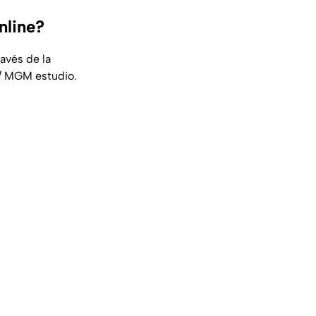
nline?
ravés de la
al/ MGM estudio.