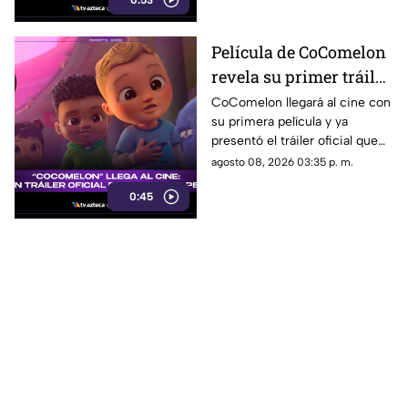
0:53
Película de CoComelon
revela su primer tráiler
oficial y emociona a sus
CoComelon llegará al cine con
su primera película y ya
pequeños fans
presentó el tráiler oficial que
sorprendió a sus seguidores.
agosto 08, 2026 03:35 p. m.
0:45