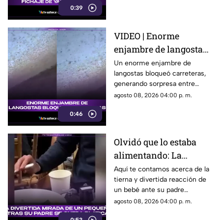
0:39
VIDEO | Enorme
enjambre de langostas
bloquea carreteras
Un enorme enjambre de
langostas bloqueó carreteras,
generando sorpresa entre
conductores y usuarios que
agosto 08, 2026 04:00 p. m.
compartieron las imágenes.
0:46
Olvidó que lo estaba
alimentando: La
divertida mirada de un
Aquí te contamos acerca de la
tierna y divertida reacción de
pequeño mientras su
un bebé ante su padre
padre se queda
distraído. Estos son todos los
agosto 08, 2026 04:00 p. m.
platicando
detalles al respecto.