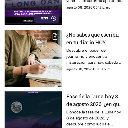
venir. La plataforma apostó por
una estrategia tan inusual
agosto 08, 2026 05:12 p. m.
como impactante para
0:33
promocionar su nuevo thriller.
¿Qué hizo y por qué está
llamando tanto la atención?
¿No sabes qué escribir
Descubre todos los detalles.
en tu diario HOY,
sábado 8 de junio de
Descubre el poder del
journaling y encuentra
2026? Usa este journal
inspiración para hoy, sábado 8
prompt
de junio de 2026. Un prompt
agosto 08, 2026 05:00 p. m.
para reflexionar, crear y
conectar contigo mismo.
Fase de la Luna hoy 8
de agosto 2026: ¿en qué
etapa lunar estará esta
Conoce la fase de la Luna hoy,
8 de agosto de 2026, y
noche?
descubre cómo lucirá el