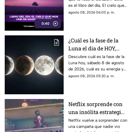
es el libro del día, El cielo que
nos une, de María Vaquero.
agosto 08, 2026 06:00 p. m.
0:40
¿Cuál es la fase de la
Luna el día de HOY,
sábado 8 de agosto de
Descubre cuál es la fase de la
Luna hoy, sábado 8 de agosto
2026? Así se verá el
de 2026, cuál es su energía y
astro durante la noche
cómo nos podría afectar.
agosto 08, 2026 05:30 p. m.
Conoce todas las fases
lunares.
Netflix sorprende con
una insólita estrategia
para promocionar su
Netflix vuelve a sorprender con
una campaña que nadie vio
nuevo thriller