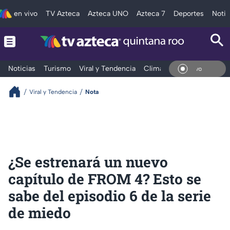
en vivo
TV Azteca
Azteca UNO
Azteca 7
Deportes
Notic
Noticias
Turismo
Viral y Tendencia
Clima
Tráfico
Deporte
En Vi
Viral y Tendencia
Nota
¿Se estrenará un nuevo
capítulo de FROM 4? Esto se
sabe del episodio 6 de la serie
de miedo