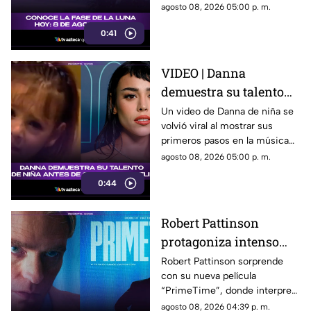
satélite natural durante esta
agosto 08, 2026 05:00 p. m.
noche.
0:41
VIDEO | Danna
demuestra su talento
desde niña antes de su
Un video de Danna de niña se
volvió viral al mostrar sus
colaboración con
primeros pasos en la música
Belinda.
antes de su colaboración con
agosto 08, 2026 05:00 p. m.
Belinda.
0:44
Robert Pattinson
protagoniza intenso
thriller ‘PrimeTime’
Robert Pattinson sorprende
con su nueva película
con un nuevo papel
“PrimeTime”, donde interpreta
como cazador
a un personaje dedicado a
agosto 08, 2026 04:39 p. m.