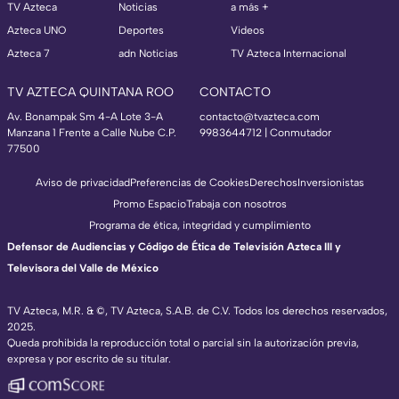
TV Azteca
Noticias
a más +
Azteca UNO
Deportes
Videos
Azteca 7
adn Noticias
TV Azteca Internacional
TV AZTECA QUINTANA ROO
CONTACTO
Av. Bonampak Sm 4-A Lote 3-A
contacto@tvazteca.com
Manzana 1 Frente a Calle Nube C.P.
9983644712 | Conmutador
77500
Aviso de privacidad
Preferencias de Cookies
Derechos
Inversionistas
Promo Espacio
Trabaja con nosotros
Programa de ética, integridad y cumplimiento
Defensor de Audiencias y Código de Ética de Televisión Azteca III y
Televisora del Valle de México
TV Azteca, M.R. & ©, TV Azteca, S.A.B. de C.V. Todos los derechos reservados,
2025.
Queda prohibida la reproducción total o parcial sin la autorización previa,
expresa y por escrito de su titular.