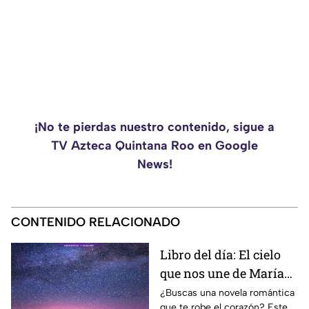
¡No te pierdas nuestro contenido, sigue a
TV Azteca Quintana Roo en Google
News!
CONTENIDO RELACIONADO
Libro del día: El cielo
que nos une de María
Vaquero
¿Buscas una novela romántica
que te robe el corazón? Este