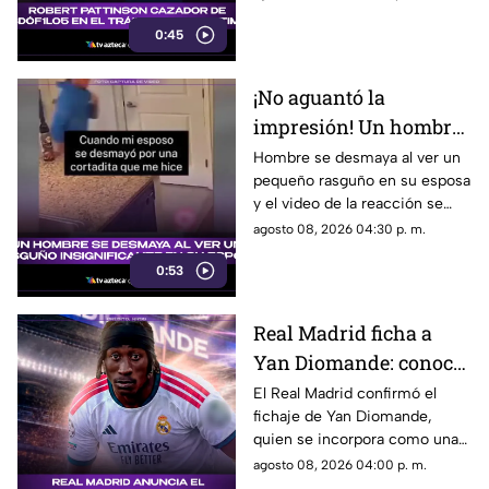
perseguir criminales.
0:45
¡No aguantó la
impresión! Un hombre
se desmaya al ver un
Hombre se desmaya al ver un
pequeño rasguño en su esposa
rasguño insignificante
y el video de la reacción se
en su esposa
vuelve viral en las redes
agosto 08, 2026 04:30 p. m.
sociales.
0:53
Real Madrid ficha a
Yan Diomande: conoce
al nuevo refuerzo que
El Real Madrid confirmó el
fichaje de Yan Diomande,
llega al club español
quien se incorpora como una
de las nuevas apuestas del
agosto 08, 2026 04:00 p. m.
equipo merengue.