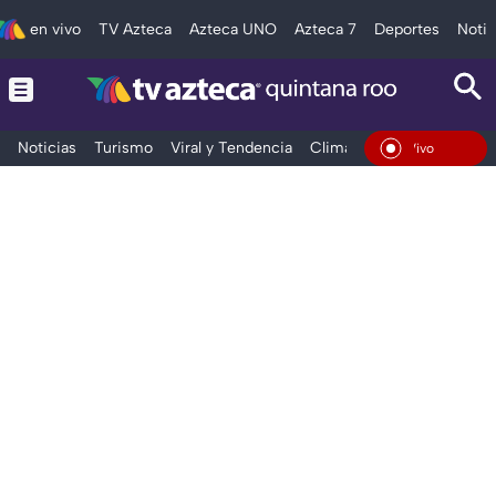
en vivo
TV Azteca
Azteca UNO
Azteca 7
Deportes
Notic
Noticias
Turismo
Viral y Tendencia
Clima
Tráfico
Deporte
En Vivo