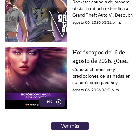
¿Cuándo, dónde y a qué
Rockstar anuncia de manera
oficial la mirada extendida a
hora de México se
Grand Theft Auto VI. Descubre
estrena este adelanto
fecha, horario, dónde verla y
agosto 06, 2026 03:32 p. m.
de GTA?
qué puede mostrar este nuevo
avance.
Horóscopos del 6 de
agosto de 2026: ¿Qué
revelan las hadas hoy?
Conoce el mensaje y
predicciones de las hadas en
su horóscopo para hoy.
agosto 06, 2026 03:21 p. m.
1:12
Ver más