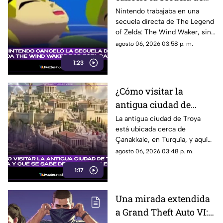
Zelda The Wind
Nintendo trabajaba en una
secuela directa de The Legend
Waker? Aquí te
of Zelda: The Wind Waker, sin
explicamos la razón
embargo, fue cancelada. Aquí
agosto 06, 2026 03:58 p. m.
los detalles al respecto.
1:23
¿Cómo visitar la
antigua ciudad de
Troya en Turquía y qué
La antigua ciudad de Troya
está ubicada cerca de
se sabe de su origen
Çanakkale, en Turquía, y aquí
legendario?
te explicamos todos los
agosto 06, 2026 03:48 p. m.
detalles al respecto.
1:17
Una mirada extendida
a Grand Theft Auto VI: