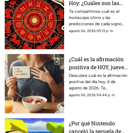
Hoy: ¿Cuáles son las
predicciones para este
Te compartimos cuál es el
horóscopo chino y las
jueves 6 de agosto de
predicciones de cada signo
2026?
para el día de hoy, jueves 6 de
agosto 06, 2026 05:13 p. m.
agosto de 2026. ¿Qué te
depara el destino?
¿Cuál es la afirmación
positiva de HOY, jueves
6 de agosto de 2026?
Descubre cuál es la afirmación
positiva del día hoy, 6 de
Repite estas palabras y
agosto de 2026. Te
llena tu día de energía
compartimos un mensaje
agosto 06, 2026 04:44 p. m.
motivador para empezar con
energía y atraer abundancia.
¿Por qué Nintendo
canceló la secuela de