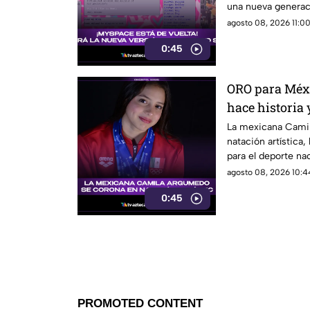
una nueva generac
agosto 08, 2026 11:00
0:45
ORO para Méx
hace historia 
artística
La mexicana Camil
natación artística,
para el deporte nac
agosto 08, 2026 10:44
0:45