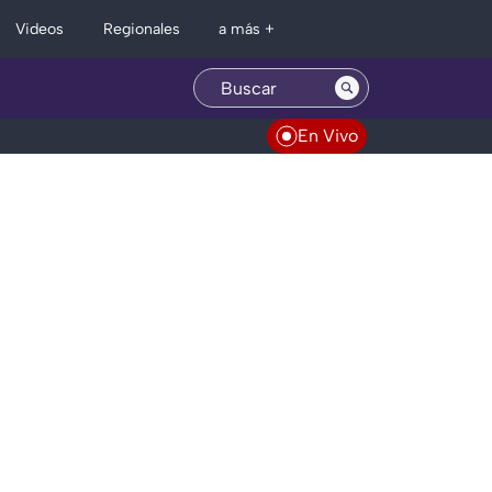
Regionales
Videos
a más +
En Vivo