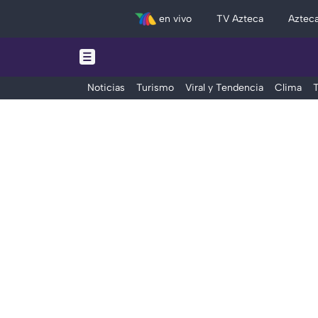
en vivo
TV Azteca
Aztec
Noticias
Turismo
Viral y Tendencia
Clima
T