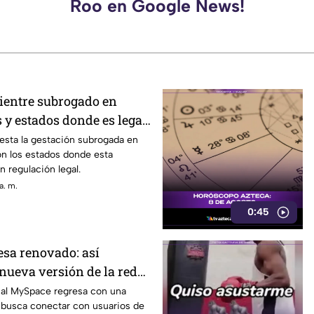
Roo en Google News!
vientre subrogado en
 y estados donde es legal
subrogada
sta la gestación subrogada en
on los estados donde esta
n regulación legal.
a. m.
0:45
sa renovado: así
nueva versión de la red
rcó una época
ial MySpace regresa con una
 busca conectar con usuarios de