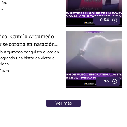
ión.
 a. m.
0:54
ico | Camila Argumedo
y se corona en natación
a Argumedo conquistó el oro en
 logrando una histórica victoria
ional.
 a. m.
1:16
Ver más