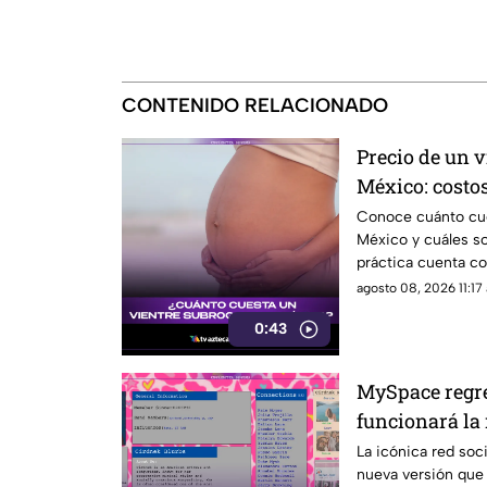
CONTENIDO RELACIONADO
Precio de un 
México: costos
la gestación 
Conoce cuánto cue
México y cuáles s
práctica cuenta co
agosto 08, 2026 11:17 
0:43
MySpace regre
funcionará la 
social que ma
La icónica red soc
nueva versión que