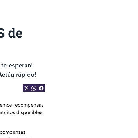
S de
te esperan!
Actúa rápido!
 tenemos recompensas
atuitos disponibles
recompensas