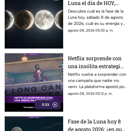
Luna el día de HOY,
sábado 8 de agosto de
Descubre cuál es la fase de la
Luna hoy, sábado 8 de agosto
2026? Así se verá el
de 2026, cuál es su energía y
astro durante la noche
cómo nos podría afectar.
agosto 08, 2026 05:30 p. m.
Conoce todas las fases
lunares.
Netflix sorprende con
una insólita estrategia
para promocionar su
Netflix vuelve a sorprender con
una campaña que nadie vio
nuevo thriller
venir. La plataforma apostó por
una estrategia tan inusual
agosto 08, 2026 05:12 p. m.
como impactante para
0:33
promocionar su nuevo thriller.
¿Qué hizo y por qué está
llamando tanto la atención?
Fase de la Luna hoy 8
Descubre todos los detalles.
de agosto 2026: ¿en qué