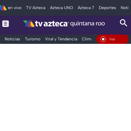
en vivo
TV Azteca
Azteca UNO
Azteca 7
Deportes
Notic
Noticias
Turismo
Viral y Tendencia
Clima
Tráfico
Deporte
En Vivo