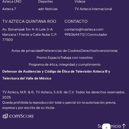
Azteca UNO
Deportes
Videos
Azteca 7
adn Noticias
TV Azteca Internacional
TV AZTECA QUINTANA ROO
CONTACTO
Av. Bonampak Sm 4-A Lote 3-A
contacto@tvazteca.com
Manzana 1 Frente a Calle Nube C.P.
9983644712 | Conmutador
77500
Aviso de privacidad
Preferencias de Cookies
Derechos
Inversionistas
Promo Espacio
Trabaja con nosotros
Programa de ética, integridad y cumplimiento
Defensor de Audiencias y Código de Ética de Televisión Azteca III y
Televisora del Valle de México
TV Azteca, M.R. & ©, TV Azteca, S.A.B. de C.V. Todos los derechos reservados,
2025.
Queda prohibida la reproducción total o parcial sin la autorización previa,
expresa y por escrito de su titular.
Subir inicio