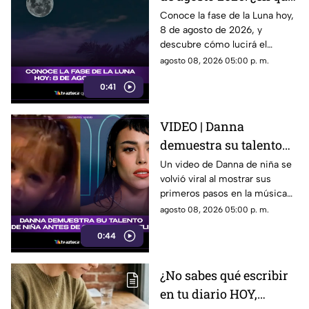
etapa lunar estará esta
Conoce la fase de la Luna hoy,
8 de agosto de 2026, y
noche?
descubre cómo lucirá el
satélite natural durante esta
agosto 08, 2026 05:00 p. m.
noche.
0:41
VIDEO | Danna
demuestra su talento
desde niña antes de su
Un video de Danna de niña se
volvió viral al mostrar sus
colaboración con
primeros pasos en la música
Belinda.
antes de su colaboración con
agosto 08, 2026 05:00 p. m.
Belinda.
0:44
¿No sabes qué escribir
en tu diario HOY,