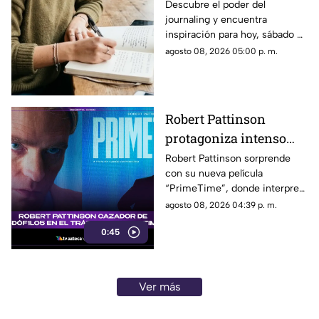
sábado 8 de junio de
Descubre el poder del
journaling y encuentra
2026? Usa este journal
inspiración para hoy, sábado 8
prompt
de junio de 2026. Un prompt
agosto 08, 2026 05:00 p. m.
para reflexionar, crear y
conectar contigo mismo.
Robert Pattinson
protagoniza intenso
thriller ‘PrimeTime’
Robert Pattinson sorprende
con su nueva película
con un nuevo papel
“PrimeTime”, donde interpreta
como cazador
a un personaje dedicado a
agosto 08, 2026 04:39 p. m.
perseguir criminales.
0:45
Ver más