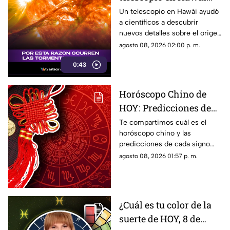
que reveló cómo nacen
Un telescopio en Hawái ayudó
a científicos a descubrir
estos fenómenos del
nuevos detalles sobre el origen
Sol
de las tormentas solares y sus
agosto 08, 2026 02:00 p. m.
efectos.
0:43
Horóscopo Chino de
HOY: Predicciones de
este 8 de agosto de 2026
Te compartimos cuál es el
horóscopo chino y las
para cada signo del
predicciones de cada signo
zodiaco
para el día de hoy, sábado 8 de
agosto 08, 2026 01:57 p. m.
agosto de 2026. ¿Qué te
depara el destino?
¿Cuál es tu color de la
suerte de HOY, 8 de