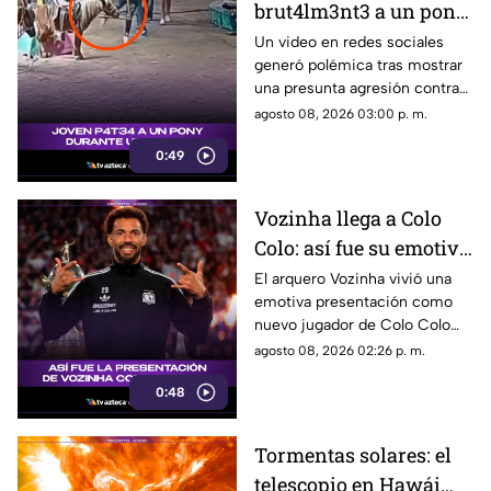
brut4lm3nt3 a un pony
durante una feria en
Un video en redes sociales
generó polémica tras mostrar
San Luis Potosí
una presunta agresión contra
un pony durante una feria en
agosto 08, 2026 03:00 p. m.
San Luis Potosí.
0:49
Vozinha llega a Colo
Colo: así fue su emotiva
presentación ante un
El arquero Vozinha vivió una
emotiva presentación como
Estadio Monumental
nuevo jugador de Colo Colo
abarrotado
frente a un Estadio
agosto 08, 2026 02:26 p. m.
Monumental lleno.
0:48
Tormentas solares: el
telescopio en Hawái