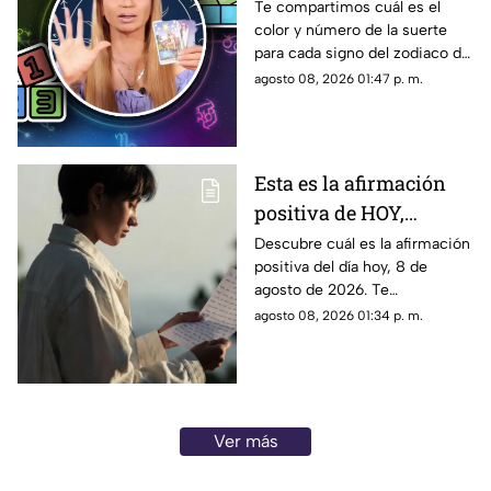
agosto de 2026?
Te compartimos cuál es el
color y número de la suerte
Predicciones de Mhoni
para cada signo del zodiaco de
Vidente para cada
acuerdo al horóscopo de
agosto 08, 2026 01:47 p. m.
signo este sábado
Mhoni Vidente de hoy, sábado
8 de agosto.
Esta es la afirmación
positiva de HOY,
sábado 8 de agosto de
Descubre cuál es la afirmación
positiva del día hoy, 8 de
2026: Repite estas
agosto de 2026. Te
palabras y llena tu día
compartimos un mensaje
agosto 08, 2026 01:34 p. m.
de energía
motivador para empezar con
energía y atraer abundancia.
Ver más