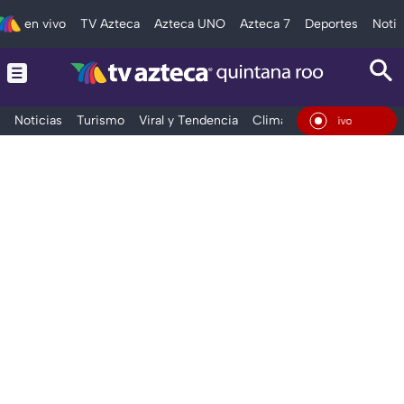
en vivo
TV Azteca
Azteca UNO
Azteca 7
Deportes
Notic
Noticias
Turismo
Viral y Tendencia
Clima
Tráfico
Deporte
En Vivo