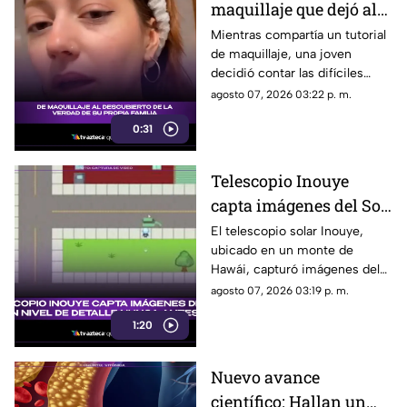
maquillaje que dejó al
descubierto las duras
Mientras compartía un tutorial
de maquillaje, una joven
palabras de su propia
decidió contar las difíciles
familia
experiencias que vivió con su
agosto 07, 2026 03:22 p. m.
familia. Su relato ha generado
0:31
conversación y empatía en
redes sociales.
Telescopio Inouye
capta imágenes del Sol
con un nivel de detalle
El telescopio solar Inouye,
ubicado en un monte de
nunca antes visto
Hawái, capturó imágenes del
Sol
agosto 07, 2026 03:19 p. m.
1:20
Nuevo avance
científico: Hallan un