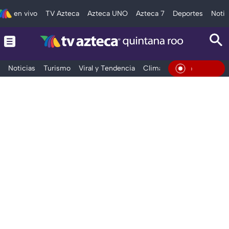
en vivo
TV Azteca
Azteca UNO
Azteca 7
Deportes
Notic
Noticias
Turismo
Viral y Tendencia
Clima
Tráfico
Deporte
En Vivo