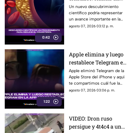
innovador método para
Un nuevo descubrimiento
científico podría representar
disminuir el colesterol
un avance importante en la
lucha contra el colesterol alto.
agosto 07, 2026 03:12 p. m.
Expertos explican en qué
0:42
consiste el innovador método
que busca reducir sus niveles
de forma más efectiva.
Apple elimina y luego
restablece Telegram en
la App Store del
Apple eliminó Telegram de la
Apple Store del iPhone y aquí
iPhone: ¿Cuál fue la
te compartimos cuál fue la
razón?
razón de tomar esta medida.
agosto 07, 2026 03:06 p. m.
1:22
VIDEO: Dron ruso
persigue y 4t4c4 a un