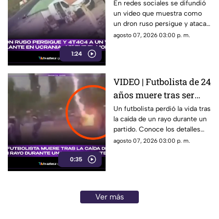
vendedor ambulante
En redes sociales se difundió
un video que muestra como
en Ucrania; así fue el
un dron ruso persigue y ataca
momento
a un vendedor ambulante en
agosto 07, 2026 03:00 p. m.
Ucrania. Aquí todos los
1:24
detalles.
VIDEO | Futbolista de 24
años muere tras ser
alcanzado por un rayo
Un futbolista perdió la vida tras
la caída de un rayo durante un
durante partido de
partido. Conoce los detalles
futbol
del trágico momento.
agosto 07, 2026 03:00 p. m.
0:35
Ver más