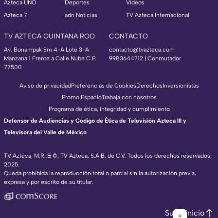
Azteca UNO
Deportes
Videos
Azteca 7
adn Noticias
TV Azteca Internacional
TV AZTECA QUINTANA ROO
CONTACTO
Av. Bonampak Sm 4-A Lote 3-A
contacto@tvazteca.com
Manzana 1 Frente a Calle Nube C.P.
9983644712 | Conmutador
77500
Aviso de privacidad
Preferencias de Cookies
Derechos
Inversionistas
Promo Espacio
Trabaja con nosotros
Programa de ética, integridad y cumplimiento
Defensor de Audiencias y Código de Ética de Televisión Azteca III y
Televisora del Valle de México
TV Azteca, M.R. & ©, TV Azteca, S.A.B. de C.V. Todos los derechos reservados,
2025.
Queda prohibida la reproducción total o parcial sin la autorización previa,
expresa y por escrito de su titular.
Subir inicio