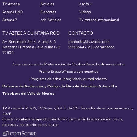
TV Azteca
Noticias
a más +
Azteca UNO
Deportes
Videos
Azteca 7
adn Noticias
TV Azteca Internacional
TV AZTECA QUINTANA ROO
CONTACTO
Av. Bonampak Sm 4-A Lote 3-A
contacto@tvazteca.com
Manzana 1 Frente a Calle Nube C.P.
9983644712 | Conmutador
77500
Aviso de privacidad
Preferencias de Cookies
Derechos
Inversionistas
Promo Espacio
Trabaja con nosotros
Programa de ética, integridad y cumplimiento
Defensor de Audiencias y Código de Ética de Televisión Azteca III y
Televisora del Valle de México
TV Azteca, M.R. & ©, TV Azteca, S.A.B. de C.V. Todos los derechos reservados,
2025.
Queda prohibida la reproducción total o parcial sin la autorización previa,
expresa y por escrito de su titular.