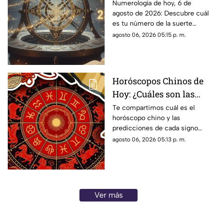
Conoce el número de la
Numerología de hoy, 6 de
agosto de 2026: Descubre cuál
suerte de este jueves 6
es tu número de la suerte
de agosto de 2026, para
según tu signo zodiacal.
agosto 06, 2026 05:15 p. m.
cada signo del zodiaco
Predicciones diarias para todo
el zodiaco.
Horóscopos Chinos de
Hoy: ¿Cuáles son las
predicciones para este
Te compartimos cuál es el
horóscopo chino y las
jueves 6 de agosto de
predicciones de cada signo
2026?
para el día de hoy, jueves 6 de
agosto 06, 2026 05:13 p. m.
agosto de 2026. ¿Qué te
depara el destino?
Ver más