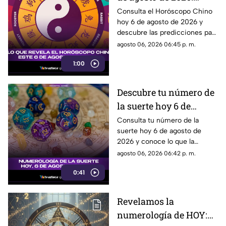
predicciones para cada
Consulta el Horóscopo Chino
hoy 6 de agosto de 2026 y
signo del zodiaco chino
descubre las predicciones para
el amor, dinero, salud y trabajo.
agosto 06, 2026 06:45 p. m.
1:00
Descubre tu número de
la suerte hoy 6 de
agosto de 2026 según la
Consulta tu número de la
suerte hoy 6 de agosto de
numerología y su
2026 y conoce lo que la
significado
numerología revela para este
agosto 06, 2026 06:42 p. m.
día.
0:41
Revelamos la
numerología de HOY: