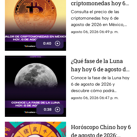
criptomonedas hoy 6
de agosto de 2026 en
Consulta el precio de las
criptomonedas hoy 6 de
México: Bitcoin,
agosto de 2026 en México,
Ethereum y más
con las cotizaciones de
agosto 06, 2026 06:49 p. m.
Bitcoin, Ethereum y más.
0:40
¿Qué fase de la Luna
hay hoy 6 de agosto de
2026? Descubre cómo
Conoce la fase de la Luna hoy
6 de agosto de 2026 y
se verá el satélite esta
descubre cómo podrá
noche
observarse el satélite natural
agosto 06, 2026 06:47 p. m.
durante la noche.
0:38
Horóscopo Chino hoy 6
de agosto de 2026: