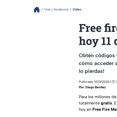
Viral y Tendencia
Video
Free fi
hoy 11 
Obtén códigos 
cómo acceder a 
lo pierdas!
Publicado 11/03/2026 | 🕑 
Por:
Diego Benítez
Para los millones d
totalmente
gratis
. 
hoy en
Free Fire Ma