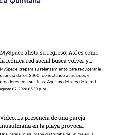
eca Quintana
MySpace alista su regreso: Así es como
la icónica red social busca volver y
revivir la esencia de los años 2000
MySpace prepara su relanzamiento para recuperar la
esencia de los 2000, conectando a músicos y
creadores con sus fans. Aquí los detalles de la red
social.
agosto 07, 2026 05:30 p. m.
Video: La presencia de una pareja
musulmana en la playa provoca
reacciones
Una pareja musulmana disfrutaba de un día en la