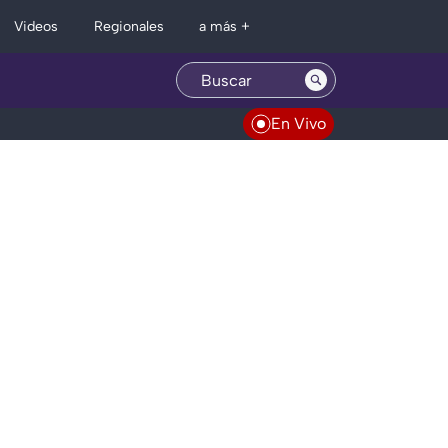
Regionales
Videos
a más +
En Vivo