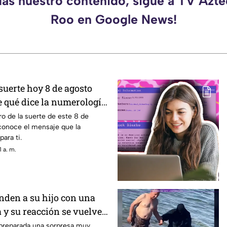
das nuestro contenido, sigue a TV Azt
Roo en Google News!
suerte hoy 8 de agosto
e qué dice la numerología
o de la suerte de este 8 de
conoce el mensaje que la
ara ti.
 a. m.
nden a su hijo con una
a y su reacción se vuelve
 preparada una sorpresa muy