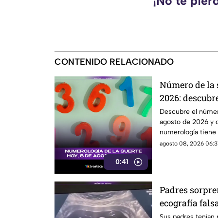
¡No te pier
CONTENIDO RELACIONADO
Número de la 
2026: descubr
para ti
Descubre el númer
agosto de 2026 y 
numerología tiene p
agosto 08, 2026 06:31
0:41
Padres sorpre
ecografía fals
inolvidable
Sus padres tenían