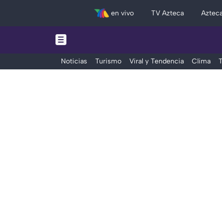
en vivo
TV Azteca
Aztec
Noticias
Turismo
Viral y Tendencia
Clima
T