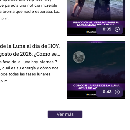
ue parecía una noticia increíble
a broma que nadie esperaba. La
o asi quedó grabada.
 p. m.
0:35
 de la Luna el día de HOY,
gosto de 2026: ¿Cómo se
durante la noche?
a fase de la Luna hoy, viernes 7
, cuál es su energía y cómo nos
noce todas las fases lunares.
 p. m.
0:43
Ver más