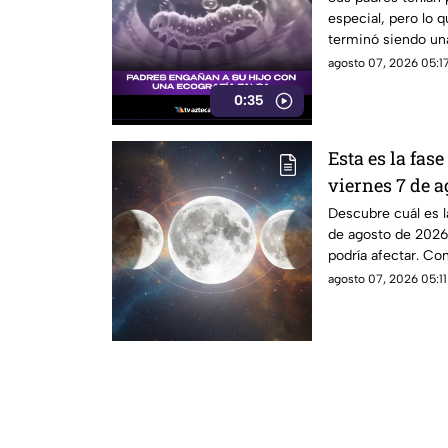
especial, pero lo q
terminó siendo un
reacción de su hij
agosto 07, 2026 05:17
0:35
Esta es la fase
viernes 7 de a
verá el astro 
Descubre cuál es l
de agosto de 2026
podría afectar. Co
agosto 07, 2026 05:11