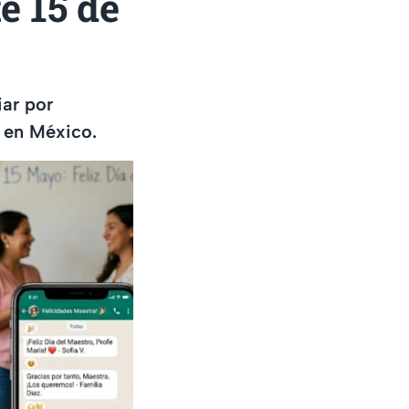
e 15 de
iar por
 en México.