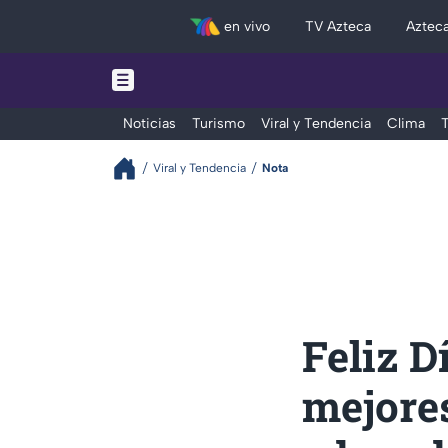
en vivo
TV Azteca
Aztec
Noticias
Turismo
Viral y Tendencia
Clima
T
Viral y Tendencia
Nota
Feliz D
mejores