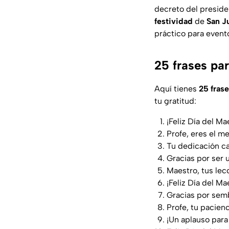
decreto del preside
festividad
de
San Ju
práctico para evento
25 frases pa
Aquí tienes
25 fras
tu gratitud:
¡Feliz Día del M
Profe, eres el me
Tu dedicación ca
Gracias por ser 
Maestro, tus lecc
¡Feliz Día del Ma
Gracias por semb
Profe, tu pacienc
¡Un aplauso para 