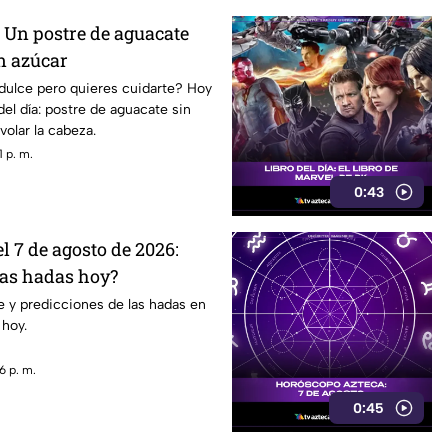
: Un postre de aguacate
n azúcar
 dulce pero quieres cuidarte? Hoy
 del día: postre de aguacate sin
volar la cabeza.
 p. m.
0:43
 7 de agosto de 2026:
las hadas hoy?
 y predicciones de las hadas en
 hoy.
6 p. m.
0:45