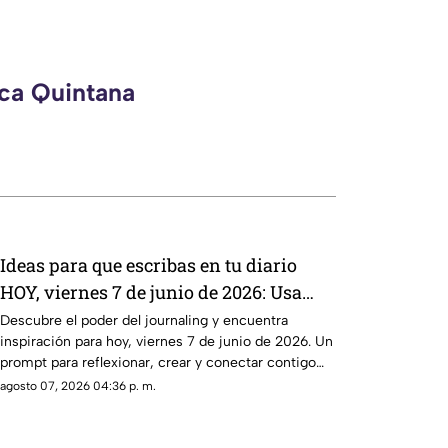
eca Quintana
Ideas para que escribas en tu diario
HOY, viernes 7 de junio de 2026: Usa
este journal prompt y termina tu día
Descubre el poder del journaling y encuentra
inspiración para hoy, viernes 7 de junio de 2026. Un
lleno de gratitud
prompt para reflexionar, crear y conectar contigo
mismo.
agosto 07, 2026 04:36 p. m.