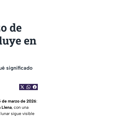
zo de
fluye en
ué significado
5 de marzo de 2026
:
 Llena
, con una
 lunar sigue visible