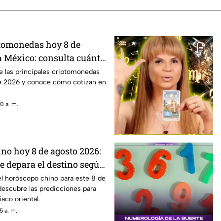
ptomonedas hoy 8 de
n México: consulta cuánto
de las principales criptomonedas
e 2026 y conoce cómo cotizan en
0 a. m.
no hoy 8 de agosto 2026:
e depara el destino según
l horóscopo chino para este 8 de
descubre las predicciones para
aco oriental.
5 a. m.