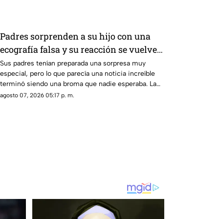
Padres sorprenden a su hijo con una
ecografía falsa y su reacción se vuelve
inolvidable
Sus padres tenían preparada una sorpresa muy
especial, pero lo que parecía una noticia increíble
terminó siendo una broma que nadie esperaba. La
reacción de su hijo asi quedó grabada.
agosto 07, 2026 05:17 p. m.