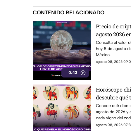
CONTENIDO RELACIONADO
Precio de cri
agosto 2026 e
valen
Consulta el valor 
hoy 8 de agosto d
México.
agosto 08, 2026 09:0
0:43
Horóscopo chi
descubre qué t
tu signo
Conoce qué dice e
agosto de 2026 y 
cada signo del zodi
agosto 08, 2026 07:3