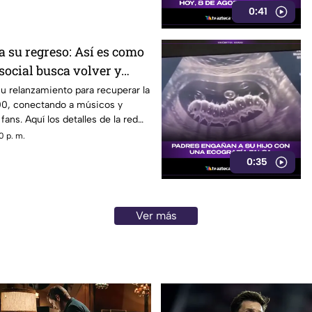
0:41
a su regreso: Así es como
 social busca volver y
ncia de los años 2000
u relanzamiento para recuperar la
00, conectando a músicos y
ans. Aquí los detalles de la red
0 p. m.
0:35
Ver más