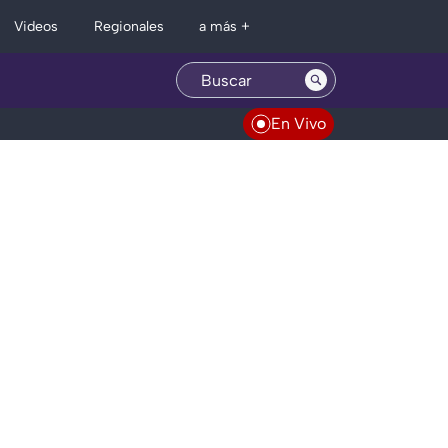
Regionales
Videos
a más +
En Vivo