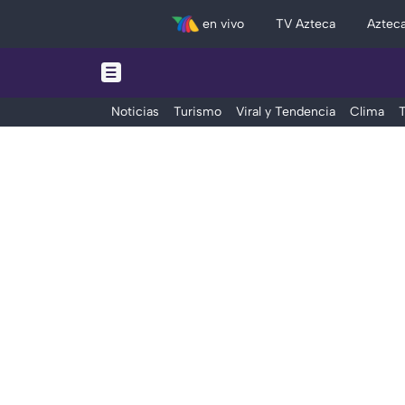
en vivo
TV Azteca
Aztec
Noticias
Turismo
Viral y Tendencia
Clima
T