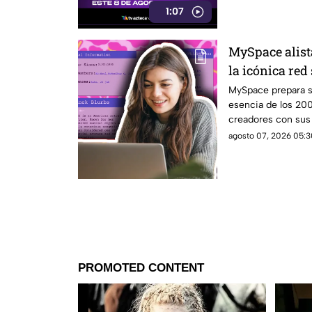
1:07
MySpace alist
la icónica red
revivir la ese
MySpace prepara s
esencia de los 20
creadores con sus f
social.
agosto 07, 2026 05:3