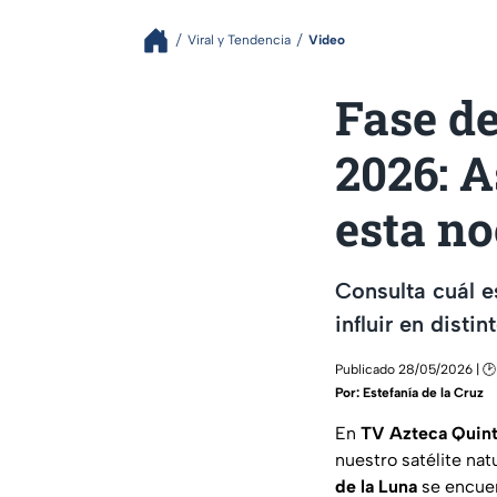
Viral y Tendencia
Video
Fase de
2026: A
esta n
Consulta cuál 
influir en disti
Publicado 28/05/2026 | 🕑
Por:
Estefanía de la Cruz
En
TV Azteca Quin
nuestro satélite nat
de la Luna
se encuen