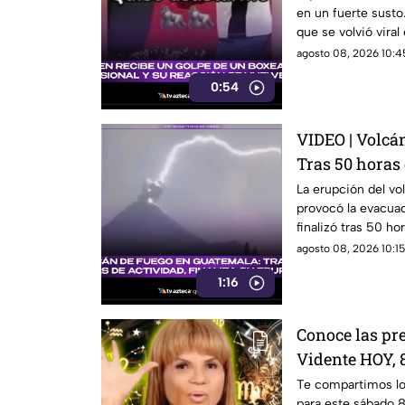
en un fuerte susto.
que se volvió viral
agosto 08, 2026 10:45
0:54
VIDEO | Volcá
Tras 50 horas 
erupción
La erupción del v
provocó la evacua
finalizó tras 50 hor
agosto 08, 2026 10:15
1:16
Conoce las pr
Vidente HOY, 8
le espera en e
Te compartimos l
para este sábado 