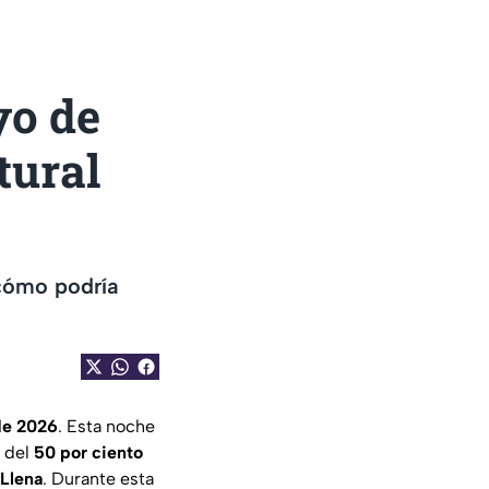
yo de
tural
 cómo podría
de 2026
. Esta noche
s del
50 por ciento
Llena
. Durante esta