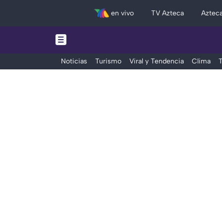
en vivo
TV Azteca
Aztec
Noticias
Turismo
Viral y Tendencia
Clima
T