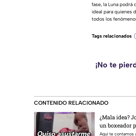
fase, la Luna podrá 
ideal para quienes 
todos los fenómeno
Tags relacionados
¡No te pier
CONTENIDO RELACIONADO
¿Mala idea? J
un boxeador p
se vuelve vira
Aquí te contamos 