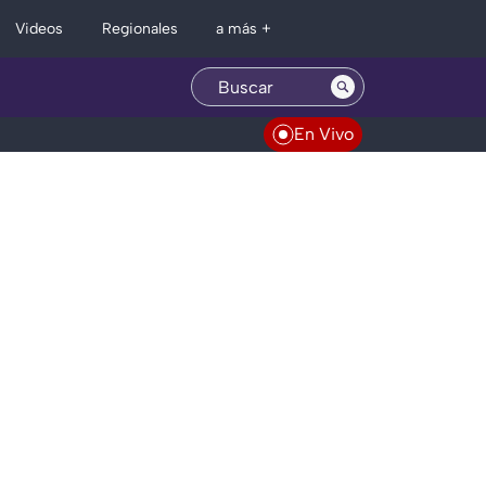
Regionales
Videos
a más +
En Vivo