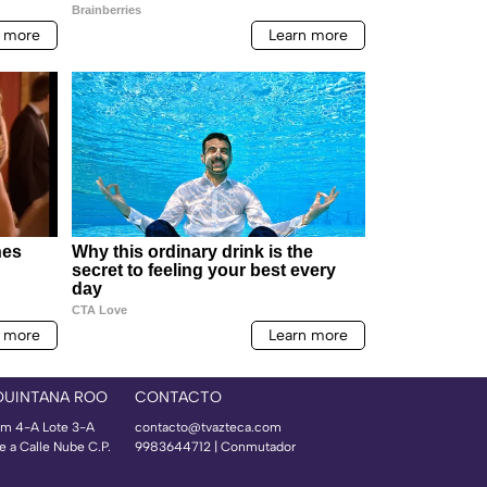
QUINTANA ROO
CONTACTO
m 4-A Lote 3-A
contacto@tvazteca.com
e a Calle Nube C.P.
9983644712 | Conmutador