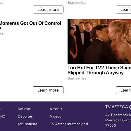
TV AZTECA 
ca
Noticias
a más +
Av. Bonampak S
UNO
Deportes
Videos
Manzana 1 Frent
adn Noticias
TV Azteca Internacional
77500