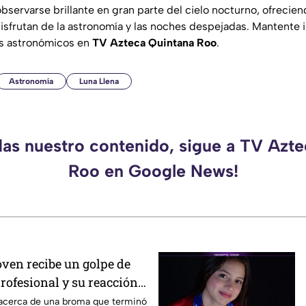
observarse brillante en gran parte del cielo nocturno, ofreci
disfrutan de la astronomía y las noches despejadas. Mantente
s astronómicos en
TV Azteca Quintana Roo
.
Astronomía
Luna Llena
das nuestro contenido, sigue a TV Azt
Roo en Google News!
oven recibe un golpe de
rofesional y su reacción
l en TikTok
acerca de una broma que terminó