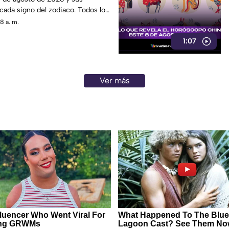
cada signo del zodiaco. Todos los
8 a. m.
1:07
Ver más