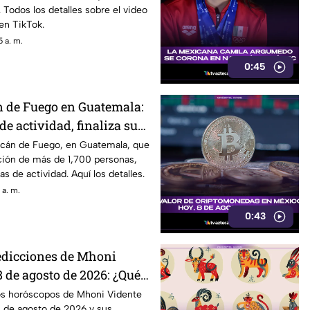
 Todos los detalles sobre el video
 en TikTok.
 a. m.
0:45
n de Fuego en Guatemala:
de actividad, finaliza su
olcán de Fuego, en Guatemala, que
ción de más de 1,700 personas,
as de actividad. Aquí los detalles.
 a. m.
0:43
edicciones de Mhoni
 de agosto de 2026: ¿Qué
ste sábado a cada signo
os horóscopos de Mhoni Vidente
8 de agosto de 2026 y sus