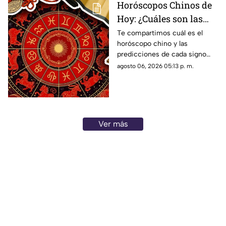
Horóscopos Chinos de
Hoy: ¿Cuáles son las
predicciones para este
Te compartimos cuál es el
horóscopo chino y las
jueves 6 de agosto de
predicciones de cada signo
2026?
para el día de hoy, jueves 6 de
agosto 06, 2026 05:13 p. m.
agosto de 2026. ¿Qué te
depara el destino?
Ver más