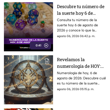
Descubre tu número de
la suerte hoy 6 de
agosto de 2026 según la
Consulta tu número de la
suerte hoy 6 de agosto de
numerología y su
2026 y conoce lo que la
significado
numerología revela para este
agosto 06, 2026 06:42 p. m.
día.
0:41
Revelamos la
numerología de HOY:
Conoce el número de la
Numerología de hoy, 6 de
agosto de 2026: Descubre cuál
suerte de este jueves 6
es tu número de la suerte
de agosto de 2026, para
según tu signo zodiacal.
agosto 06, 2026 05:15 p. m.
cada signo del zodiaco
Predicciones diarias para todo
el zodiaco.