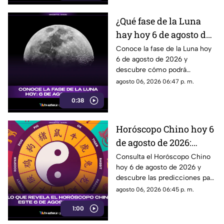
¿Qué fase de la Luna
hay hoy 6 de agosto de
2026? Descubre cómo
Conoce la fase de la Luna hoy
6 de agosto de 2026 y
se verá el satélite esta
descubre cómo podrá
noche
observarse el satélite natural
agosto 06, 2026 06:47 p. m.
durante la noche.
0:38
Horóscopo Chino hoy 6
de agosto de 2026:
predicciones para cada
Consulta el Horóscopo Chino
hoy 6 de agosto de 2026 y
signo del zodiaco chino
descubre las predicciones para
el amor, dinero, salud y trabajo.
agosto 06, 2026 06:45 p. m.
1:00