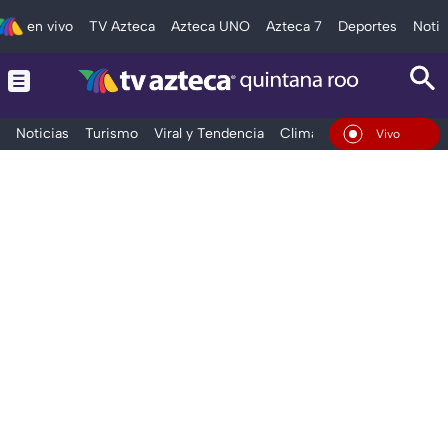
en vivo
TV Azteca
Azteca UNO
Azteca 7
Deportes
Notic
Noticias
Turismo
Viral y Tendencia
Clima
Tráfico
Deporte
En Vivo