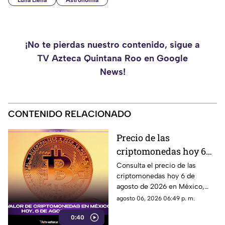
Luna Llena
Astronomía
¡No te pierdas nuestro contenido, sigue a
TV Azteca Quintana Roo en Google
News!
CONTENIDO RELACIONADO
Precio de las
criptomonedas hoy 6
de agosto de 2026 en
Consulta el precio de las
criptomonedas hoy 6 de
México: Bitcoin,
agosto de 2026 en México,
Ethereum y más
con las cotizaciones de
agosto 06, 2026 06:49 p. m.
Bitcoin, Ethereum y más.
0:40