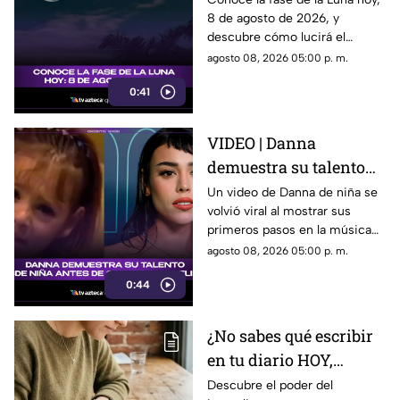
8 de agosto de 2026, y
noche?
descubre cómo lucirá el
satélite natural durante esta
agosto 08, 2026 05:00 p. m.
noche.
0:41
VIDEO | Danna
demuestra su talento
desde niña antes de su
Un video de Danna de niña se
volvió viral al mostrar sus
colaboración con
primeros pasos en la música
Belinda.
antes de su colaboración con
agosto 08, 2026 05:00 p. m.
Belinda.
0:44
¿No sabes qué escribir
en tu diario HOY,
sábado 8 de junio de
Descubre el poder del