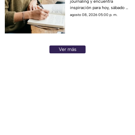
journaling y encuentra
2026? Usa este journal
inspiración para hoy, sábado 8
prompt
de junio de 2026. Un prompt
agosto 08, 2026 05:00 p. m.
para reflexionar, crear y
conectar contigo mismo.
Ver más