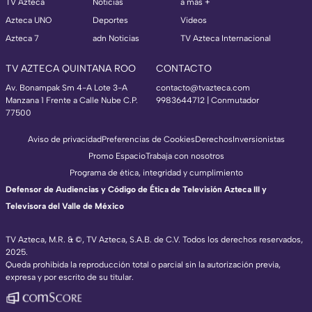
TV Azteca
Noticias
a más +
Azteca UNO
Deportes
Videos
Azteca 7
adn Noticias
TV Azteca Internacional
TV AZTECA QUINTANA ROO
CONTACTO
Av. Bonampak Sm 4-A Lote 3-A
contacto@tvazteca.com
Manzana 1 Frente a Calle Nube C.P.
9983644712 | Conmutador
77500
Aviso de privacidad
Preferencias de Cookies
Derechos
Inversionistas
Promo Espacio
Trabaja con nosotros
Programa de ética, integridad y cumplimiento
Defensor de Audiencias y Código de Ética de Televisión Azteca III y
Televisora del Valle de México
TV Azteca, M.R. & ©, TV Azteca, S.A.B. de C.V. Todos los derechos reservados,
2025.
Queda prohibida la reproducción total o parcial sin la autorización previa,
expresa y por escrito de su titular.