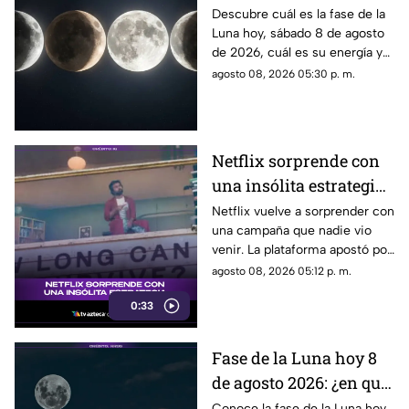
sábado 8 de agosto de
Descubre cuál es la fase de la
Luna hoy, sábado 8 de agosto
2026? Así se verá el
de 2026, cuál es su energía y
astro durante la noche
cómo nos podría afectar.
agosto 08, 2026 05:30 p. m.
Conoce todas las fases
lunares.
Netflix sorprende con
una insólita estrategia
para promocionar su
Netflix vuelve a sorprender con
una campaña que nadie vio
nuevo thriller
venir. La plataforma apostó por
una estrategia tan inusual
agosto 08, 2026 05:12 p. m.
como impactante para
0:33
promocionar su nuevo thriller.
¿Qué hizo y por qué está
llamando tanto la atención?
Fase de la Luna hoy 8
Descubre todos los detalles.
de agosto 2026: ¿en qué
etapa lunar estará esta
Conoce la fase de la Luna hoy,