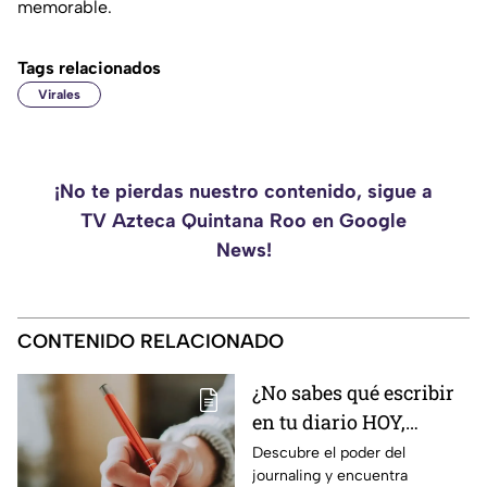
memorable.
Tags relacionados
Virales
¡No te pierdas nuestro contenido, sigue a
TV Azteca Quintana Roo en Google
News!
CONTENIDO RELACIONADO
¿No sabes qué escribir
en tu diario HOY,
domingo 9 de agosto de
Descubre el poder del
journaling y encuentra
2026? Usa este journal