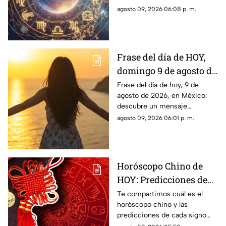
este domingo para cada
según tu signo zodiacal.
agosto 09, 2026 06:08 p. m.
signo del zodiaco?
Predicciones diarias para todo
el zodiaco.
Frase del día de HOY,
domingo 9 de agosto de
2026: Mensajes para
Frase del día de hoy, 9 de
agosto de 2026, en México:
reflexionar y compartir
descubre un mensaje
inspirador para reflexionar y
agosto 09, 2026 06:01 p. m.
compartir con tus seres
queridos.
Horóscopo Chino de
HOY: Predicciones de
este domingo 9 de
Te compartimos cuál es el
horóscopo chino y las
agosto de 2026 para
predicciones de cada signo
cada signo del zodiaco
para el día de hoy, domingo 9