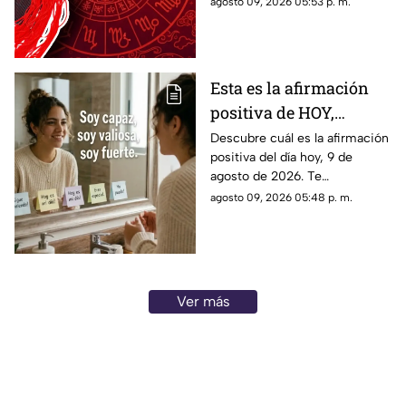
agosto 09, 2026 05:53 p. m.
de agosto de 2026. ¿Qué te
depara el destino?
Esta es la afirmación
positiva de HOY,
domingo 9 de agosto de
Descubre cuál es la afirmación
positiva del día hoy, 9 de
2026: Repite estas
agosto de 2026. Te
palabras y llena tu día
compartimos un mensaje
agosto 09, 2026 05:48 p. m.
de energía
motivador para empezar con
energía y atraer abundancia.
Ver más