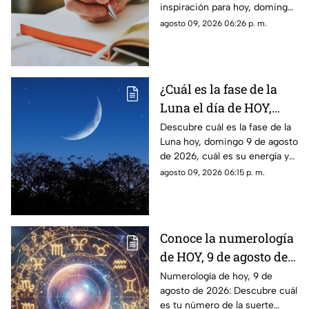
inspiración para hoy, domingo
prompt
9 de agosto de 2026. Un
agosto 09, 2026 06:26 p. m.
prompt para reflexionar, crear
y conectar contigo mismo.
¿Cuál es la fase de la
Luna el día de HOY,
domingo 9 de agosto de
Descubre cuál es la fase de la
Luna hoy, domingo 9 de agosto
2026? Así se verá el
de 2026, cuál es su energía y
astro durante la noche
cómo nos podría afectar.
agosto 09, 2026 06:15 p. m.
Conoce todas las fases
lunares.
Conoce la numerología
de HOY, 9 de agosto de
2026: ¿Cuál es el
Numerología de hoy, 9 de
agosto de 2026: Descubre cuál
número de la suerte de
es tu número de la suerte