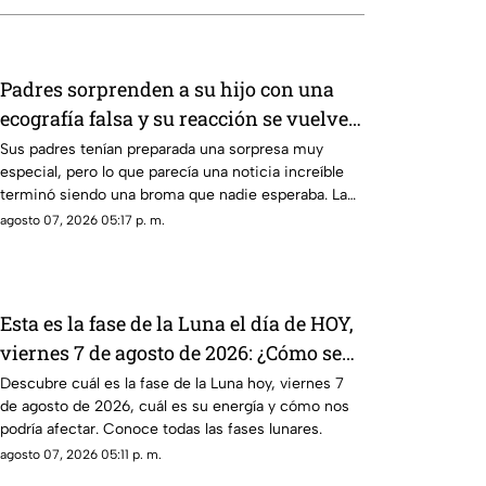
Padres sorprenden a su hijo con una
ecografía falsa y su reacción se vuelve
inolvidable
Sus padres tenían preparada una sorpresa muy
especial, pero lo que parecía una noticia increíble
terminó siendo una broma que nadie esperaba. La
reacción de su hijo asi quedó grabada.
agosto 07, 2026 05:17 p. m.
Esta es la fase de la Luna el día de HOY,
viernes 7 de agosto de 2026: ¿Cómo se
verá el astro durante la noche?
Descubre cuál es la fase de la Luna hoy, viernes 7
de agosto de 2026, cuál es su energía y cómo nos
podría afectar. Conoce todas las fases lunares.
agosto 07, 2026 05:11 p. m.