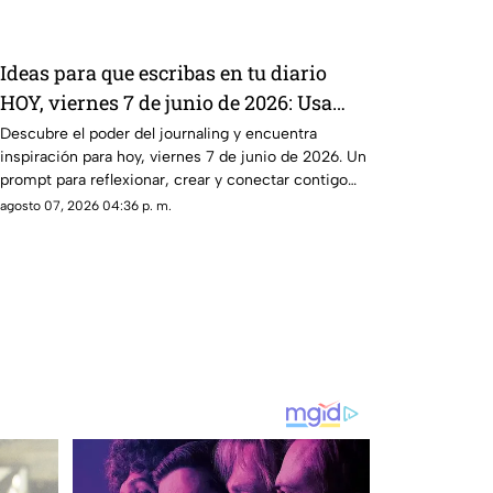
Ideas para que escribas en tu diario
HOY, viernes 7 de junio de 2026: Usa
este journal prompt y termina tu día
Descubre el poder del journaling y encuentra
inspiración para hoy, viernes 7 de junio de 2026. Un
lleno de gratitud
prompt para reflexionar, crear y conectar contigo
mismo.
agosto 07, 2026 04:36 p. m.