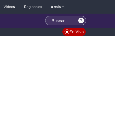
Regionales
Videos
a más +
En Vivo