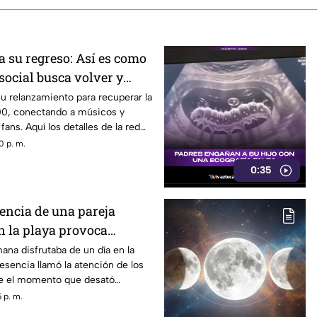
a su regreso: Así es como
 social busca volver y
ncia de los años 2000
u relanzamiento para recuperar la
00, conectando a músicos y
ans. Aquí los detalles de la red
0 p. m.
0:35
sencia de una pareja
 la playa provoca
na disfrutaba de un día en la
esencia llamó la atención de los
ue el momento que desató
es entre quienes se encontraban
 p. m.