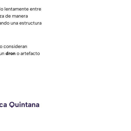
do lentamente entre
za de manera
ando una estructura
lo consideran
 un
dron
o artefacto
eca Quintana