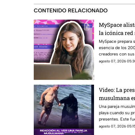
CONTENIDO RELACIONADO
MySpace alist
la icónica red
revivir la ese
MySpace prepara s
esencia de los 20
creadores con sus f
social.
agosto 07, 2026 05:3
Video: La pre
musulmana en
reacciones
Una pareja musulma
playa cuando su pr
presentes. Este f
diversas reaccion
agosto 07, 2026 05:15
en el lugar.