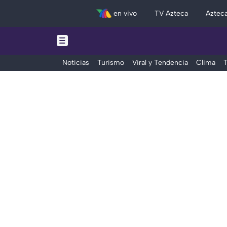
en vivo
TV Azteca
Aztec
Noticias
Turismo
Viral y Tendencia
Clima
T