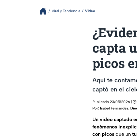
Viral y Tendencia
Video
¿Eviden
capta u
picos e
Aquí te contamo
captó en el cie
Publicado 23/05/2026 | 🕑
Por:
Isabel Fernández
,
Die
Un video captado en
fenómenos inexplic
con picos
que un
tu