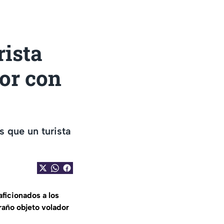
rista
dor con
 que un turista
ficionados a los
raño objeto volador