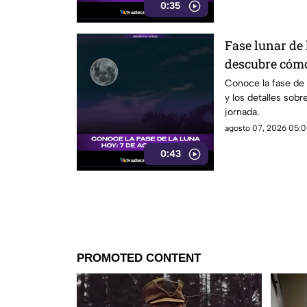
0:35
Fase lunar de 
descubre cómo
significado
Conoce la fase de
y los detalles sobr
jornada.
agosto 07, 2026 05:0
0:43