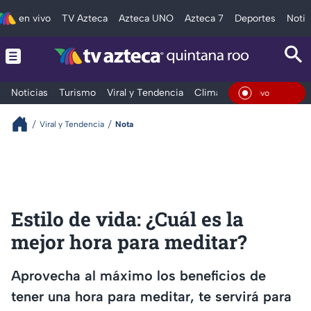
en vivo
TV Azteca
Azteca UNO
Azteca 7
Deportes
Notic
Noticias
Turismo
Viral y Tendencia
Clima
Tráfico
Deporte
En Vi
Viral y Tendencia
Nota
Estilo de vida: ¿Cuál es la
mejor hora para meditar?
Aprovecha al máximo los beneficios de
tener una hora para meditar, te servirá para