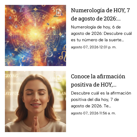
Numerología de HOY, 7
de agosto de 2026:
¿Cuál es el número de
Numerología de hoy, 6 de
agosto de 2026: Descubre cuál
la suerte de este
es tu número de la suerte
viernes para cada
según tu signo zodiacal.
agosto 07, 2026 12:01 p. m.
signo del zodiaco?
Predicciones diarias para todo
el zodiaco.
Conoce la afirmación
positiva de HOY,
viernes 7 de agosto de
Descubre cuál es la afirmación
positiva del día hoy, 7 de
2026: Repite estas
agosto de 2026. Te
palabras y llena tu día
compartimos un mensaje
agosto 07, 2026 11:56 a. m.
de energía
motivador para empezar con
energía y atraer abundancia.