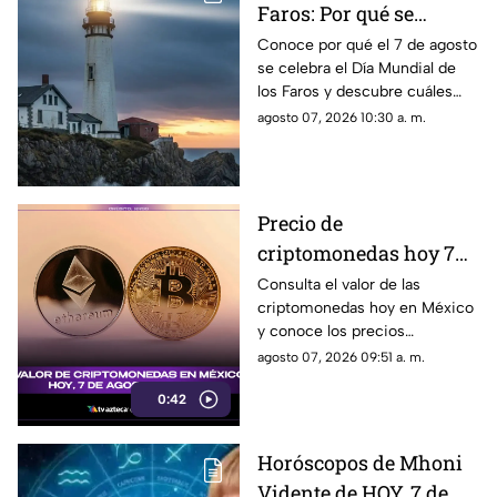
Faros: Por qué se
celebra el 7 de agosto y
Conoce por qué el 7 de agosto
se celebra el Día Mundial de
los 5 más famosos de la
los Faros y descubre cuáles
historia
son los 5 más famosos de la
agosto 07, 2026 10:30 a. m.
historia. Aquí todos los
detalles.
Precio de
criptomonedas hoy 7
de agosto de 2026 en
Consulta el valor de las
criptomonedas hoy en México
México: Bitcoin,
y conoce los precios
Ethereum y más
actualizados de Bitcoin,
agosto 07, 2026 09:51 a. m.
Ethereum y otros activos
0:42
digitales.
Horóscopos de Mhoni
Vidente de HOY, 7 de