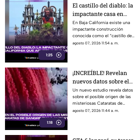
El castillo del diablo: la
impactante casa en
Baja California que
En Baja California existe una
impactante construcción
asusta a sus vecinos
conocida como el “castillo del
diablo” y aquí te compartimos
agosto 07, 2026 11:54 a. m.
todos los detalles.
1:25
¡INCREÍBLE! Revelan
nuevos datos sobre el
posible origen de las
Un nuevo estudio revela datos
sobre el posible origen de las
misteriosas Cataratas
misteriosas Cataratas de
de Sangre en la
Sangre en la Antártida. Aquí
agosto 07, 2026 11:44 a. m.
Antártida
todos los detalles.
1:18