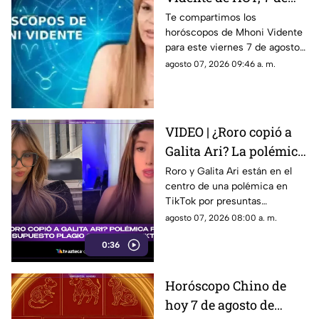
agosto de 2026: ¿Cuáles
Te compartimos los
horóscopos de Mhoni Vidente
son las predicciones
para este viernes 7 de agosto
para cada signo
de 2026 y sus predicciones
agosto 07, 2026 09:46 a. m.
zodiacal este viernes?
para cada signo del zodiaco.
Todos los detalles.
VIDEO | ¿Roro copió a
Galita Ari? La polémica
por el supuesto plagio
Roro y Galita Ari están en el
centro de una polémica en
que sacude TikTok
TikTok por presuntas
similitudes entre sus
agosto 07, 2026 08:00 a. m.
contenidos.
0:36
Horóscopo Chino de
hoy 7 de agosto de