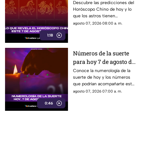
2026: predicciones para
Descubre las predicciones del
Horóscopo Chino de hoy y lo
cada signo y su energía
que los astros tienen
preparado para cada signo este
agosto 07, 2026 08:00 a. m.
7 de agosto de 2026.
1:18
Números de la suerte
para hoy 7 de agosto de
2026: descubre qué
Conoce la numerología de la
suerte de hoy y los números
cifra te favorece
que podrían acompañarte este
7 de agosto de 2026.
agosto 07, 2026 07:00 a. m.
0:46