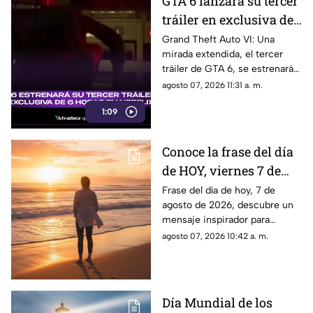
GTA 6 lanzará su tercer
tráiler en exclusiva de
6 horas en Netflix:
Grand Theft Auto VI: Una
mirada extendida, el tercer
¿Cuándo será el estreno
tráiler de GTA 6, se estrenará
del avance del Grand
en Netflix y aquí te
agosto 07, 2026 11:31 a. m.
Theft Auto VI?
compartimos todos los
1:09
detalles al respecto.
Conoce la frase del día
de HOY, viernes 7 de
agosto de 2026, y
Frase del día de hoy, 7 de
agosto de 2026, descubre un
llénate de inspiración
mensaje inspirador para
con estas palabras
reflexionar y compartir con tus
agosto 07, 2026 10:42 a. m.
seres queridos. Aquí todos los
detalles.
Día Mundial de los