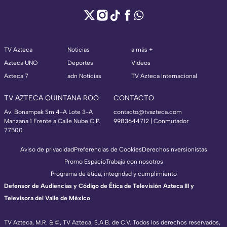
TV Azteca
Noticias
a más +
Azteca UNO
Deportes
Videos
Azteca 7
adn Noticias
TV Azteca Internacional
TV AZTECA QUINTANA ROO
CONTACTO
Av. Bonampak Sm 4-A Lote 3-A
contacto@tvazteca.com
Manzana 1 Frente a Calle Nube C.P.
9983644712 | Conmutador
77500
Aviso de privacidad
Preferencias de Cookies
Derechos
Inversionistas
Promo Espacio
Trabaja con nosotros
Programa de ética, integridad y cumplimiento
Defensor de Audiencias y Código de Ética de Televisión Azteca III y
Televisora del Valle de México
TV Azteca, M.R. & ©, TV Azteca, S.A.B. de C.V. Todos los derechos reservados,