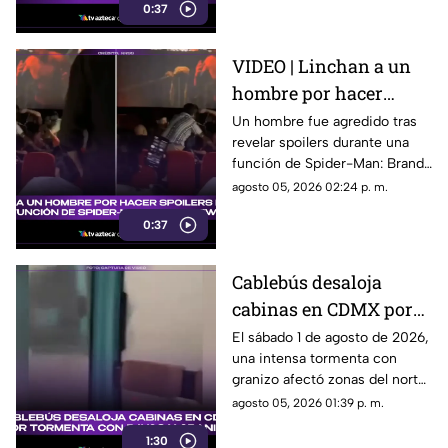
0:37
VIDEO | Linchan a un
hombre por hacer
spoilers durante la
Un hombre fue agredido tras
revelar spoilers durante una
función de Spider-Man:
función de Spider-Man: Brand
Brand New Day
New Day. El momento quedó
agosto 05, 2026 02:24 p. m.
grabado en video.
0:37
Cablebús desaloja
cabinas en CDMX por
tormenta con rayos y
El sábado 1 de agosto de 2026,
una intensa tormenta con
granizo
granizo afectó zonas del norte
y oriente de la ciudad de
agosto 05, 2026 01:39 p. m.
México. Aquí más detalles.
1:30