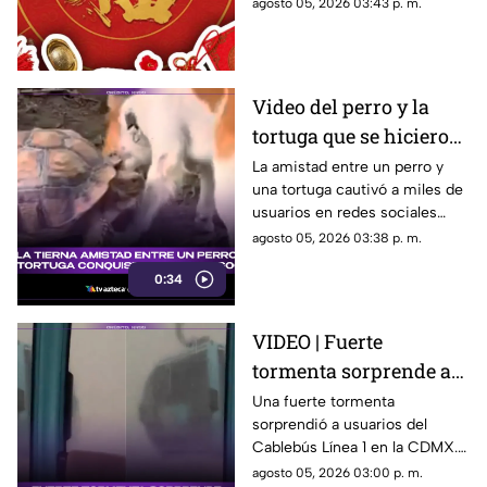
para el día de hoy, miércoles 5
agosto 05, 2026 03:43 p. m.
de agosto de 2026. ¿Qué te
depara el destino?
Video del perro y la
tortuga que se hicieron
amigos conquista las
La amistad entre un perro y
una tortuga cautivó a miles de
redes sociales por su
usuarios en redes sociales
ternura
gracias a un tierno video viral.
agosto 05, 2026 03:38 p. m.
0:34
VIDEO | Fuerte
tormenta sorprende a
pasajeros del Cablebús
Una fuerte tormenta
sorprendió a usuarios del
de la Línea 1 en la
Cablebús Línea 1 en la CDMX.
Ciudad de México: así
El momento fue captado en
agosto 05, 2026 03:00 p. m.