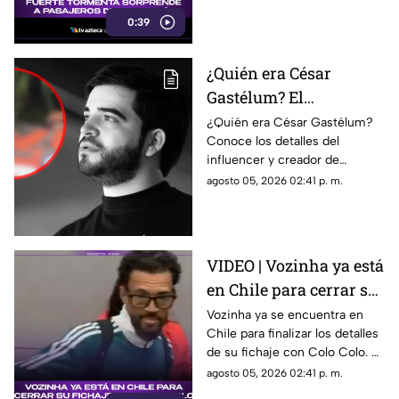
vivieron el momento
video y se volvió viral.
los pasajeros
0:39
¿Quién era César
Gastélum? El
influencer 4s3s1n4d0
¿Quién era César Gastélum?
Conoce los detalles del
mientras realizaba una
influencer y creador de
transmisión en vivo en
contenido que fue asesinado
agosto 05, 2026 02:41 p. m.
Sinaloa
durante una transmisión en
vivo en Sinaloa.
VIDEO | Vozinha ya está
en Chile para cerrar su
fichaje con Colo Colo
Vozinha ya se encuentra en
Chile para finalizar los detalles
de su fichaje con Colo Colo. El
momento fue captado en
agosto 05, 2026 02:41 p. m.
video.