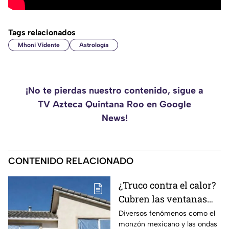
Tags relacionados
Mhoni Vidente
Astrología
¡No te pierdas nuestro contenido, sigue a
TV Azteca Quintana Roo en Google
News!
CONTENIDO RELACIONADO
¿Truco contra el calor?
Cubren las ventanas
con papel aluminio,
Diversos fenómenos como el
monzón mexicano y las ondas
esto explica la ciencia