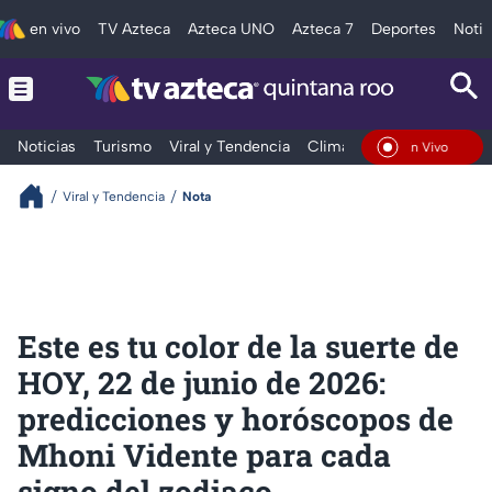
en vivo
TV Azteca
Azteca UNO
Azteca 7
Deportes
Notic
Noticias
Turismo
Viral y Tendencia
Clima
Tráfico
Deporte
En Vivo
Viral y Tendencia
Nota
Este es tu color de la suerte de
HOY, 22 de junio de 2026:
predicciones y horóscopos de
Mhoni Vidente para cada
signo del zodiaco