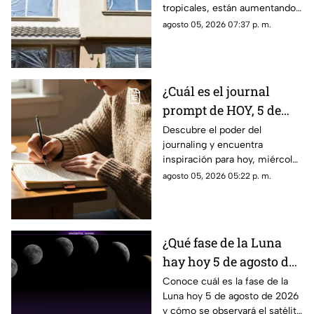
tropicales, están aumentando
las temperaturas en todo el
agosto 05, 2026 07:37 p. m.
país. Te contamos si el papel
aluminio en las ventanas es un
truco eficaz para el calor.
¿Cuál es el journal
prompt de HOY, 5 de
agosto de 2026? Utiliza
Descubre el poder del
journaling y encuentra
este texto para escribir
inspiración para hoy, miércoles
en tu diario y
5 de agosto de 2026. Un
agosto 05, 2026 05:22 p. m.
reflexionar sobre tu día
prompt para reflexionar, crear
y conectar contigo mismo.
¿Qué fase de la Luna
hay hoy 5 de agosto de
2026? Descubre cómo
Conoce cuál es la fase de la
Luna hoy 5 de agosto de 2026
se verá el satélite esta
y cómo se observará el satélite