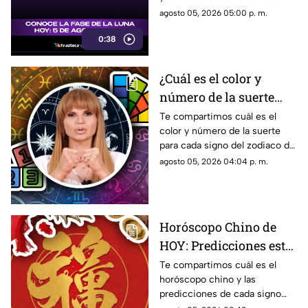
noche
natural durante la noche.
agosto 05, 2026 05:00 p. m.
0:38
¿Cuál es el color y
número de la suerte
HOY, 5 de agosto de
Te compartimos cuál es el
color y número de la suerte
2026? Predicciones de
para cada signo del zodiaco de
Mhoni Vidente para
acuerdo al horóscopo de
agosto 05, 2026 04:04 p. m.
cada signo este
Mhoni Vidente de hoy, 5 de
miércoles
agosto.
Horóscopo Chino de
HOY: Predicciones este
5 de agosto de 2026
Te compartimos cuál es el
horóscopo chino y las
para cada signo del
predicciones de cada signo
zodiaco