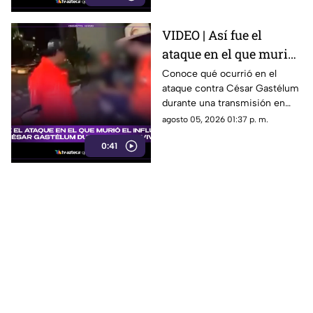
VIDEO | Así fue el
ataque en el que murió
el influencer César
Conoce qué ocurrió en el
ataque contra César Gastélum
Gastélum durante un
durante una transmisión en
en vivo
vivo y lo que se sabe del caso.
agosto 05, 2026 01:37 p. m.
0:41