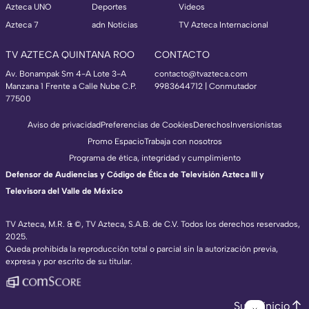
Azteca UNO
Deportes
Videos
Azteca 7
adn Noticias
TV Azteca Internacional
TV AZTECA QUINTANA ROO
CONTACTO
Av. Bonampak Sm 4-A Lote 3-A
contacto@tvazteca.com
Manzana 1 Frente a Calle Nube C.P.
9983644712 | Conmutador
77500
Aviso de privacidad
Preferencias de Cookies
Derechos
Inversionistas
Promo Espacio
Trabaja con nosotros
Programa de ética, integridad y cumplimiento
Defensor de Audiencias y Código de Ética de Televisión Azteca III y
Televisora del Valle de México
TV Azteca, M.R. & ©, TV Azteca, S.A.B. de C.V. Todos los derechos reservados,
2025.
Queda prohibida la reproducción total o parcial sin la autorización previa,
expresa y por escrito de su titular.
Subir inicio