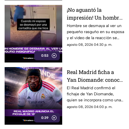
¡No aguantó la
impresión! Un hombre
se desmaya al ver un
Hombre se desmaya al ver un
pequeño rasguño en su esposa
rasguño insignificante
y el video de la reacción se
en su esposa
vuelve viral en las redes
agosto 08, 2026 04:30 p. m.
sociales.
0:53
Real Madrid ficha a
Yan Diomande: conoce
al nuevo refuerzo que
El Real Madrid confirmó el
fichaje de Yan Diomande,
llega al club español
quien se incorpora como una
de las nuevas apuestas del
agosto 08, 2026 04:00 p. m.
equipo merengue.
0:39