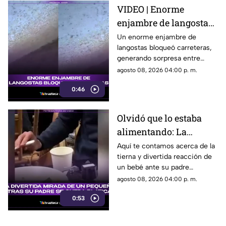
VIDEO | Enorme
enjambre de langostas
bloquea carreteras
Un enorme enjambre de
langostas bloqueó carreteras,
generando sorpresa entre
conductores y usuarios que
agosto 08, 2026 04:00 p. m.
compartieron las imágenes.
0:46
Olvidó que lo estaba
alimentando: La
divertida mirada de un
Aquí te contamos acerca de la
tierna y divertida reacción de
pequeño mientras su
un bebé ante su padre
padre se queda
distraído. Estos son todos los
agosto 08, 2026 04:00 p. m.
platicando
detalles al respecto.
0:53