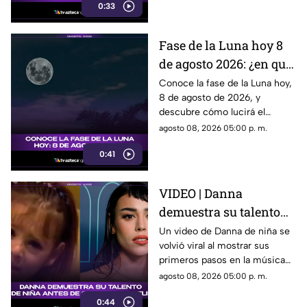
0:33
promocionar su nuevo thriller.
¿Qué hizo y por qué está
llamando tanto la atención?
Fase de la Luna hoy 8
Descubre todos los detalles.
de agosto 2026: ¿en qué
etapa lunar estará esta
Conoce la fase de la Luna hoy,
8 de agosto de 2026, y
noche?
descubre cómo lucirá el
satélite natural durante esta
agosto 08, 2026 05:00 p. m.
noche.
0:41
VIDEO | Danna
demuestra su talento
desde niña antes de su
Un video de Danna de niña se
volvió viral al mostrar sus
colaboración con
primeros pasos en la música
Belinda.
antes de su colaboración con
agosto 08, 2026 05:00 p. m.
Belinda.
0:44