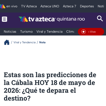
en vivo
TV Azteca
Azteca UNO
Azteca 7
Deportes
Notic
Noticias
Turismo
Viral y Tendencia
Clima
Tráfico
Deporte
En Vivo
Viral y Tendencia
Nota
Estas son las predicciones de
la Cábala HOY 18 de mayo de
2026: ¿Qué te depara el
destino?