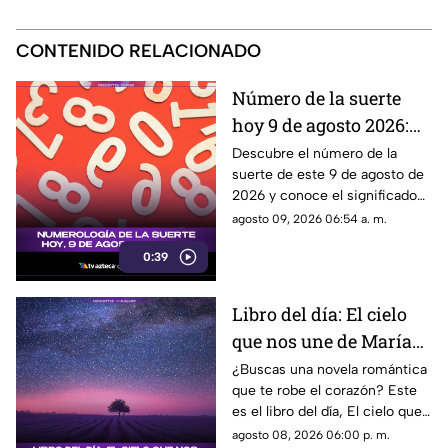
CONTENIDO RELACIONADO
Número de la suerte
hoy 9 de agosto 2026:
descubre el mensaje de
Descubre el número de la
suerte de este 9 de agosto de
la numerología para ti
2026 y conoce el significado
que la numerología tiene para
agosto 09, 2026 06:54 a. m.
este día.
0:39
Libro del día: El cielo
que nos une de María
Vaquero
¿Buscas una novela romántica
que te robe el corazón? Este
es el libro del día, El cielo que
nos une, de María Vaquero.
agosto 08, 2026 06:00 p. m.