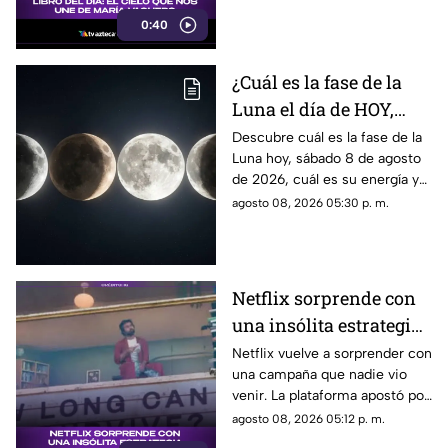
0:40
¿Cuál es la fase de la
Luna el día de HOY,
sábado 8 de agosto de
Descubre cuál es la fase de la
Luna hoy, sábado 8 de agosto
2026? Así se verá el
de 2026, cuál es su energía y
astro durante la noche
cómo nos podría afectar.
agosto 08, 2026 05:30 p. m.
Conoce todas las fases
lunares.
Netflix sorprende con
una insólita estrategia
para promocionar su
Netflix vuelve a sorprender con
una campaña que nadie vio
nuevo thriller
venir. La plataforma apostó por
una estrategia tan inusual
agosto 08, 2026 05:12 p. m.
como impactante para