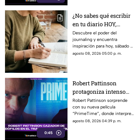
¿No sabes qué escribir
en tu diario HOY,
sábado 8 de junio de
Descubre el poder del
journaling y encuentra
2026? Usa este journal
inspiración para hoy, sábado 8
prompt
de junio de 2026. Un prompt
agosto 08, 2026 05:00 p. m.
para reflexionar, crear y
conectar contigo mismo.
Robert Pattinson
protagoniza intenso
thriller ‘PrimeTime’
Robert Pattinson sorprende
con su nueva película
con un nuevo papel
“PrimeTime”, donde interpreta
como cazador
a un personaje dedicado a
agosto 08, 2026 04:39 p. m.
perseguir criminales.
0:45