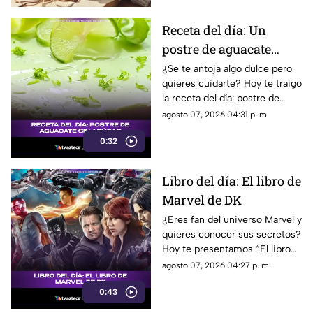
Receta del día: Un
postre de aguacate
saludable y sin azúcar
¿Se te antoja algo dulce pero
quieres cuidarte? Hoy te traigo
la receta del día: postre de
aguacate sin azúcar que te va
agosto 07, 2026 04:31 p. m.
a volar la cabeza.
0:32
Libro del día: El libro de
Marvel de DK
¿Eres fan del universo Marvel y
quieres conocer sus secretos?
Hoy te presentamos “El libro
de Marvel de DK”, una guía
agosto 07, 2026 04:27 p. m.
imprescindible para descubrir
0:43
la historia de tus héroes
favoritos.