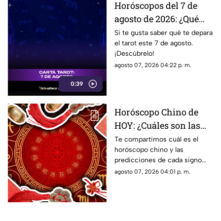
Horóscopos del 7 de
agosto de 2026: ¿Qué
revelan las cartas del
Si te gusta saber qué te depara
el tarot este 7 de agosto.
tarot?
¡Descúbrelo!
agosto 07, 2026 04:22 p. m.
0:39
Horóscopo Chino de
HOY: ¿Cuáles son las
predicciones de este 7
Te compartimos cuál es el
horóscopo chino y las
de agosto de 2026 para
predicciones de cada signo
cada signo del zodiaco?
para el día de hoy, viernes 7 de
agosto 07, 2026 04:01 p. m.
agosto de 2026. ¿Qué te
depara el destino?