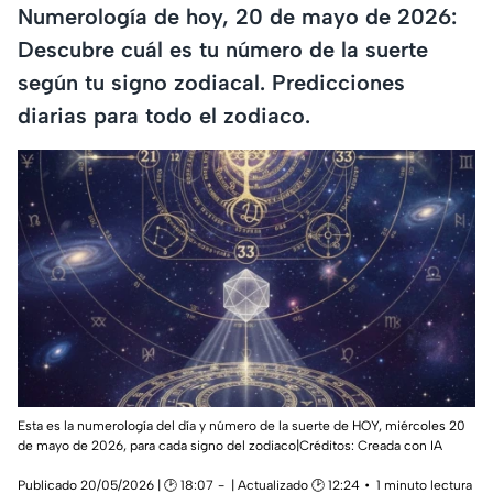
Numerología de hoy, 20 de mayo de 2026:
Descubre cuál es tu número de la suerte
según tu signo zodiacal. Predicciones
diarias para todo el zodiaco.
Esta es la numerología del día y número de la suerte de HOY, miércoles 20
de mayo de 2026, para cada signo del zodiaco|Créditos: Creada con IA
Publicado 20/05/2026 | 🕑 18:07
| Actualizado 🕑 12:24
1 minuto lectura