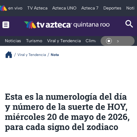
en vivo
TV Azteca
Azteca UNO
Azteca 7
Deportes
Notic
Noticias
Turismo
Viral y Tendencia
Clima
Tráfico
Deporte
En Vi
Viral y Tendencia
Nota
Esta es la numerología del día
y número de la suerte de HOY,
miércoles 20 de mayo de 2026,
para cada signo del zodiaco