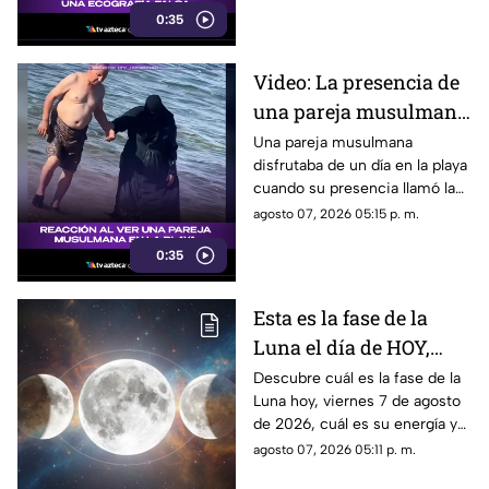
0:35
reacción de su hijo asi quedó
grabada.
Video: La presencia de
una pareja musulmana
en la playa provoca
Una pareja musulmana
disfrutaba de un día en la playa
reacciones
cuando su presencia llamó la
atención de los presentes.
agosto 07, 2026 05:15 p. m.
Este fue el momento que
0:35
desató diversas reacciones
entre quienes se encontraban
en el lugar.
Esta es la fase de la
Luna el día de HOY,
viernes 7 de agosto de
Descubre cuál es la fase de la
Luna hoy, viernes 7 de agosto
2026: ¿Cómo se verá el
de 2026, cuál es su energía y
astro durante la noche?
cómo nos podría afectar.
agosto 07, 2026 05:11 p. m.
Conoce todas las fases