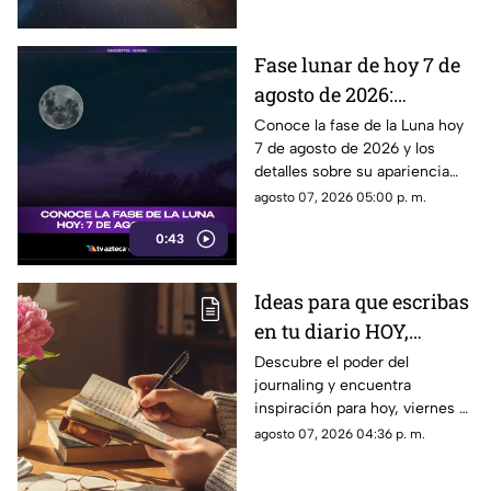
lunares.
Fase lunar de hoy 7 de
agosto de 2026:
descubre cómo luce la
Conoce la fase de la Luna hoy
7 de agosto de 2026 y los
Luna y su significado
detalles sobre su apariencia
durante esta jornada.
agosto 07, 2026 05:00 p. m.
0:43
Ideas para que escribas
en tu diario HOY,
viernes 7 de junio de
Descubre el poder del
journaling y encuentra
2026: Usa este journal
inspiración para hoy, viernes 7
prompt y termina tu
de junio de 2026. Un prompt
agosto 07, 2026 04:36 p. m.
día lleno de gratitud
para reflexionar, crear y
conectar contigo mismo.