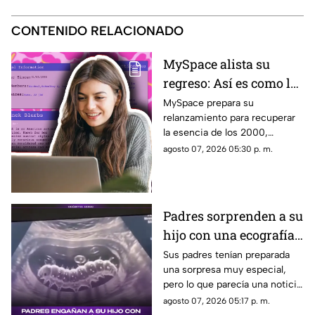
CONTENIDO RELACIONADO
MySpace alista su
regreso: Así es como la
icónica red social
MySpace prepara su
relanzamiento para recuperar
busca volver y revivir
la esencia de los 2000,
la esencia de los años
conectando a músicos y
agosto 07, 2026 05:30 p. m.
2000
creadores con sus fans. Aquí
los detalles de la red social.
Padres sorprenden a su
hijo con una ecografía
falsa y su reacción se
Sus padres tenían preparada
una sorpresa muy especial,
vuelve inolvidable
pero lo que parecía una noticia
increíble terminó siendo una
agosto 07, 2026 05:17 p. m.
broma que nadie esperaba. La