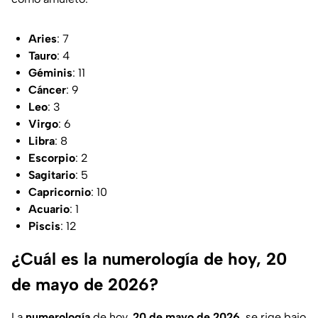
Aries
: 7
Tauro
: 4
Géminis
: 11
Cáncer
: 9
Leo
: 3
Virgo
: 6
Libra
: 8
Escorpio
: 2
Sagitario
: 5
Capricornio
: 10
Acuario
: 1
Piscis
: 12
¿Cuál es la numerología de hoy, 20
de mayo de 2026?
La
numerología
de hoy,
20 de mayo de 2026
, se rige bajo