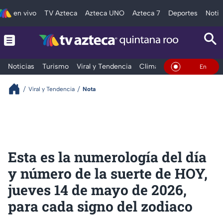
en vivo
TV Azteca
Azteca UNO
Azteca 7
Deportes
Notic
Noticias
Turismo
Viral y Tendencia
Clima
Tráfico
Deporte
En Vivo
Viral y Tendencia
Nota
Esta es la numerología del día
y número de la suerte de HOY,
jueves 14 de mayo de 2026,
para cada signo del zodiaco