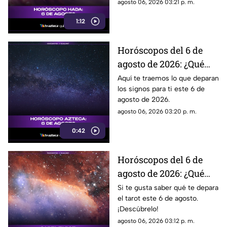
agosto 06, 2026 03:21 p. m.
1:12
Horóscopos del 6 de
agosto de 2026: ¿Qué
revelan los aztecas
Aquí te traemos lo que deparan
los signos para ti este 6 de
hoy?
agosto de 2026.
agosto 06, 2026 03:20 p. m.
0:42
Horóscopos del 6 de
agosto de 2026: ¿Qué
revelan las cartas del
Si te gusta saber qué te depara
el tarot este 6 de agosto.
tarot?
¡Descúbrelo!
agosto 06, 2026 03:12 p. m.