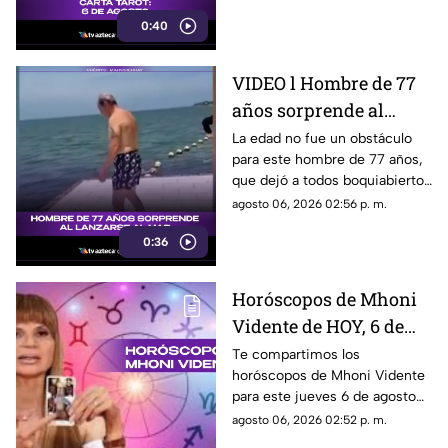
0:40
VIDEO l Hombre de 77
años sorprende al
lanzarse al mar con
La edad no fue un obstáculo
para este hombre de 77 años,
una marometa
que dejó a todos boquiabiertos
al lanzarse al mar con una
agosto 06, 2026 02:56 p. m.
impresionante marometa. El
0:36
momento, captado en video,
ya genera miles de reacciones
en redes sociales.
Horóscopos de Mhoni
Vidente de HOY, 6 de
agosto de 2026: Estas
Te compartimos los
horóscopos de Mhoni Vidente
son todas las
para este jueves 6 de agosto
predicciones para cada
de 2026 y sus predicciones
agosto 06, 2026 02:52 p. m.
signo zodiacal
para cada signo del zodiaco.