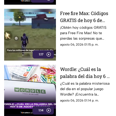
Free fire Max: Códigos
GRATIS de hoy 6 de
agosto de 2026.
¡Obtén hoy códigos GRATIS
para Free Fire Max! No te
pierdas las sorpresas que
traemos para ti en el mundo
agosto 06, 2026 01:15 p. m.
de los videojuegos. ¡Entérate
1:17
más aquí!
Wordle: ¿Cuál es la
palabra del día hoy 6 de
agosto de 2026?
¿Cuál es la palabra misteriosa
del día en el popular juego
Wordle? ¡Encuentra la
respuesta en la edición del 6
agosto 06, 2026 01:14 p. m.
de agosto de 2026!
1:14