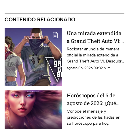
CONTENIDO RELACIONADO
Una mirada extendida
a Grand Theft Auto VI:
¿Cuándo, dónde y a qué
Rockstar anuncia de manera
oficial la mirada extendida a
hora de México se
Grand Theft Auto VI. Descubre
estrena este adelanto
fecha, horario, dónde verla y
agosto 06, 2026 03:32 p. m.
de GTA?
qué puede mostrar este nuevo
avance.
Horóscopos del 6 de
agosto de 2026: ¿Qué
revelan las hadas hoy?
Conoce el mensaje y
predicciones de las hadas en
su horóscopo para hoy.