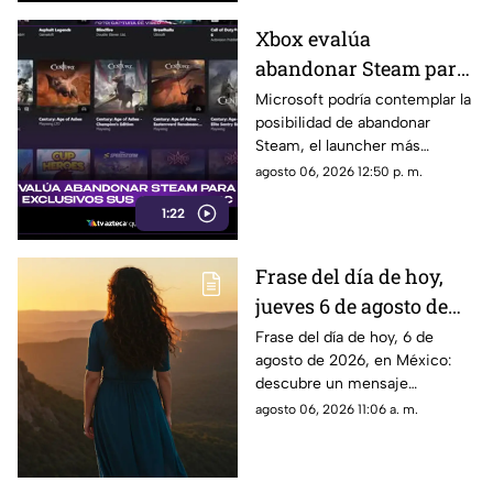
Xbox evalúa
abandonar Steam para
hacer exclusivos sus
Microsoft podría contemplar la
posibilidad de abandonar
juegos en PC: Aquí los
Steam, el launcher más
detalles
popular del mercado de PC.
agosto 06, 2026 12:50 p. m.
Aquí todos los detalles al
1:22
respecto.
Frase del día de hoy,
jueves 6 de agosto de
2026: Llénate de
Frase del día de hoy, 6 de
agosto de 2026, en México:
inspiración con estas
descubre un mensaje
palabras
inspirador para reflexionar y
agosto 06, 2026 11:06 a. m.
compartir con tus seres
queridos.