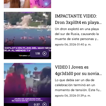
Todos los detalles.
IMPACTANTE VIDEO:
Dron 3xpl0t4 en playa y
deja al menos 7
Un dron explotó en una playa
del sur de Rusia, causando la
mu3rt0s y 40 h3r1d0s;
muerte de siete personas y
esto se sabe de lo
alrededor de 40 heridos. Estos
agosto 06, 2026 01:40 p. m.
ocurrido en Rusia
son todos los detalles al
1:18
respecto.
VIDEO l Joven es
4gr3d1d0 por su novia
en su graduación
Lo que debía ser un día de
celebración terminó en un
momento de tensión. Este fue
el momento EXACTO donde
agosto 06, 2026 01:39 p. m.
un joven fue agredido por su
0:37
novia durante su graduación.