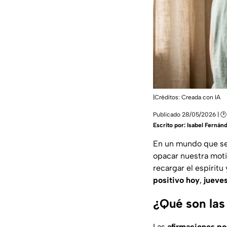
|Créditos: Creada con IA
Publicado 28/05/2026 | 🕑 
Escrito por:
Isabel Fernán
En un mundo que se 
opacar nuestra moti
recargar el espíritu
positivo hoy
,
jueve
¿Qué son las
Las
afirmaciones po