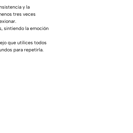
nsistencia y la
l menos tres veces
exionar.
s, sintiendo la emoción
ejo que utilices todos
undos para repetirla.