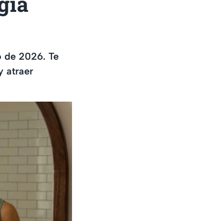
rgía
o de 2026. Te
 atraer