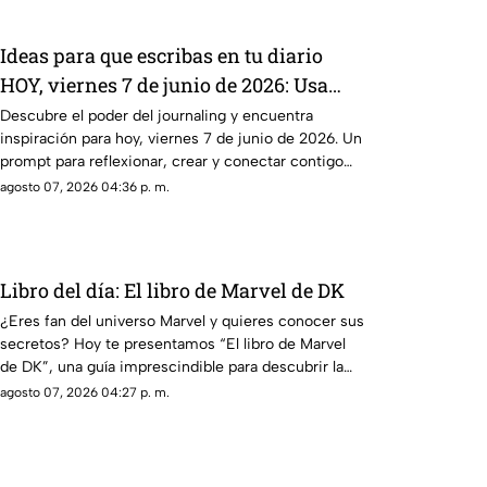
Ideas para que escribas en tu diario
HOY, viernes 7 de junio de 2026: Usa
este journal prompt y termina tu día
Descubre el poder del journaling y encuentra
inspiración para hoy, viernes 7 de junio de 2026. Un
lleno de gratitud
prompt para reflexionar, crear y conectar contigo
mismo.
agosto 07, 2026 04:36 p. m.
Libro del día: El libro de Marvel de DK
¿Eres fan del universo Marvel y quieres conocer sus
secretos? Hoy te presentamos “El libro de Marvel
de DK”, una guía imprescindible para descubrir la
historia de tus héroes favoritos.
agosto 07, 2026 04:27 p. m.