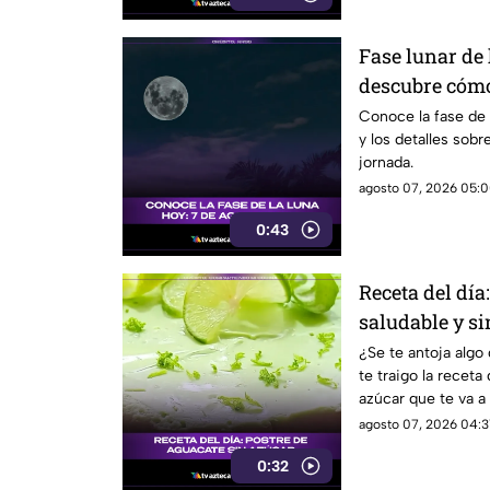
Fase lunar de 
descubre cómo
significado
Conoce la fase de
y los detalles sobr
jornada.
agosto 07, 2026 05:0
0:43
Receta del día
saludable y si
¿Se te antoja algo
te traigo la receta
azúcar que te va a 
agosto 07, 2026 04:31
0:32