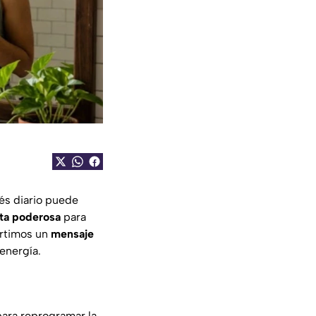
és diario puede
ta poderosa
para
artimos un
mensaje
energía.
para reprogramar la