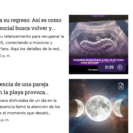
a su regreso: Así es como
 social busca volver y
ncia de los años 2000
u relanzamiento para recuperar la
00, conectando a músicos y
ans. Aquí los detalles de la red
0 p. m.
0:35
sencia de una pareja
 la playa provoca
na disfrutaba de un día en la
esencia llamó la atención de los
ue el momento que desató
es entre quienes se encontraban
 p. m.