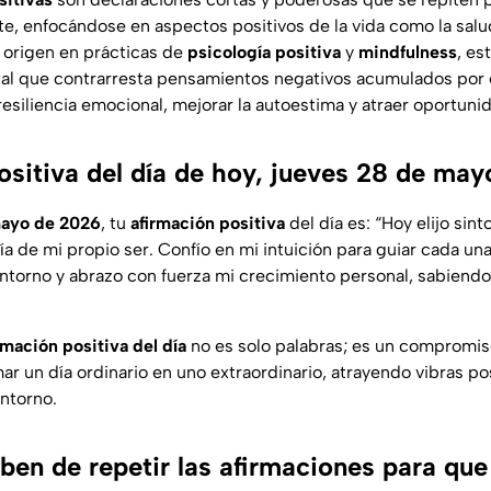
, enfocándose en aspectos positivos de la vida como la salud,
u origen en prácticas de
psicología positiva
y
mindfulness
, es
l que contrarresta pensamientos negativos acumulados por el
 resiliencia emocional, mejorar la autoestima y atraer oportuni
ositiva del día de hoy, jueves 28 de ma
mayo de 2026
, tu
afirmación positiva
del día es:
“Hoy elijo sin
ría de mi propio ser. Confío en mi intuición para guiar cada un
 entorno y abrazo con fuerza mi crecimiento personal, sabiendo
rmación positiva del día
no es solo palabras; es un compromi
ar un día ordinario en uno extraordinario, atrayendo vibras po
entorno.
en de repetir las afirmaciones para que