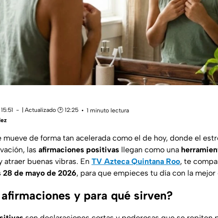
15:51
| Actualizado 🕑 12:25
1 minuto lectura
dez
mueve de forma tan acelerada como el de hoy, donde el estr
vación, las
afirmaciones positivas
llegan como una
herramien
 y atraer buenas vibras. En
TV Azteca Quintana Roo
, te comp
s 28 de mayo de 2026
, para que empieces tu día con la mejor 
 afirmaciones y para qué sirven?
sitivas
son declaraciones cortas y poderosas que se repiten 