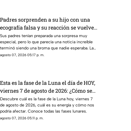
Padres sorprenden a su hijo con una
ecografía falsa y su reacción se vuelve
inolvidable
Sus padres tenían preparada una sorpresa muy
especial, pero lo que parecía una noticia increíble
terminó siendo una broma que nadie esperaba. La
reacción de su hijo asi quedó grabada.
agosto 07, 2026 05:17 p. m.
Esta es la fase de la Luna el día de HOY,
viernes 7 de agosto de 2026: ¿Cómo se
verá el astro durante la noche?
Descubre cuál es la fase de la Luna hoy, viernes 7
de agosto de 2026, cuál es su energía y cómo nos
podría afectar. Conoce todas las fases lunares.
agosto 07, 2026 05:11 p. m.