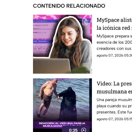
CONTENIDO RELACIONADO
MySpace alist
la icónica red
revivir la ese
MySpace prepara s
esencia de los 20
creadores con sus f
social.
agosto 07, 2026 05:3
Video: La pre
musulmana en
reacciones
Una pareja musulma
playa cuando su pr
presentes. Este f
diversas reaccion
agosto 07, 2026 05:15
en el lugar.
0:35