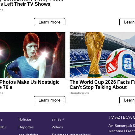
TV AZTECA 
ca
Noticias
a más +
Av. Bonampak S
UNO
Deportes
Videos
Manzana 1 Frent
adn Noticias
TV Azteca Internacional