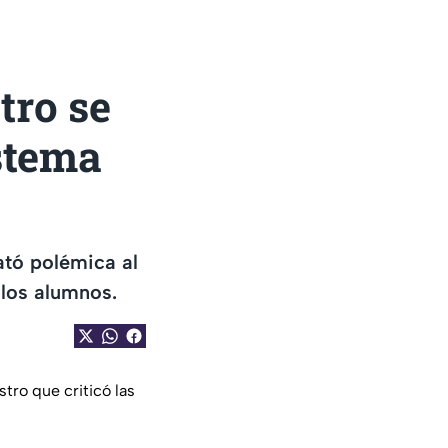
tro se
istema
tó polémica al
 los alumnos.
ro que criticó las