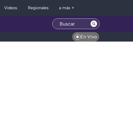
Regionales
Videos
a más +
En Vivo