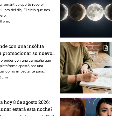
a romántica que te robe el
 libro del día, El cielo que nos
ero.
0 p. m.
nde con una insólita
ra promocionar su nuevo
sorprender con una campaña que
a plataforma apostó por una
sual como impactante para
vo thriller. ¿Qué hizo y por qué
 p. m.
o la atención? Descubre todos los
a hoy 8 de agosto 2026:
lunar estará esta noche?