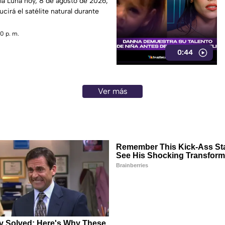
la Luna hoy, 8 de agosto de 2026,
cirá el satélite natural durante
0 p. m.
0:44
Ver más