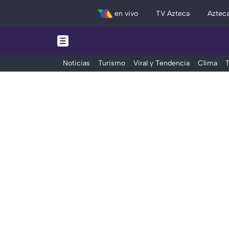
en vivo
TV Azteca
Aztec
Noticias
Turismo
Viral y Tendencia
Clima
T