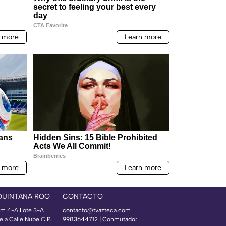
QUINTANA ROO
CONTACTO
m 4-A Lote 3-A
contacto@tvazteca.com
e a Calle Nube C.P.
9983644712 | Conmutador