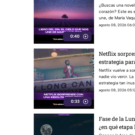
¿Buscas una novel
corazón? Este es el
une, de María Vaqu
agosto 08, 2026 06:0
0:40
Netflix sorpre
estrategia pa
thriller
Netflix vuelve a 
nadie vio venir. L
estrategia tan inu
promocionar su nue
agosto 08, 2026 05:12
está llamando tant
0:33
detalles.
Fase de la Lun
¿en qué etapa 