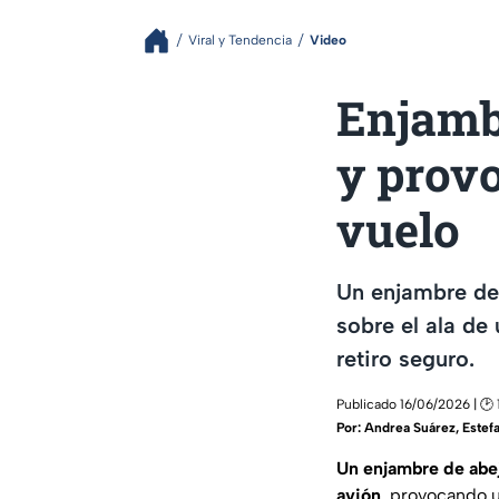
Viral y Tendencia
Video
Enjamb
y provo
vuelo
Un enjambre de 
sobre el ala de
retiro seguro.
Publicado 16/06/2026 | 🕑 
Por:
Andrea Suárez
,
Estefa
Un enjambre de abe
avión
, provocando u