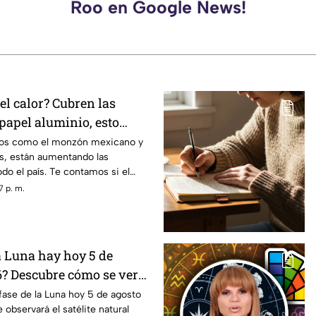
Roo en Google News!
el calor? Cubren las
papel aluminio, esto
ncia
os como el monzón mexicano y
es, están aumentando las
do el país. Te contamos si el
las ventanas es un truco eficaz
7 p. m.
a Luna hay hoy 5 de
6? Descubre cómo se verá
a noche
fase de la Luna hoy 5 de agosto
observará el satélite natural