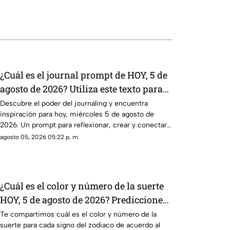
¿Cuál es el journal prompt de HOY, 5 de
agosto de 2026? Utiliza este texto para
escribir en tu diario y reflexionar sobre
Descubre el poder del journaling y encuentra
inspiración para hoy, miércoles 5 de agosto de
tu día
2026. Un prompt para reflexionar, crear y conectar
contigo mismo.
agosto 05, 2026 05:22 p. m.
¿Cuál es el color y número de la suerte
HOY, 5 de agosto de 2026? Predicciones
de Mhoni Vidente para cada signo este
Te compartimos cuál es el color y número de la
suerte para cada signo del zodiaco de acuerdo al
miércoles