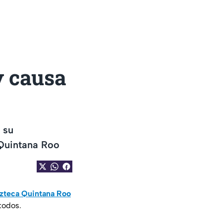
y causa
 su
 Quintana Roo
zteca Quintana Roo
todos.