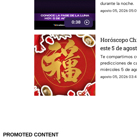
durante la noche.
agosto 05, 2026 05:0
0:38
Horóscopo Chi
este 5 de agos
del zodiaco
Te compartimos cu
predicciones de ca
miércoles 5 de ag
destino?
agosto 05, 2026 03:4