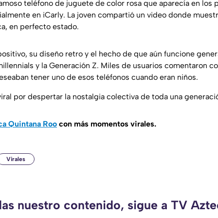
famoso teléfono de juguete de color rosa que aparecía en los
cialmente en
iCarly
. La joven compartió un video donde muest
ca, en perfecto estado.
positivo, su diseño retro y el hecho de que aún funcione gene
 millennials y la Generación Z. Miles de usuarios comentaron 
seaban tener uno de esos teléfonos cuando eran niños.
 viral por despertar la nostalgia colectiva de toda una generaci
ca Quintana Roo
con más momentos virales.
Virales
das nuestro contenido, sigue a TV Azt