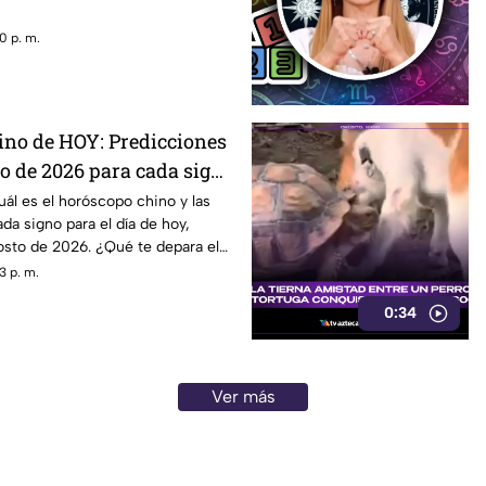
0 p. m.
no de HOY: Predicciones
to de 2026 para cada signo
ál es el horóscopo chino y las
da signo para el día de hoy,
osto de 2026. ¿Qué te depara el
3 p. m.
0:34
Ver más