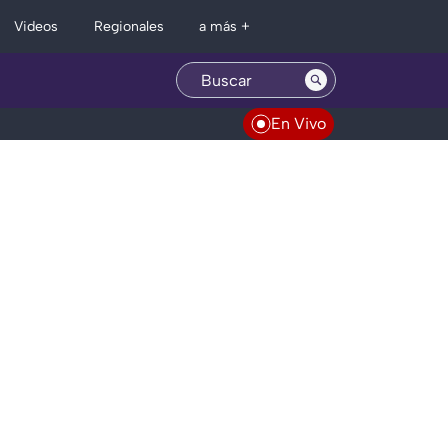
Regionales
Videos
a más +
En Vivo