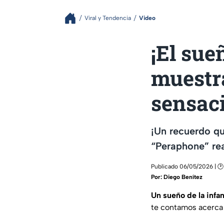
Viral y Tendencia
Video
¡El sue
muestra
sensac
¡Un recuerdo qu
“Peraphone” rea
Publicado 06/05/2026 | 🕑
Por:
Diego Benítez
Un sueño de la infa
te contamos acerca