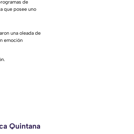
 programas de
ra que posee uno
raron una oleada de
con emoción
ón.
eca Quintana