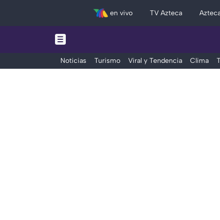
en vivo
TV Azteca
Aztec
Noticias
Turismo
Viral y Tendencia
Clima
T