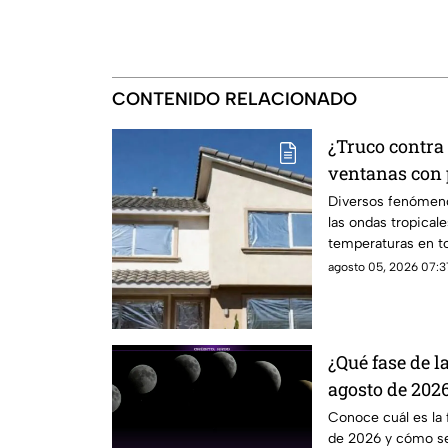
CONTENIDO RELACIONADO
¿Truco contra 
ventanas con 
explica la cie
Diversos fenómen
las ondas tropical
temperaturas en to
papel aluminio en 
agosto 05, 2026 07:3
para el calor.
¿Qué fase de l
agosto de 202
el satélite est
Conoce cuál es la 
de 2026 y cómo se 