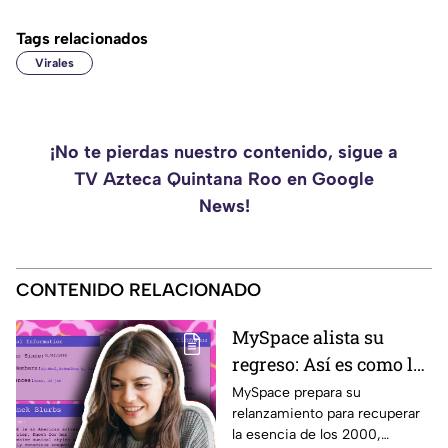
Tags relacionados
Virales
¡No te pierdas nuestro contenido, sigue a
TV Azteca Quintana Roo en Google
News!
CONTENIDO RELACIONADO
MySpace alista su
regreso: Así es como la
icónica red social
MySpace prepara su
relanzamiento para recuperar
busca volver y revivir
la esencia de los 2000,
la esencia de los años