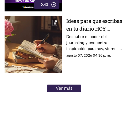
0:43
Ideas para que escribas
en tu diario HOY,
viernes 7 de junio de
Descubre el poder del
journaling y encuentra
2026: Usa este journal
inspiración para hoy, viernes 7
prompt y termina tu
de junio de 2026. Un prompt
agosto 07, 2026 04:36 p. m.
día lleno de gratitud
para reflexionar, crear y
conectar contigo mismo.
Ver más