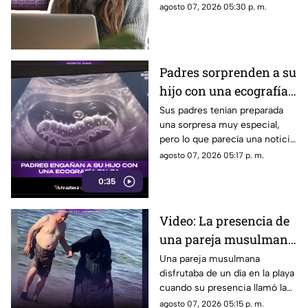
conectando a músicos y
agosto 07, 2026 05:30 p. m.
2000
creadores con sus fans. Aquí
los detalles de la red social.
Padres sorprenden a su
hijo con una ecografía
falsa y su reacción se
Sus padres tenían preparada
una sorpresa muy especial,
vuelve inolvidable
pero lo que parecía una noticia
increíble terminó siendo una
agosto 07, 2026 05:17 p. m.
broma que nadie esperaba. La
0:35
reacción de su hijo asi quedó
grabada.
Video: La presencia de
una pareja musulmana
en la playa provoca
Una pareja musulmana
disfrutaba de un día en la playa
reacciones
cuando su presencia llamó la
atención de los presentes.
agosto 07, 2026 05:15 p. m.