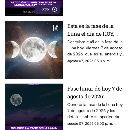
Este fue el momento que
0:35
desató diversas reacciones
entre quienes se encontraban
en el lugar.
Esta es la fase de la
Luna el día de HOY,
viernes 7 de agosto de
Descubre cuál es la fase de la
Luna hoy, viernes 7 de agosto
2026: ¿Cómo se verá el
de 2026, cuál es su energía y
astro durante la noche?
cómo nos podría afectar.
agosto 07, 2026 05:11 p. m.
Conoce todas las fases
lunares.
Fase lunar de hoy 7 de
agosto de 2026:
descubre cómo luce la
Conoce la fase de la Luna hoy
7 de agosto de 2026 y los
Luna y su significado
detalles sobre su apariencia
durante esta jornada.
agosto 07, 2026 05:00 p. m.