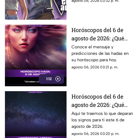
agosto 06, 2026 03:32 p. m.
de GTA?
qué puede mostrar este nuevo
avance.
Horóscopos del 6 de
agosto de 2026: ¿Qué
revelan las hadas hoy?
Conoce el mensaje y
predicciones de las hadas en
su horóscopo para hoy.
agosto 06, 2026 03:21 p. m.
1:12
Horóscopos del 6 de
agosto de 2026: ¿Qué
revelan los aztecas
Aquí te traemos lo que deparan
los signos para ti este 6 de
hoy?
agosto de 2026.
agosto 06, 2026 03:20 p. m.