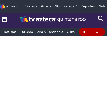
en vivo
TV Azteca
Azteca UNO
Azteca 7
Deportes
Notic
Noticias
Turismo
Viral y Tendencia
Clima
Tráfico
Deporte
En Vivo