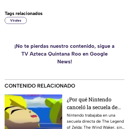
Tags relacionados
Virales
¡No te pierdas nuestro contenido, sigue a
TV Azteca Quintana Roo en Google
News!
CONTENIDO RELACIONADO
¿Por qué Nintendo
canceló la secuela de
Zelda The Wind
Nintendo trabajaba en una
secuela directa de The Legend
Waker? Aquí te
of Zelda: The Wind Waker, sin