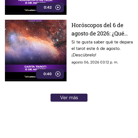
0:42
Horóscopos del 6 de
agosto de 2026: ¿Qué
revelan las cartas del
Si te gusta saber qué te depara
el tarot este 6 de agosto.
tarot?
¡Descúbrelo!
agosto 06, 2026 03:12 p. m.
0:40
Ver más