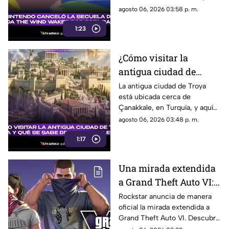
explicamos la razón
embargo, fue cancelada. Aquí
agosto 06, 2026 03:58 p. m.
los detalles al respecto.
1:23
¿Cómo visitar la
antigua ciudad de
Troya en Turquía y qué
La antigua ciudad de Troya
está ubicada cerca de
se sabe de su origen
Çanakkale, en Turquía, y aquí
legendario?
te explicamos todos los
agosto 06, 2026 03:48 p. m.
detalles al respecto.
1:17
Una mirada extendida
a Grand Theft Auto VI:
¿Cuándo, dónde y a qué
Rockstar anuncia de manera
oficial la mirada extendida a
hora de México se
Grand Theft Auto VI. Descubre
estrena este adelanto
fecha, horario, dónde verla y