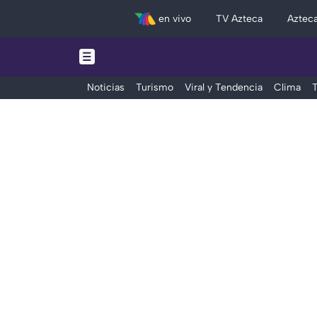
en vivo
TV Azteca
Aztec
Noticias
Turismo
Viral y Tendencia
Clima
T