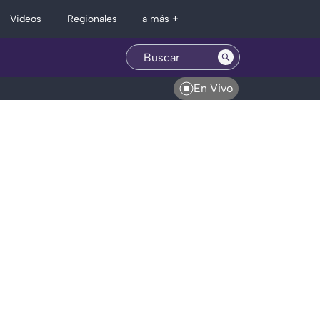
Regionales
Videos
a más +
En Vivo