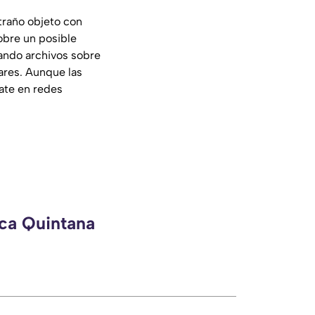
traño objeto con
obre un posible
cando archivos sobre
ares. Aunque las
ate en redes
eca Quintana