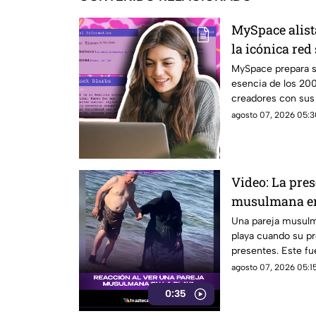
MySpace alist
la icónica red
revivir la ese
MySpace prepara s
esencia de los 20
creadores con sus f
social.
agosto 07, 2026 05:3
Video: La pre
musulmana en
reacciones
Una pareja musulma
playa cuando su pr
presentes. Este f
diversas reaccion
agosto 07, 2026 05:15
en el lugar.
0:35