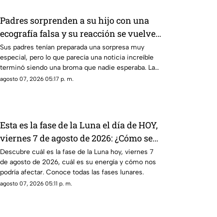
Padres sorprenden a su hijo con una
ecografía falsa y su reacción se vuelve
inolvidable
Sus padres tenían preparada una sorpresa muy
especial, pero lo que parecía una noticia increíble
terminó siendo una broma que nadie esperaba. La
reacción de su hijo asi quedó grabada.
agosto 07, 2026 05:17 p. m.
Esta es la fase de la Luna el día de HOY,
viernes 7 de agosto de 2026: ¿Cómo se
verá el astro durante la noche?
Descubre cuál es la fase de la Luna hoy, viernes 7
de agosto de 2026, cuál es su energía y cómo nos
podría afectar. Conoce todas las fases lunares.
agosto 07, 2026 05:11 p. m.