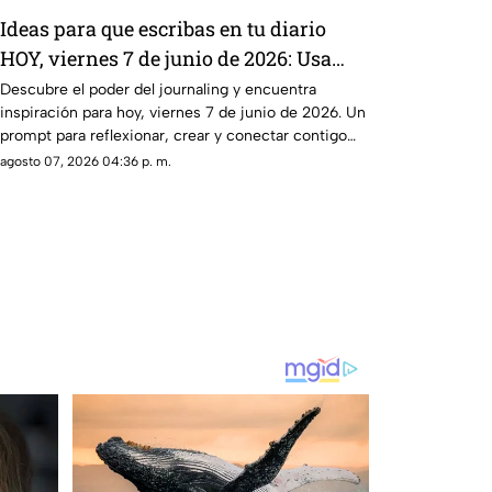
Ideas para que escribas en tu diario
HOY, viernes 7 de junio de 2026: Usa
este journal prompt y termina tu día
Descubre el poder del journaling y encuentra
inspiración para hoy, viernes 7 de junio de 2026. Un
lleno de gratitud
prompt para reflexionar, crear y conectar contigo
mismo.
agosto 07, 2026 04:36 p. m.