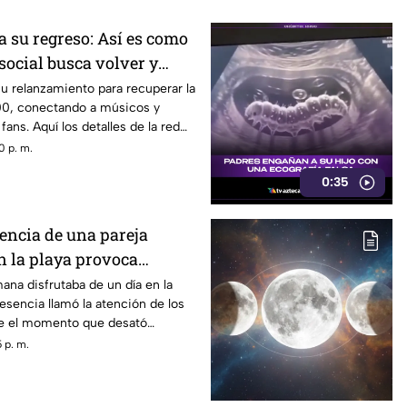
a su regreso: Así es como
 social busca volver y
ncia de los años 2000
u relanzamiento para recuperar la
00, conectando a músicos y
ans. Aquí los detalles de la red
0 p. m.
0:35
sencia de una pareja
 la playa provoca
na disfrutaba de un día en la
esencia llamó la atención de los
ue el momento que desató
es entre quienes se encontraban
 p. m.