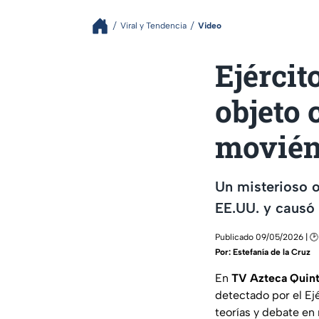
Viral y Tendencia
Video
Ejércit
objeto 
moviénd
Un misterioso o
EE.UU. y causó 
Publicado 09/05/2026 | 🕑
Por:
Estefanía de la Cruz
En
TV Azteca Quin
detectado por el Ej
teorías y debate en 