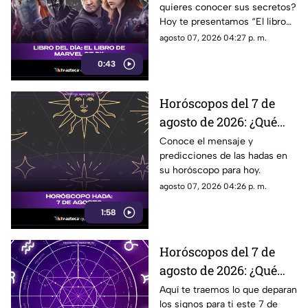
quieres conocer sus secretos?
Hoy te presentamos “El libro
de Marvel de DK”, una guía
agosto 07, 2026 04:27 p. m.
imprescindible para descubrir
0:43
la historia de tus héroes
favoritos.
Horóscopos del 7 de
agosto de 2026: ¿Qué
revelan las hadas hoy?
Conoce el mensaje y
predicciones de las hadas en
su horóscopo para hoy.
agosto 07, 2026 04:26 p. m.
1:58
Horóscopos del 7 de
agosto de 2026: ¿Qué
revelan los aztecas
Aquí te traemos lo que deparan
los signos para ti este 7 de
hoy?