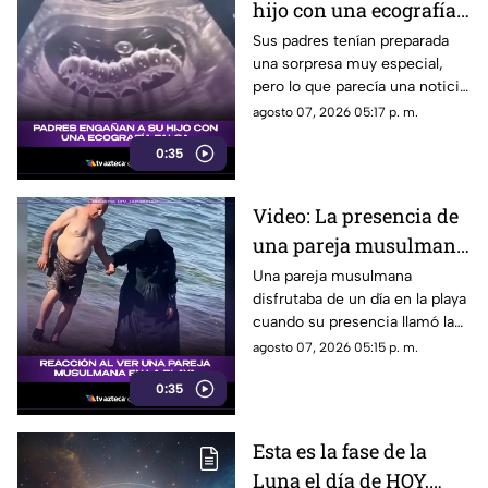
hijo con una ecografía
falsa y su reacción se
Sus padres tenían preparada
una sorpresa muy especial,
vuelve inolvidable
pero lo que parecía una noticia
increíble terminó siendo una
agosto 07, 2026 05:17 p. m.
broma que nadie esperaba. La
0:35
reacción de su hijo asi quedó
grabada.
Video: La presencia de
una pareja musulmana
en la playa provoca
Una pareja musulmana
disfrutaba de un día en la playa
reacciones
cuando su presencia llamó la
atención de los presentes.
agosto 07, 2026 05:15 p. m.
Este fue el momento que
0:35
desató diversas reacciones
entre quienes se encontraban
en el lugar.
Esta es la fase de la
Luna el día de HOY,