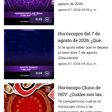
agosto de 2026.
agosto 07, 2026 04:25 p. m.
0:45
Horóscopos del 7 de
agosto de 2026: ¿Qué
revelan las cartas del
Si te gusta saber qué te depara
el tarot este 7 de agosto.
tarot?
¡Descúbrelo!
agosto 07, 2026 04:22 p. m.
0:39
Horóscopo Chino de
HOY: ¿Cuáles son las
predicciones de este 7
Te compartimos cuál es el
horóscopo chino y las
de agosto de 2026 para
predicciones de cada signo