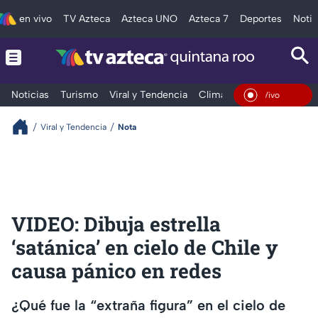
en vivo
TV Azteca
Azteca UNO
Azteca 7
Deportes
Notic
Noticias
Turismo
Viral y Tendencia
Clima
Tráfico
Deporte
En Vivo
Viral y Tendencia
Nota
VIDEO: Dibuja estrella
‘satánica’ en cielo de Chile y
causa pánico en redes
¿Qué fue la “extraña figura” en el cielo de