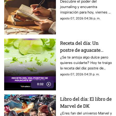
viernes 7 de junio de
Descubre el poder del
journaling y encuentra
2026: Usa este journal
inspiración para hoy, viernes 7
prompt y termina tu
de junio de 2026. Un prompt
agosto 07, 2026 04:36 p. m.
día lleno de gratitud
para reflexionar, crear y
conectar contigo mismo.
Receta del día: Un
postre de aguacate
saludable y sin azúcar
¿Se te antoja algo dulce pero
quieres cuidarte? Hoy te traigo
la receta del día: postre de
aguacate sin azúcar que te va
agosto 07, 2026 04:31 p. m.
a volar la cabeza.
0:32
Libro del día: El libro de
Marvel de DK
¿Eres fan del universo Marvel y