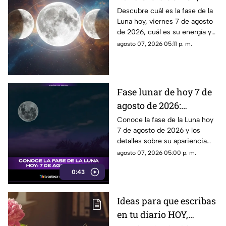
viernes 7 de agosto de
Descubre cuál es la fase de la
Luna hoy, viernes 7 de agosto
2026: ¿Cómo se verá el
de 2026, cuál es su energía y
astro durante la noche?
cómo nos podría afectar.
agosto 07, 2026 05:11 p. m.
Conoce todas las fases
lunares.
Fase lunar de hoy 7 de
agosto de 2026:
descubre cómo luce la
Conoce la fase de la Luna hoy
7 de agosto de 2026 y los
Luna y su significado
detalles sobre su apariencia
durante esta jornada.
agosto 07, 2026 05:00 p. m.
0:43
Ideas para que escribas
en tu diario HOY,