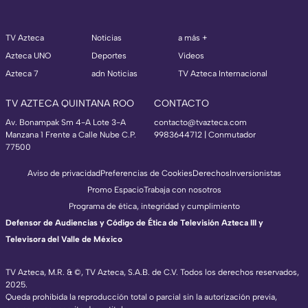
TV Azteca
Noticias
a más +
Azteca UNO
Deportes
Videos
Azteca 7
adn Noticias
TV Azteca Internacional
TV AZTECA QUINTANA ROO
CONTACTO
Av. Bonampak Sm 4-A Lote 3-A
contacto@tvazteca.com
Manzana 1 Frente a Calle Nube C.P.
9983644712 | Conmutador
77500
Aviso de privacidad
Preferencias de Cookies
Derechos
Inversionistas
Promo Espacio
Trabaja con nosotros
Programa de ética, integridad y cumplimiento
Defensor de Audiencias y Código de Ética de Televisión Azteca III y
Televisora del Valle de México
TV Azteca, M.R. & ©, TV Azteca, S.A.B. de C.V. Todos los derechos reservados,
2025.
Queda prohibida la reproducción total o parcial sin la autorización previa,