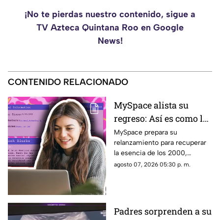
¡No te pierdas nuestro contenido, sigue a
TV Azteca Quintana Roo en Google
News!
CONTENIDO RELACIONADO
MySpace alista su
regreso: Así es como la
icónica red social
MySpace prepara su
relanzamiento para recuperar
busca volver y revivir
la esencia de los 2000,
la esencia de los años
conectando a músicos y
agosto 07, 2026 05:30 p. m.
2000
creadores con sus fans. Aquí
los detalles de la red social.
Padres sorprenden a su