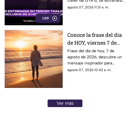
tráiler de GTA 6, se estrenará
del avance del Grand
en Netflix y aquí te
agosto 07, 2026 11:31 a. m.
Theft Auto VI?
compartimos todos los
1:09
detalles al respecto.
Conoce la frase del día
de HOY, viernes 7 de
agosto de 2026, y
Frase del día de hoy, 7 de
agosto de 2026, descubre un
llénate de inspiración
mensaje inspirador para
con estas palabras
reflexionar y compartir con tus
agosto 07, 2026 10:42 a. m.
seres queridos. Aquí todos los
detalles.
Ver más