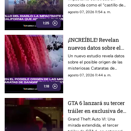
asusta a sus vecinos
conocida como el “castillo del
diablo” y aquí te compartimos
agosto 07, 2026 11:54 a. m.
todos los detalles.
1:25
¡INCREÍBLE! Revelan
nuevos datos sobre el
posible origen de las
Un nuevo estudio revela datos
sobre el posible origen de las
misteriosas Cataratas
misteriosas Cataratas de
de Sangre en la
Sangre en la Antártida. Aquí
agosto 07, 2026 11:44 a. m.
Antártida
todos los detalles.
1:18
GTA 6 lanzará su tercer
tráiler en exclusiva de
6 horas en Netflix:
Grand Theft Auto VI: Una
mirada extendida, el tercer
¿Cuándo será el estreno