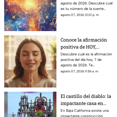
agosto de 2026: Descubre cuál
la suerte de este
es tu número de la suerte
viernes para cada
según tu signo zodiacal.
agosto 07, 2026 12:01 p. m.
signo del zodiaco?
Predicciones diarias para todo
el zodiaco.
Conoce la afirmación
positiva de HOY,
viernes 7 de agosto de
Descubre cuál es la afirmación
positiva del día hoy, 7 de
2026: Repite estas
agosto de 2026. Te
palabras y llena tu día
compartimos un mensaje
agosto 07, 2026 11:56 a. m.
de energía
motivador para empezar con
energía y atraer abundancia.
El castillo del diablo: la
impactante casa en
Baja California que
En Baja California existe una
impactante construcción