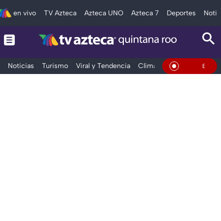
en vivo
TV Azteca
Azteca UNO
Azteca 7
Deportes
Notic
Noticias
Turismo
Viral y Tendencia
Clima
Tráfico
Deporte
En Vivo