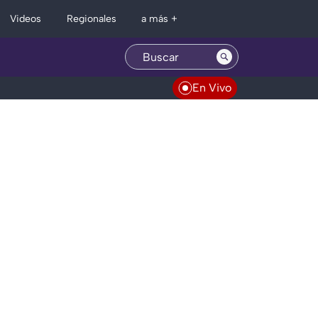
Regionales
Videos
a más +
En Vivo