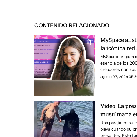
CONTENIDO RELACIONADO
MySpace alist
la icónica red
revivir la ese
MySpace prepara s
esencia de los 20
creadores con sus f
social.
agosto 07, 2026 05:3
Video: La pre
musulmana en
reacciones
Una pareja musulma
playa cuando su pr
presentes. Este f