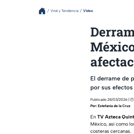
Viral y Tendencia
Video
Derrame
México 
afecta
El derrame de 
por sus efectos
Publicado 28/03/2026 | 🕑 
Por:
Estefanía de la Cruz
En
TV Azteca Quin
México, así como lo
costeras cercanas.