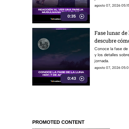
diversas reaccion
agosto 07, 2026 05:15
en el lugar.
0:35
Fase lunar de 
descubre cómo
significado
Conoce la fase de
y los detalles sobr
jornada.
agosto 07, 2026 05:0
0:43