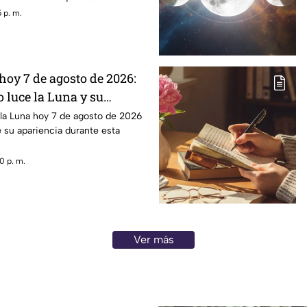
es entre quienes se encontraban
 p. m.
hoy 7 de agosto de 2026:
 luce la Luna y su
 la Luna hoy 7 de agosto de 2026
e su apariencia durante esta
0 p. m.
Ver más