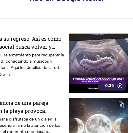
a su regreso: Así es como
 social busca volver y
ncia de los años 2000
u relanzamiento para recuperar la
00, conectando a músicos y
ans. Aquí los detalles de la red
0 p. m.
0:35
sencia de una pareja
 la playa provoca
na disfrutaba de un día en la
esencia llamó la atención de los
ue el momento que desató