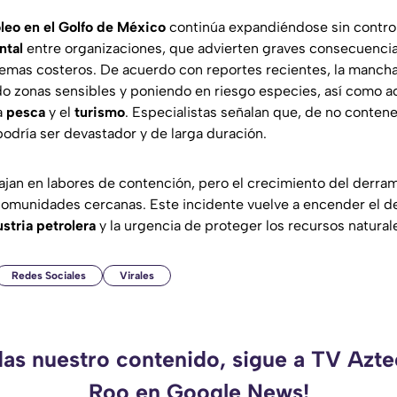
leo en el Golfo de México
continúa expandiéndose sin contro
ntal
entre organizaciones, que advierten graves consecuencia
temas costeros. De acuerdo con reportes recientes, la manch
o zonas sensibles y poniendo en riesgo especies, así como a
a
pesca
y el
turismo
. Especialistas señalan que, de no contene
odría ser devastador y de larga duración.
ajan en labores de contención, pero el crecimiento del derr
 comunidades cercanas. Este incidente vuelve a encender el d
stria petrolera
y la urgencia de proteger los recursos natural
Redes Sociales
Virales
das nuestro contenido, sigue a TV Azt
Roo en Google News!