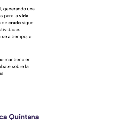
l, generando una
s para la
vida
a de
crudo
sigue
ctividades
rse a tiempo, el
ame mantiene en
ebate sobre la
es.
eca Quintana