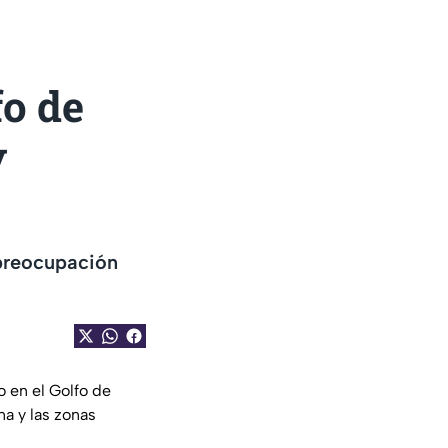
fo de
y
 preocupación
 en el Golfo de
na y las zonas