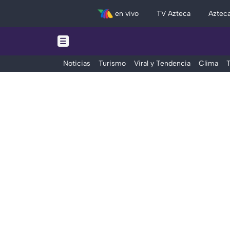
en vivo
TV Azteca
Aztec
Noticias
Turismo
Viral y Tendencia
Clima
T