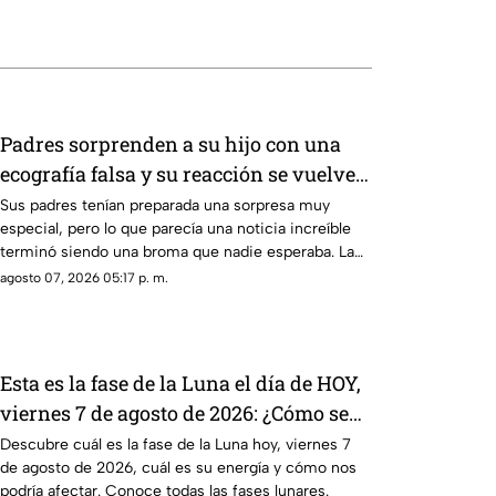
Padres sorprenden a su hijo con una
ecografía falsa y su reacción se vuelve
inolvidable
Sus padres tenían preparada una sorpresa muy
especial, pero lo que parecía una noticia increíble
terminó siendo una broma que nadie esperaba. La
reacción de su hijo asi quedó grabada.
agosto 07, 2026 05:17 p. m.
Esta es la fase de la Luna el día de HOY,
viernes 7 de agosto de 2026: ¿Cómo se
verá el astro durante la noche?
Descubre cuál es la fase de la Luna hoy, viernes 7
de agosto de 2026, cuál es su energía y cómo nos
podría afectar. Conoce todas las fases lunares.