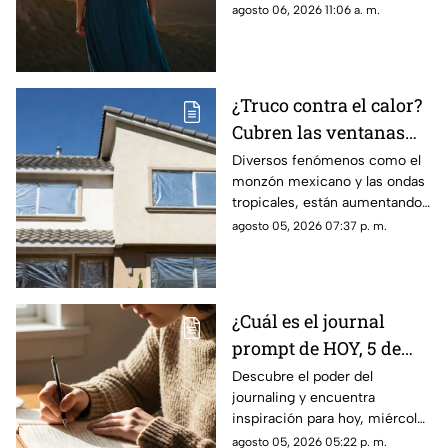
inspirador para reflexionar y
agosto 06, 2026 11:06 a. m.
compartir con tus seres
queridos.
¿Truco contra el calor?
Cubren las ventanas
con papel aluminio,
Diversos fenómenos como el
monzón mexicano y las ondas
esto explica la ciencia
tropicales, están aumentando
las temperaturas en todo el
agosto 05, 2026 07:37 p. m.
país. Te contamos si el papel
aluminio en las ventanas es un
truco eficaz para el calor.
¿Cuál es el journal
prompt de HOY, 5 de
agosto de 2026? Utiliza
Descubre el poder del
journaling y encuentra
este texto para escribir
inspiración para hoy, miércoles
en tu diario y
5 de agosto de 2026. Un
agosto 05, 2026 05:22 p. m.