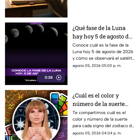
reflexionar sobre tu día
prompt para reflexionar, crear
y conectar contigo mismo.
¿Qué fase de la Luna
hay hoy 5 de agosto de
2026? Descubre cómo
Conoce cuál es la fase de la
Luna hoy 5 de agosto de 2026
se verá el satélite esta
y cómo se observará el satélite
noche
natural durante la noche.
agosto 05, 2026 05:00 p. m.
0:38
¿Cuál es el color y
número de la suerte
HOY, 5 de agosto de
Te compartimos cuál es el
color y número de la suerte
2026? Predicciones de
para cada signo del zodiaco de
Mhoni Vidente para
acuerdo al horóscopo de
agosto 05, 2026 04:04 p. m.
cada signo este
Mhoni Vidente de hoy, 5 de