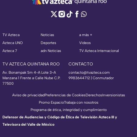
TV Azteca
Noticias
a más +
Azteca UNO
Deportes
Videos
Azteca 7
adn Noticias
TV Azteca Internacional
TV AZTECA QUINTANA ROO
CONTACTO
Av. Bonampak Sm 4-A Lote 3-A
contacto@tvazteca.com
Manzana 1 Frente a Calle Nube C.P.
9983644712 | Conmutador
77500
Aviso de privacidad
Preferencias de Cookies
Derechos
Inversionistas
Promo Espacio
Trabaja con nosotros
Programa de ética, integridad y cumplimiento
Defensor de Audiencias y Código de Ética de Televisión Azteca III y
Televisora del Valle de México