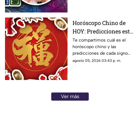
miércoles
agosto.
Horóscopo Chino de
HOY: Predicciones este
5 de agosto de 2026
Te compartimos cuál es el
horóscopo chino y las
para cada signo del
predicciones de cada signo
zodiaco
para el día de hoy, miércoles 5
agosto 05, 2026 03:43 p. m.
de agosto de 2026. ¿Qué te
depara el destino?
Ver más