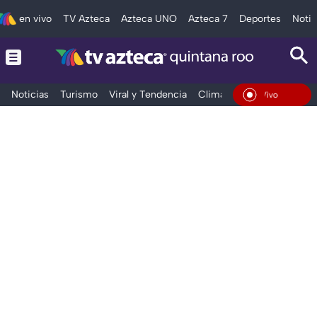
en vivo
TV Azteca
Azteca UNO
Azteca 7
Deportes
Notic
Noticias
Turismo
Viral y Tendencia
Clima
Tráfico
Deporte
En Vivo