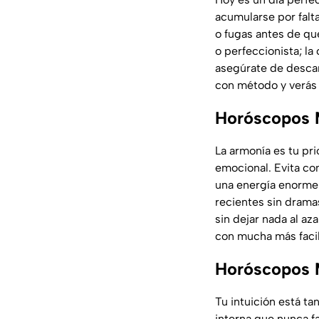
acumularse por falt
o fugas antes de qu
o perfeccionista; la
asegúrate de descan
con método y verás 
Horóscopos 
La armonía es tu pri
emocional. Evita co
una energía enorme.
recientes sin drama
sin dejar nada al aza
con mucha más facil
Horóscopos 
Tu intuición está t
interna que nunca fa