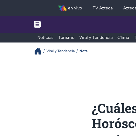
en vivo
TV Azteca
Aztec
Noticias
Turismo
Viral y Tendencia
Clima
T
Viral y Tendencia
Nota
¿Cuáles
Horósc