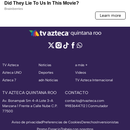
TV Azteca
Noticias
a más +
Azteca UNO
Deportes
Videos
Azteca 7
adn Noticias
TV Azteca Internacional
TV AZTECA QUINTANA ROO
CONTACTO
Av. Bonampak Sm 4-A Lote 3-A
contacto@tvazteca.com
Manzana 1 Frente a Calle Nube C.P.
9983644712 | Conmutador
77500
Aviso de privacidad
Preferencias de Cookies
Derechos
Inversionistas
Promo Espacio
Trabaja con nosotros