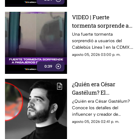
VIDEO | Fuerte
tormenta sorprende a
pasajeros del Cablebús
Una fuerte tormenta
sorprendió a usuarios del
de la Línea 1 en la
Cablebús Línea 1 en la CDMX.
Ciudad de México: así
El momento fue captado en
agosto 05, 2026 03:00 p. m.
vivieron el momento
video y se volvió viral.
los pasajeros
0:39
¿Quién era César
Gastélum? El
influencer 4s3s1n4d0
¿Quién era César Gastélum?
Conoce los detalles del
mientras realizaba una
influencer y creador de
transmisión en vivo en
contenido que fue asesinado
agosto 05, 2026 02:41 p. m.
Sinaloa
durante una transmisión en
vivo en Sinaloa.