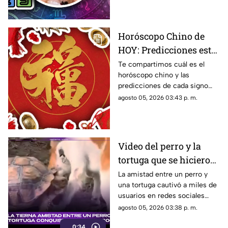
miércoles
agosto.
Horóscopo Chino de
HOY: Predicciones este
5 de agosto de 2026
Te compartimos cuál es el
horóscopo chino y las
para cada signo del
predicciones de cada signo
zodiaco
para el día de hoy, miércoles 5
agosto 05, 2026 03:43 p. m.
de agosto de 2026. ¿Qué te
depara el destino?
Video del perro y la
tortuga que se hicieron
amigos conquista las
La amistad entre un perro y
una tortuga cautivó a miles de
redes sociales por su
usuarios en redes sociales
ternura
gracias a un tierno video viral.
agosto 05, 2026 03:38 p. m.
0:34