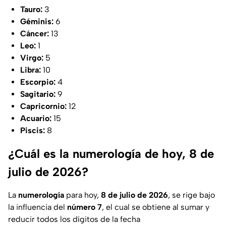
Tauro:
3
Géminis:
6
Cáncer:
13
Leo:
1
Virgo:
5
Libra:
10
Escorpio:
4
Sagitario:
9
Capricornio:
12
Acuario:
15
Piscis:
8
¿Cuál es la numerología de hoy, 8 de
julio de 2026?
La
numerología
para hoy,
8 de julio de 2026
, se rige bajo
la influencia del
número 7
, el cual se obtiene al sumar y
reducir todos los dígitos de la fecha