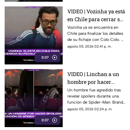
VIDEO | Vozinha ya está
en Chile para cerrar su
fichaje con Colo Colo
Vozinha ya se encuentra en
Chile para finalizar los detalles
de su fichaje con Colo Colo. El
momento fue captado en
agosto 05, 2026 02:41 p. m.
video.
0:37
VIDEO | Linchan a un
hombre por hacer
spoilers durante la
Un hombre fue agredido tras
revelar spoilers durante una
función de Spider-Man:
función de Spider-Man: Brand
Brand New Day
New Day. El momento quedó
agosto 05, 2026 02:24 p. m.
grabado en video.
0:37