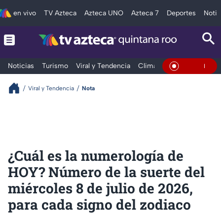
en vivo
TV Azteca
Azteca UNO
Azteca 7
Deportes
Notic
Noticias
Turismo
Viral y Tendencia
Clima
Tráfico
Deporte
En Vivo
Viral y Tendencia
Nota
¿Cuál es la numerología de
HOY? Número de la suerte del
miércoles 8 de julio de 2026,
para cada signo del zodiaco