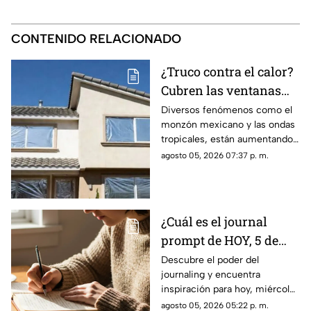
CONTENIDO RELACIONADO
¿Truco contra el calor?
Cubren las ventanas
con papel aluminio,
Diversos fenómenos como el
monzón mexicano y las ondas
esto explica la ciencia
tropicales, están aumentando
las temperaturas en todo el
agosto 05, 2026 07:37 p. m.
país. Te contamos si el papel
aluminio en las ventanas es un
truco eficaz para el calor.
¿Cuál es el journal
prompt de HOY, 5 de
agosto de 2026? Utiliza
Descubre el poder del
journaling y encuentra
este texto para escribir
inspiración para hoy, miércoles
en tu diario y
5 de agosto de 2026. Un
agosto 05, 2026 05:22 p. m.