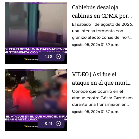
Cablebús desaloja
cabinas en CDMX por
tormenta con rayos y
El sábado 1 de agosto de 2026,
una intensa tormenta con
granizo
granizo afectó zonas del norte
y oriente de la ciudad de
agosto 05, 2026 01:39 p. m.
México. Aquí más detalles.
1:30
VIDEO | Así fue el
ataque en el que murió
el influencer César
Conoce qué ocurrió en el
ataque contra César Gastélum
Gastélum durante un
durante una transmisión en
en vivo
vivo y lo que se sabe del caso.
agosto 05, 2026 01:37 p. m.
0:41