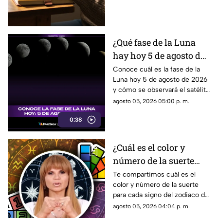
reflexionar sobre tu día
prompt para reflexionar, crear
y conectar contigo mismo.
¿Qué fase de la Luna
hay hoy 5 de agosto de
2026? Descubre cómo
Conoce cuál es la fase de la
Luna hoy 5 de agosto de 2026
se verá el satélite esta
y cómo se observará el satélite
noche
natural durante la noche.
agosto 05, 2026 05:00 p. m.
0:38
¿Cuál es el color y
número de la suerte
HOY, 5 de agosto de
Te compartimos cuál es el
color y número de la suerte
2026? Predicciones de
para cada signo del zodiaco de
Mhoni Vidente para
acuerdo al horóscopo de
agosto 05, 2026 04:04 p. m.
cada signo este
Mhoni Vidente de hoy, 5 de