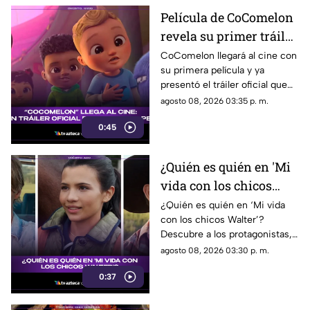
Película de CoComelon
revela su primer tráiler
oficial y emociona a sus
CoComelon llegará al cine con
su primera película y ya
pequeños fans
presentó el tráiler oficial que
sorprendió a sus seguidores.
agosto 08, 2026 03:35 p. m.
0:45
¿Quién es quién en 'Mi
vida con los chicos
Walter'? Conoce a todos
¿Quién es quién en ‘Mi vida
con los chicos Walter’?
los personajes
Descubre a los protagonistas,
conoce sus historias y
agosto 08, 2026 03:30 p. m.
averigua quién es quién en
0:37
esta exitosa serie.