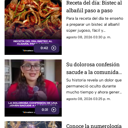
Receta del día: Bistec al
albañil paso a paso
Para la receta del día te enseño
a preparar un bistec al albañil
súper jugoso, fácil y
económico que le va a
agosto 08, 2026 03:30 p. m.
encantar a toda tu familia.
0:42
Su dolorosa confesión
sacude a la comunidad:
la historia que nadie
Su historia revela un dolor que
permaneció oculto durante
esperaba
mucho tiempo y ahora genera
una ola de reacciones. En Tv
agosto 08, 2026 03:25 p. m.
Azteca Quintana Roo te
0:31
contamos que sucedió.
Conoce la numerología