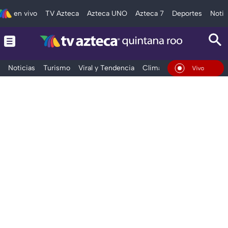
en vivo
TV Azteca
Azteca UNO
Azteca 7
Deportes
Notic
Noticias
Turismo
Viral y Tendencia
Clima
Tráfico
Deporte
En Vivo