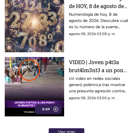
de HOY, 8 de agosto de
2026: ¿Cuál es el
Numerología de hoy, 8 de
agosto de 2026: Descubre cuál
número de la suerte de
es tu número de la suerte
este sábado para cada
según tu signo zodiacal.
agosto 08, 2026 03:08 p. m.
signo del zodiaco?
Predicciones diarias para todo
el zodiaco.
VIDEO | Joven p4t3a
brut4lm3nt3 a un pony
durante una feria en
Un video en redes sociales
generó polémica tras mostrar
San Luis Potosí
una presunta agresión contra
un pony durante una feria en
agosto 08, 2026 03:00 p. m.
San Luis Potosí.
0:49
Ver más