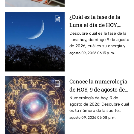
y conectar contigo mismo.
¿Cuál es la fase de la
Luna el día de HOY,
domingo 9 de agosto de
Descubre cuál es la fase de la
Luna hoy, domingo 9 de agosto
2026? Así se verá el
de 2026, cuál es su energía y
astro durante la noche
cómo nos podría afectar.
agosto 09, 2026 06:15 p. m.
Conoce todas las fases
lunares.
Conoce la numerología
de HOY, 9 de agosto de
2026: ¿Cuál es el
Numerología de hoy, 9 de
agosto de 2026: Descubre cuál
número de la suerte de
es tu número de la suerte
este domingo para cada
según tu signo zodiacal.
agosto 09, 2026 06:08 p. m.
signo del zodiaco?
Predicciones diarias para todo
el zodiaco.