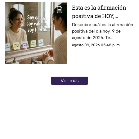
Esta es la afirmación
positiva de HOY,
domingo 9 de agosto de
Descubre cuál es la afirmación
positiva del día hoy, 9 de
2026: Repite estas
agosto de 2026. Te
palabras y llena tu día
compartimos un mensaje
agosto 09, 2026 05:48 p. m.
de energía
motivador para empezar con
energía y atraer abundancia.
Ver más