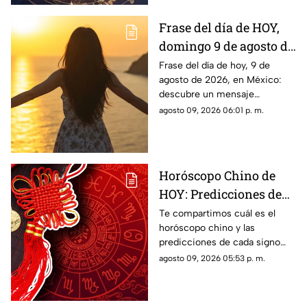
Frase del día de HOY,
domingo 9 de agosto de
2026: Mensajes para
Frase del día de hoy, 9 de
agosto de 2026, en México:
reflexionar y compartir
descubre un mensaje
inspirador para reflexionar y
agosto 09, 2026 06:01 p. m.
compartir con tus seres
queridos.
Horóscopo Chino de
HOY: Predicciones de
este domingo 9 de
Te compartimos cuál es el
horóscopo chino y las
agosto de 2026 para
predicciones de cada signo
cada signo del zodiaco
para el día de hoy, domingo 9
agosto 09, 2026 05:53 p. m.
de agosto de 2026. ¿Qué te
depara el destino?