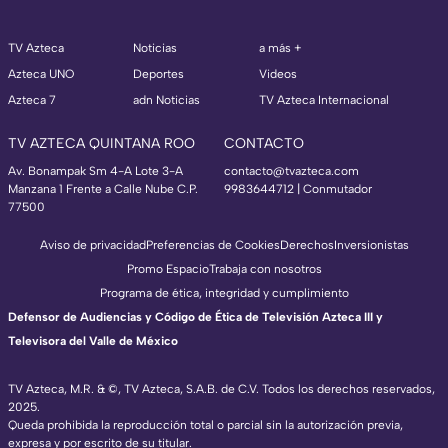
TV Azteca
Noticias
a más +
Azteca UNO
Deportes
Videos
Azteca 7
adn Noticias
TV Azteca Internacional
TV AZTECA QUINTANA ROO
CONTACTO
Av. Bonampak Sm 4-A Lote 3-A
contacto@tvazteca.com
Manzana 1 Frente a Calle Nube C.P.
9983644712 | Conmutador
77500
Aviso de privacidad
Preferencias de Cookies
Derechos
Inversionistas
Promo Espacio
Trabaja con nosotros
Programa de ética, integridad y cumplimiento
Defensor de Audiencias y Código de Ética de Televisión Azteca III y
Televisora del Valle de México
TV Azteca, M.R. & ©, TV Azteca, S.A.B. de C.V. Todos los derechos reservados,
2025.
Queda prohibida la reproducción total o parcial sin la autorización previa,
expresa y por escrito de su titular.