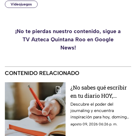
Videojuegos
¡No te pierdas nuestro contenido, sigue a
TV Azteca Quintana Roo en Google
News!
CONTENIDO RELACIONADO
¿No sabes qué escribir
en tu diario HOY,
domingo 9 de agosto de
Descubre el poder del
journaling y encuentra
2026? Usa este journal
inspiración para hoy, domingo
prompt
9 de agosto de 2026. Un
agosto 09, 2026 06:26 p. m.
prompt para reflexionar, crear