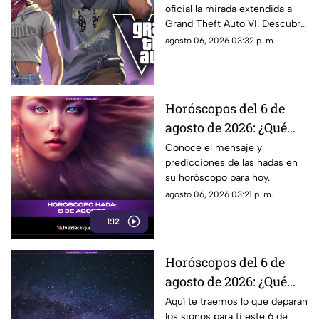
oficial la mirada extendida a
hora de México se
Grand Theft Auto VI. Descubre
estrena este adelanto
fecha, horario, dónde verla y
agosto 06, 2026 03:32 p. m.
de GTA?
qué puede mostrar este nuevo
avance.
Horóscopos del 6 de
agosto de 2026: ¿Qué
revelan las hadas hoy?
Conoce el mensaje y
predicciones de las hadas en
su horóscopo para hoy.
agosto 06, 2026 03:21 p. m.
1:12
Horóscopos del 6 de
agosto de 2026: ¿Qué
revelan los aztecas
Aquí te traemos lo que deparan
los signos para ti este 6 de