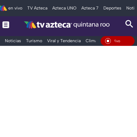
en vivo
TV Azteca
Azteca UNO
Azteca 7
Deportes
Notic
Noticias
Turismo
Viral y Tendencia
Clima
Tráfico
Deporte
En Vivo