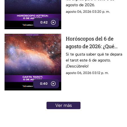
hoy?
agosto de 2026.
agosto 06, 2026 03:20 p. m.
0:42
Horóscopos del 6 de
agosto de 2026: ¿Qué
revelan las cartas del
Si te gusta saber qué te depara
el tarot este 6 de agosto.
tarot?
¡Descúbrelo!
agosto 06, 2026 03:12 p. m.
0:40
Ver más