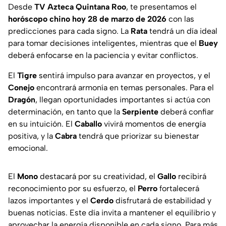
Desde
TV Azteca Quintana Roo
, te presentamos el
horóscopo chino hoy 28 de marzo de 2026
con las
predicciones para cada signo. La
Rata
tendrá un día ideal
para tomar decisiones inteligentes, mientras que el
Buey
deberá enfocarse en la paciencia y evitar conflictos.
El
Tigre
sentirá impulso para avanzar en proyectos, y el
Conejo
encontrará armonía en temas personales. Para el
Dragón
, llegan oportunidades importantes si actúa con
determinación, en tanto que la
Serpiente
deberá confiar
en su intuición. El
Caballo
vivirá momentos de energía
positiva, y la
Cabra
tendrá que priorizar su bienestar
emocional.
El
Mono
destacará por su creatividad, el
Gallo
recibirá
reconocimiento por su esfuerzo, el
Perro
fortalecerá
lazos importantes y el
Cerdo
disfrutará de estabilidad y
buenas noticias. Este día invita a mantener el equilibrio y
aprovechar la energía disponible en cada signo. Para más