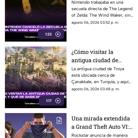
Zelda The Wind
Nintendo trabajaba en una
secuela directa de The Legend
Waker? Aquí te
of Zelda: The Wind Waker, sin
explicamos la razón
embargo, fue cancelada. Aquí
agosto 06, 2026 03:52 p. m.
los detalles al respecto.
1:22
¿Cómo visitar la
antigua ciudad de
Troya en Turquía y qué
La antigua ciudad de Troya
está ubicada cerca de
se sabe de su origen
Çanakkale, en Turquía, y aquí
legendario?
te explicamos todos los
agosto 06, 2026 03:48 p. m.
detalles al respecto.
1:17
Una mirada extendida
a Grand Theft Auto VI:
¿Cuándo, dónde y a qué
Rockstar anuncia de manera