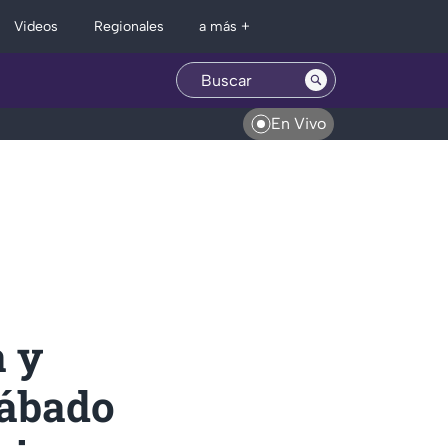
Regionales
Videos
a más +
En Vivo
a y
sábado