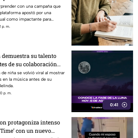
sorprender con una campaña que
a plataforma apostó por una
sual como impactante para
vo thriller. ¿Qué hizo y por qué
 p. m.
o la atención? Descubre todos los
 demuestra su talento
tes de su colaboración
de niña se volvió viral al mostrar
s en la música antes de su
elinda.
0 p. m.
0:41
son protagoniza intenso
meTime’ con un nuevo