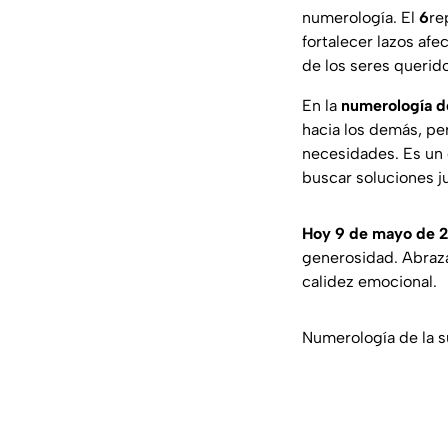
numerología. El
6
re
fortalecer lazos af
de los seres querid
En la
numerología d
hacia los demás, pe
necesidades. Es un 
buscar soluciones ju
Hoy 9 de mayo de 
generosidad. Abraza
calidez emocional.
Numerología de la s