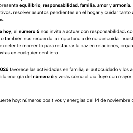
presenta
equilibrio
,
responsabilidad
,
familia
,
amor
y
armonía
.
ectivos, resolver asuntos pendientes en el hogar y cuidar tan
os.
e hoy
, el
número 6
nos invita a actuar con responsabilidad, c
ro también nos recuerda la importancia de no descuidar nues
excelente momento para restaurar la paz en relaciones, organi
stas en cualquier conflicto.
2026
favorece las actividades en familia, el autocuidado y los 
 la energía del
número 6
y verás cómo el día fluye con mayor 
uerte hoy: números positivos y energías del 14 de noviembre