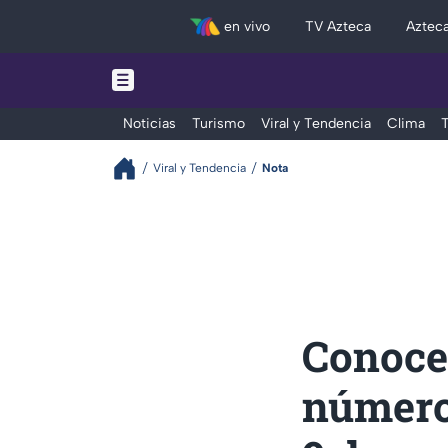
en vivo
TV Azteca
Aztec
Noticias
Turismo
Viral y Tendencia
Clima
T
Viral y Tendencia
Nota
Conoce 
número 