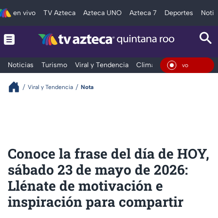
en vivo
TV Azteca
Azteca UNO
Azteca 7
Deportes
Notic
Noticias
Turismo
Viral y Tendencia
Clima
Tráfico
Deporte
En Viv
Viral y Tendencia
Nota
Conoce la frase del día de HOY,
sábado 23 de mayo de 2026:
Llénate de motivación e
inspiración para compartir