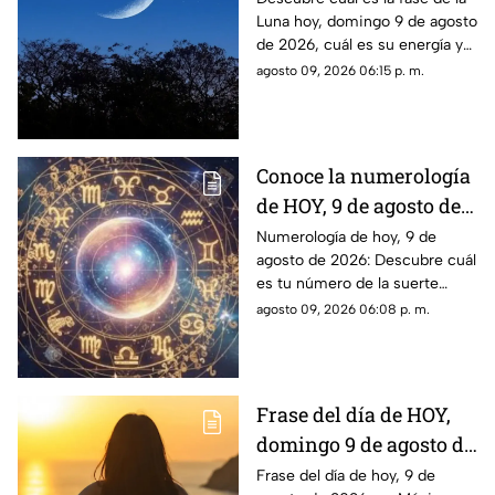
Luna hoy, domingo 9 de agosto
2026? Así se verá el
de 2026, cuál es su energía y
astro durante la noche
cómo nos podría afectar.
agosto 09, 2026 06:15 p. m.
Conoce todas las fases
lunares.
Conoce la numerología
de HOY, 9 de agosto de
2026: ¿Cuál es el
Numerología de hoy, 9 de
agosto de 2026: Descubre cuál
número de la suerte de
es tu número de la suerte
este domingo para cada
según tu signo zodiacal.
agosto 09, 2026 06:08 p. m.
signo del zodiaco?
Predicciones diarias para todo
el zodiaco.
Frase del día de HOY,
domingo 9 de agosto de
2026: Mensajes para
Frase del día de hoy, 9 de