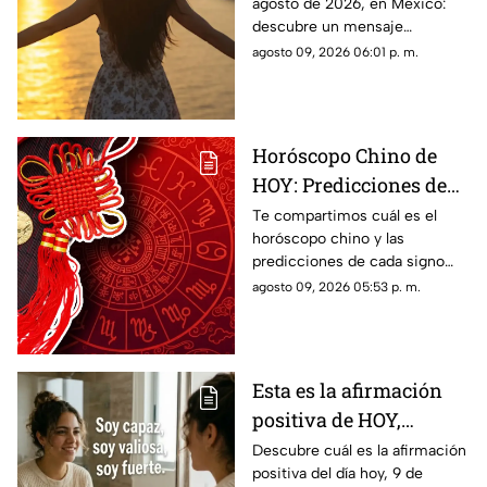
agosto de 2026, en México:
reflexionar y compartir
descubre un mensaje
inspirador para reflexionar y
agosto 09, 2026 06:01 p. m.
compartir con tus seres
queridos.
Horóscopo Chino de
HOY: Predicciones de
este domingo 9 de
Te compartimos cuál es el
horóscopo chino y las
agosto de 2026 para
predicciones de cada signo
cada signo del zodiaco
para el día de hoy, domingo 9
agosto 09, 2026 05:53 p. m.
de agosto de 2026. ¿Qué te
depara el destino?
Esta es la afirmación
positiva de HOY,
domingo 9 de agosto de
Descubre cuál es la afirmación
positiva del día hoy, 9 de
2026: Repite estas