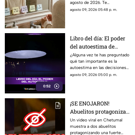
agosto de 2026. Te
palabras y llena tu día
compartimos un mensaje
agosto 09, 2026 05:48 p. m.
de energía
motivador para empezar con
energía y atraer abundancia.
Libro del día: El poder
del autoestima de
Nathaniel Branden
¿Alguna vez te has preguntado
qué tan importante es la
autoestima en las decisiones
que tomas todos los días? En
agosto 09, 2026 05:00 p. m.
Tv Azteca Quintana Roo te
0:52
recomendamos la siguiente
lectura.
¡SE ENOJARON!
Abuelitos protagonizan
FUERTE PELEA en
Un video viral en Chetumal
muestra a dos abuelitos
Chetumal; el video se
protagonizando una fuerte