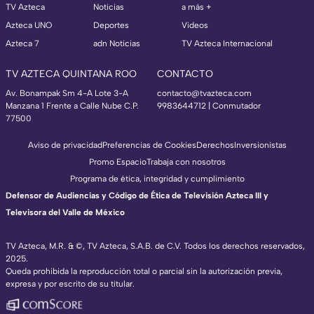
TV Azteca
Noticias
a más +
Azteca UNO
Deportes
Videos
Azteca 7
adn Noticias
TV Azteca Internacional
TV AZTECA QUINTANA ROO
CONTACTO
Av. Bonampak Sm 4-A Lote 3-A
contacto@tvazteca.com
Manzana 1 Frente a Calle Nube C.P.
9983644712 | Conmutador
77500
Aviso de privacidad
Preferencias de Cookies
Derechos
Inversionistas
Promo Espacio
Trabaja con nosotros
Programa de ética, integridad y cumplimiento
Defensor de Audiencias y Código de Ética de Televisión Azteca III y
Televisora del Valle de México
TV Azteca, M.R. & ©, TV Azteca, S.A.B. de C.V. Todos los derechos reservados,
2025.
Queda prohibida la reproducción total o parcial sin la autorización previa,
expresa y por escrito de su titular.