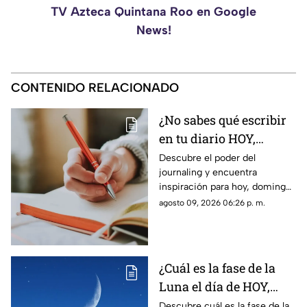
TV Azteca Quintana Roo en Google
News!
CONTENIDO RELACIONADO
¿No sabes qué escribir
en tu diario HOY,
domingo 9 de agosto de
Descubre el poder del
journaling y encuentra
2026? Usa este journal
inspiración para hoy, domingo
prompt
9 de agosto de 2026. Un
agosto 09, 2026 06:26 p. m.
prompt para reflexionar, crear
y conectar contigo mismo.
¿Cuál es la fase de la
Luna el día de HOY,
domingo 9 de agosto de
Descubre cuál es la fase de la