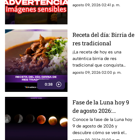
viralizó
pelea en plena vía pública; esto
agosto 09, 2026 02:41 p. m.
es lo que se sabe del
incidente.
Receta del día: Birria de
res tradicional
¡La receta de hoy es una
auténtica birria de res
tradicional que conquista
desde el primer bocado!
agosto 09, 2026 02:00 p. m.
0:38
Fase de la Luna hoy 9
de agosto 2026:
descubre cómo lucirá el
Conoce la fase de la Luna hoy
9 de agosto de 2026 y
satélite esta noche
descubre cómo se verá el
satélite natural durante la