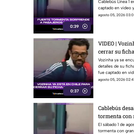
Cablebús Línea 1 
momento los 
captado en video y 
agosto 05, 2026 03:0
0:39
VIDEO | Vozinh
cerrar su fich
Vozinha ya se encue
detalles de su fic
fue captado en vid
agosto 05, 2026 02:41
0:37
Cablebús desa
tormenta con 
El sábado 1 de ago
tormenta con grani