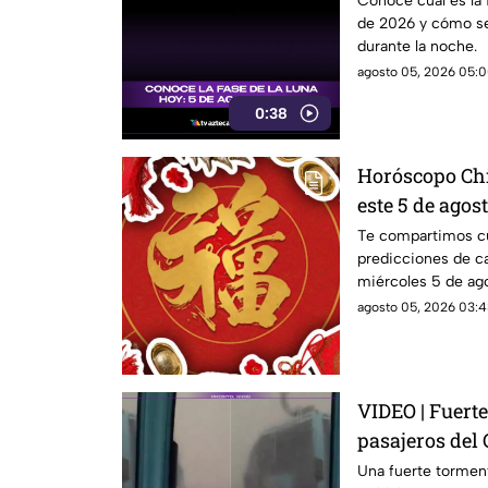
Conoce cuál es la 
de 2026 y cómo se 
durante la noche.
agosto 05, 2026 05:0
0:38
Horóscopo Chi
este 5 de agos
del zodiaco
Te compartimos cu
predicciones de ca
miércoles 5 de ag
destino?
agosto 05, 2026 03:4
VIDEO | Fuert
pasajeros del 
la Ciudad de M
Una fuerte torment