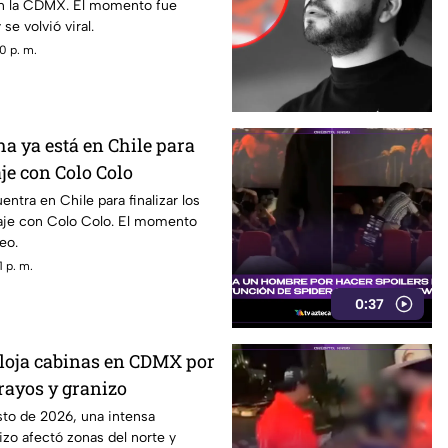
en la CDMX. El momento fue
pasajeros
se volvió viral.
0 p. m.
a ya está en Chile para
aje con Colo Colo
ntra en Chile para finalizar los
haje con Colo Colo. El momento
eo.
 p. m.
0:37
loja cabinas en CDMX por
rayos y granizo
sto de 2026, una intensa
zo afectó zonas del norte y