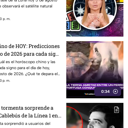
fase de la Luna hoy 5 de agosto
observará el satélite natural
0 p. m.
no de HOY: Predicciones
to de 2026 para cada signo
ál es el horóscopo chino y las
da signo para el día de hoy,
osto de 2026. ¿Qué te depara el
3 p. m.
0:34
e tormenta sorprende a
Cablebús de la Línea 1 en
éxico: así vivieron el
a sorprendió a usuarios del