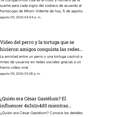
Te compartimos cuál es el color y número de la
suerte para cada signo del zodiaco de acuerdo al
miércoles
horóscopo de Mhoni Vidente de hoy, 5 de agosto.
agosto 05, 2026 04:04 p. m.
Video del perro y la tortuga que se
hicieron amigos conquista las redes
sociales por su ternura
La amistad entre un perro y una tortuga cautivó a
miles de usuarios en redes sociales gracias a un
tierno video viral.
agosto 05, 2026 03:38 p. m.
¿Quién era César Gastélum? El
influencer 4s3s1n4d0 mientras
realizaba una transmisión en vivo en
¿Quién era César Gastélum? Conoce los detalles