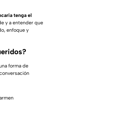
ncaria tenga el
de y a entender que
ido, enfoque y
ueridos?
 una forma de
 conversación
Carmen