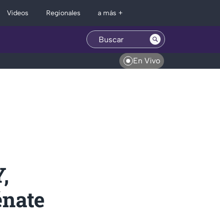
Regionales
Videos
a más +
En Vivo
,
énate