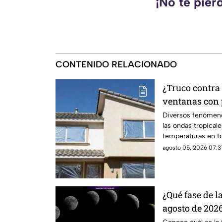
¡No te pier
CONTENIDO RELACIONADO
¿Truco contra 
ventanas con 
explica la cie
Diversos fenómen
las ondas tropical
temperaturas en to
papel aluminio en 
agosto 05, 2026 07:3
para el calor.
¿Qué fase de l
agosto de 202
el satélite est