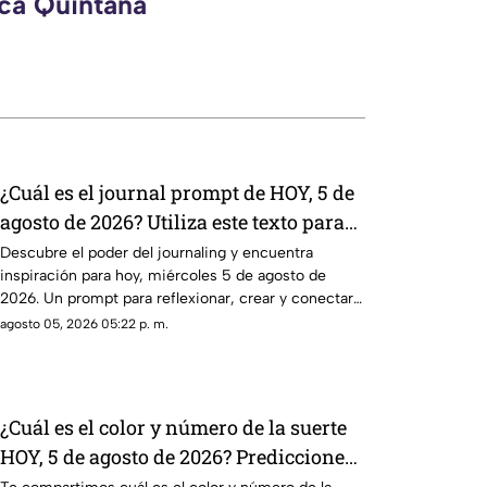
eca Quintana
¿Cuál es el journal prompt de HOY, 5 de
agosto de 2026? Utiliza este texto para
escribir en tu diario y reflexionar sobre
Descubre el poder del journaling y encuentra
inspiración para hoy, miércoles 5 de agosto de
tu día
2026. Un prompt para reflexionar, crear y conectar
contigo mismo.
agosto 05, 2026 05:22 p. m.
¿Cuál es el color y número de la suerte
HOY, 5 de agosto de 2026? Predicciones
de Mhoni Vidente para cada signo este