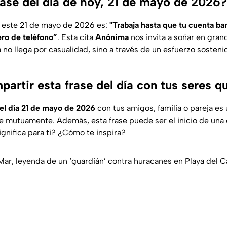
rase del día de hoy, 21 de mayo de 2026?
 este 21 de mayo de 2026 es:
"
Trabaja hasta que tu cuenta ba
ro de teléfono
”
. Esta cita
Anónima
nos invita a soñar en gran
ra no llega por casualidad, sino a través de un esfuerzo sosten
artir esta frase del día con tus seres q
del día 21 de mayo de 2026
con tus amigos, familia o pareja es
e mutuamente. Además, esta frase puede ser el inicio de una
significa para ti? ¿Cómo te inspira?
Mar, leyenda de un ‘guardián’ contra huracanes en Playa del 