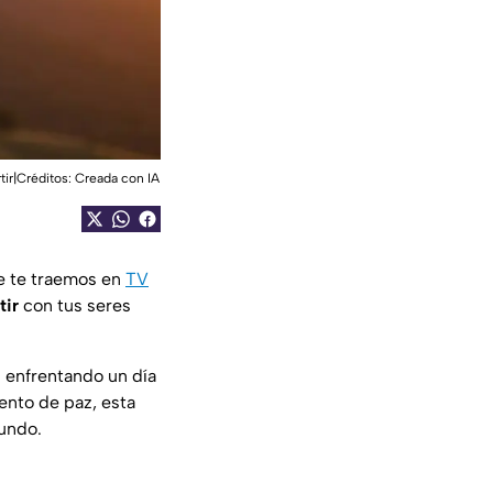
tir|Créditos: Creada con IA
 te traemos en
TV
tir
con tus seres
s enfrentando un día
nto de paz, esta
fundo.