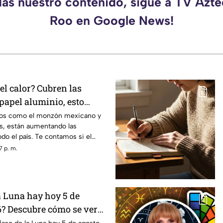
das nuestro contenido, sigue a TV Azt
Roo en Google News!
el calor? Cubren las
papel aluminio, esto
ncia
os como el monzón mexicano y
es, están aumentando las
do el país. Te contamos si el
las ventanas es un truco eficaz
7 p. m.
a Luna hay hoy 5 de
6? Descubre cómo se verá
a noche