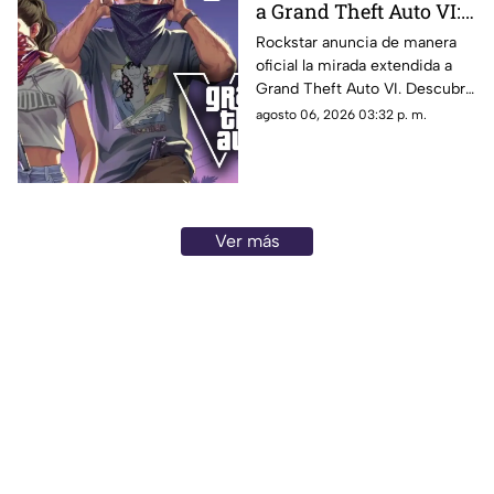
a Grand Theft Auto VI:
¿Cuándo, dónde y a qué
Rockstar anuncia de manera
oficial la mirada extendida a
hora de México se
Grand Theft Auto VI. Descubre
estrena este adelanto
fecha, horario, dónde verla y
agosto 06, 2026 03:32 p. m.
de GTA?
qué puede mostrar este nuevo
avance.
Ver más