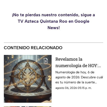
¡No te pierdas nuestro contenido, sigue a
TV Azteca Quintana Roo en Google
News!
CONTENIDO RELACIONADO
Revelamos la
numerología de HOY:
Conoce el número de la
Numerología de hoy, 6 de
agosto de 2026: Descubre cuál
suerte de este jueves 6
es tu número de la suerte
de agosto de 2026, para
según tu signo zodiacal.
agosto 06, 2026 05:15 p. m.
cada signo del zodiaco
Predicciones diarias para todo
el zodiaco.