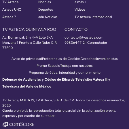
TV Azteca
Noticias
a más +
Azteca UNO
Deportes
Videos
Azteca 7
adn Noticias
TV Azteca Internacional
TV AZTECA QUINTANA ROO
CONTACTO
Av. Bonampak Sm 4-A Lote 3-A
contacto@tvazteca.com
Manzana 1 Frente a Calle Nube C.P.
9983644712 | Conmutador
77500
Aviso de privacidad
Preferencias de Cookies
Derechos
Inversionistas
Promo Espacio
Trabaja con nosotros
Programa de ética, integridad y cumplimiento
Defensor de Audiencias y Código de Ética de Televisión Azteca III y
Televisora del Valle de México
TV Azteca, M.R. & ©, TV Azteca, S.A.B. de C.V. Todos los derechos reservados,
2025.
Queda prohibida la reproducción total o parcial sin la autorización previa,
expresa y por escrito de su titular.