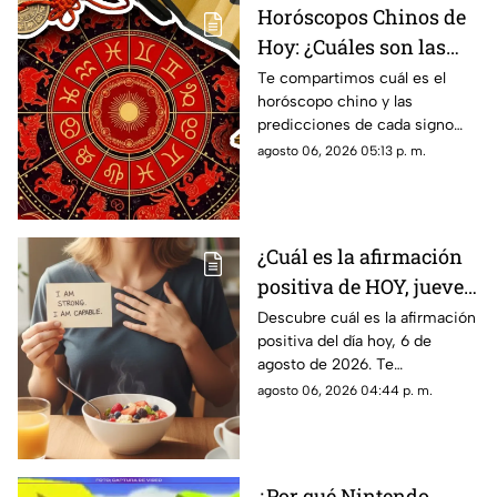
Horóscopos Chinos de
Hoy: ¿Cuáles son las
predicciones para este
Te compartimos cuál es el
horóscopo chino y las
jueves 6 de agosto de
predicciones de cada signo
2026?
para el día de hoy, jueves 6 de
agosto 06, 2026 05:13 p. m.
agosto de 2026. ¿Qué te
depara el destino?
¿Cuál es la afirmación
positiva de HOY, jueves
6 de agosto de 2026?
Descubre cuál es la afirmación
positiva del día hoy, 6 de
Repite estas palabras y
agosto de 2026. Te
llena tu día de energía
compartimos un mensaje
agosto 06, 2026 04:44 p. m.
motivador para empezar con
energía y atraer abundancia.
¿Por qué Nintendo