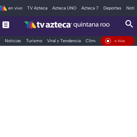
en vivo
TV Azteca
Azteca UNO
Azteca 7
Deportes
Notic
Noticias
Turismo
Viral y Tendencia
Clima
Tráfico
Deporte
En Vivo