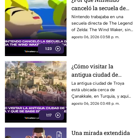
canceló la secuela de
Zelda The Wind
Nintendo trabajaba en una
secuela directa de The Legend
Waker? Aquí te
of Zelda: The Wind Waker, sin
explicamos la razón
embargo, fue cancelada. Aquí
agosto 06, 2026 03:58 p. m.
los detalles al respecto.
1:23
¿Cómo visitar la
antigua ciudad de
Troya en Turquía y qué
La antigua ciudad de Troya
está ubicada cerca de
se sabe de su origen
Çanakkale, en Turquía, y aquí
legendario?
te explicamos todos los
agosto 06, 2026 03:48 p. m.
detalles al respecto.
1:17
Una mirada extendida