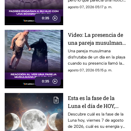
pero lo que parecía una noticia
increíble terminó siendo una
agosto 07, 2026 05:17 p. m.
broma que nadie esperaba. La
0:35
reacción de su hijo asi quedó
grabada.
Video: La presencia de
una pareja musulmana
en la playa provoca
Una pareja musulmana
disfrutaba de un día en la playa
reacciones
cuando su presencia llamó la
atención de los presentes.
agosto 07, 2026 05:15 p. m.
Este fue el momento que
0:35
desató diversas reacciones
entre quienes se encontraban
en el lugar.
Esta es la fase de la
Luna el día de HOY,
viernes 7 de agosto de
Descubre cuál es la fase de la
Luna hoy, viernes 7 de agosto
2026: ¿Cómo se verá el
de 2026, cuál es su energía y
astro durante la noche?