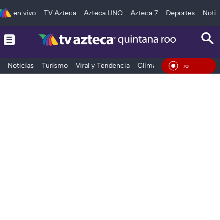
en vivo
TV Azteca
Azteca UNO
Azteca 7
Deportes
Notic
Noticias
Turismo
Viral y Tendencia
Clima
Tráfico
Deporte
En Vi