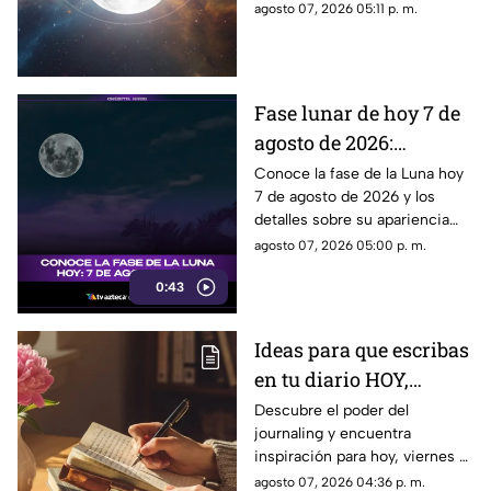
cómo nos podría afectar.
agosto 07, 2026 05:11 p. m.
Conoce todas las fases
lunares.
Fase lunar de hoy 7 de
agosto de 2026:
descubre cómo luce la
Conoce la fase de la Luna hoy
7 de agosto de 2026 y los
Luna y su significado
detalles sobre su apariencia
durante esta jornada.
agosto 07, 2026 05:00 p. m.
0:43
Ideas para que escribas
en tu diario HOY,
viernes 7 de junio de
Descubre el poder del
journaling y encuentra
2026: Usa este journal
inspiración para hoy, viernes 7
prompt y termina tu
de junio de 2026. Un prompt
agosto 07, 2026 04:36 p. m.