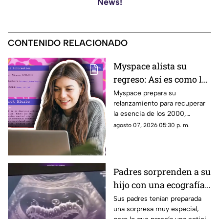
News!
CONTENIDO RELACIONADO
Myspace alista su
regreso: Así es como la
icónica red social
Myspace prepara su
relanzamiento para recuperar
busca volver y revivir
la esencia de los 2000,
la esencia de los años
conectando a músicos y
agosto 07, 2026 05:30 p. m.
2000
creadores con sus fans. Aquí
los detalles de la red social.
Padres sorprenden a su
hijo con una ecografía
falsa y su reacción se
Sus padres tenían preparada
una sorpresa muy especial,
vuelve inolvidable