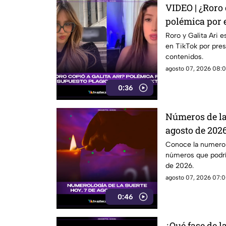
VIDEO | ¿Roro 
polémica por 
sacude TikTo
Roro y Galita Ari 
en TikTok por pres
contenidos.
agosto 07, 2026 08:0
0:36
Números de la
agosto de 2026
favorece
Conoce la numerolo
números que podrí
de 2026.
agosto 07, 2026 07:0
0:46
¿Qué fase de l