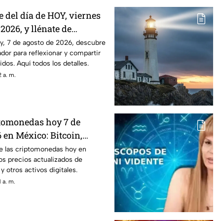
e del día de HOY, viernes
 2026, y llénate de
on estas palabras
oy, 7 de agosto de 2026, descubre
dor para reflexionar y compartir
dos. Aquí todos los detalles.
 a. m.
ptomonedas hoy 7 de
 en México: Bitcoin,
ás
de las criptomonedas hoy en
os precios actualizados de
 otros activos digitales.
 a. m.