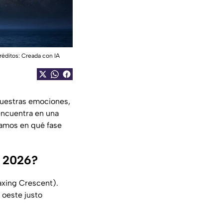
réditos: Creada con IA
nuestras emociones,
 encuentra en una
amos en qué fase
e 2026?
xing Crescent).
 oeste justo