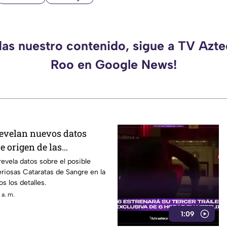
das nuestro contenido, sigue a TV Azt
Roo en Google News!
evelan nuevos datos
le origen de las
taratas de Sangre en la
evela datos sobre el posible
eriosas Cataratas de Sangre en la
os los detalles.
 a. m.
1:09