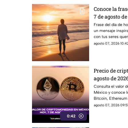
Conoce la fras
7 de agosto de
inspiración c
Frase del día de h
un mensaje inspira
con tus seres queri
agosto 07, 2026 10:42
Precio de cri
agosto de 2026
Ethereum y m
Consulta el valor 
México y conoce l
Bitcoin, Ethereum y
agosto 07, 2026 09:51
0:42