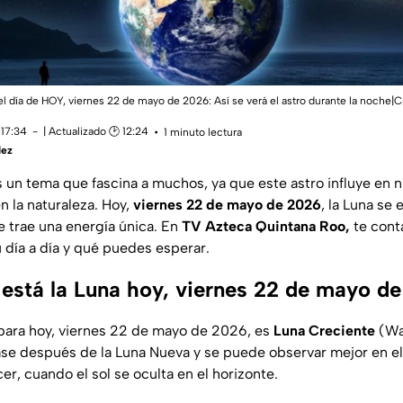
el día de HOY, viernes 22 de mayo de 2026: Así se verá el astro durante la noche|C
 17:34
| Actualizado 🕑 12:24
1 minuto lectura
dez
s un tema que fascina a muchos, ya que este astro influye en 
n la naturaleza. Hoy,
viernes 22 de mayo de 2026
, la Luna se
e trae una energía única. En
TV Azteca Quintana Roo,
te cont
 día a día y qué puedes esperar.
 está la Luna hoy, viernes 22 de mayo d
l para hoy, viernes 22 de mayo de 2026, es
Luna Creciente
(Wa
fase después de la Luna Nueva y se puede observar mejor en el
r, cuando el sol se oculta en el horizonte.