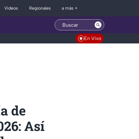
Regionales
Videos
a más +
En Vivo
ía de
026: Así