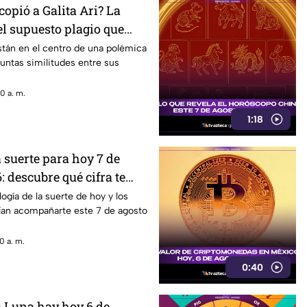
copió a Galita Ari? La
el supuesto plagio que
k
están en el centro de una polémica
untas similitudes entre sus
0 a. m.
1:18
 suerte para hoy 7 de
: descubre qué cifra te
gía de la suerte de hoy y los
an acompañarte este 7 de agosto
0 a. m.
0:40
a Luna hay hoy 6 de