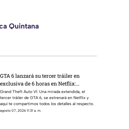
eca Quintana
GTA 6 lanzará su tercer tráiler en
exclusiva de 6 horas en Netflix:
¿Cuándo será el estreno del avance del
Grand Theft Auto VI: Una mirada extendida, el
tercer tráiler de GTA 6, se estrenará en Netflix y
Grand Theft Auto VI?
aquí te compartimos todos los detalles al respecto.
agosto 07, 2026 11:31 a. m.