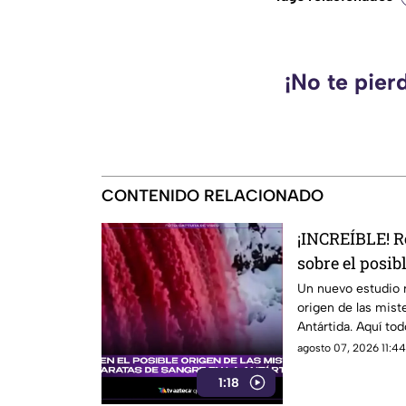
¡No te pier
CONTENIDO RELACIONADO
¡INCREÍBLE! R
sobre el posib
misteriosas Ca
Un nuevo estudio r
origen de las mist
Antártida
Antártida. Aquí tod
agosto 07, 2026 11:44
1:18