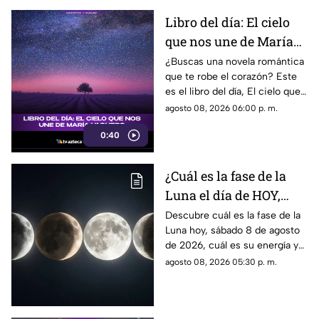
Libro del día: El cielo
que nos une de María
Vaquero
¿Buscas una novela romántica
que te robe el corazón? Este
es el libro del día, El cielo que
nos une, de María Vaquero.
agosto 08, 2026 06:00 p. m.
0:40
¿Cuál es la fase de la
Luna el día de HOY,
sábado 8 de agosto de
Descubre cuál es la fase de la
Luna hoy, sábado 8 de agosto
2026? Así se verá el
de 2026, cuál es su energía y
astro durante la noche
cómo nos podría afectar.
agosto 08, 2026 05:30 p. m.
Conoce todas las fases
lunares.