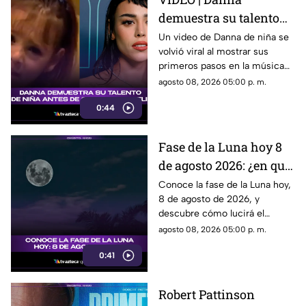
demuestra su talento
desde niña antes de su
Un video de Danna de niña se
volvió viral al mostrar sus
colaboración con
primeros pasos en la música
Belinda.
antes de su colaboración con
agosto 08, 2026 05:00 p. m.
Belinda.
0:44
Fase de la Luna hoy 8
de agosto 2026: ¿en qué
etapa lunar estará esta
Conoce la fase de la Luna hoy,
8 de agosto de 2026, y
noche?
descubre cómo lucirá el
satélite natural durante esta
agosto 08, 2026 05:00 p. m.
noche.
0:41
Robert Pattinson