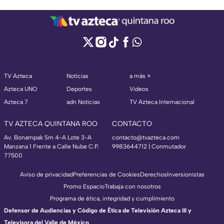
TV Azteca
Noticias
a más +
Azteca UNO
Deportes
Videos
Azteca 7
adn Noticias
TV Azteca Internacional
TV AZTECA QUINTANA ROO
CONTACTO
Av. Bonampak Sm 4-A Lote 3-A
contacto@tvazteca.com
Manzana 1 Frente a Calle Nube C.P.
9983644712 | Conmutador
77500
Aviso de privacidad
Preferencias de Cookies
Derechos
Inversionistas
Promo Espacio
Trabaja con nosotros
Programa de ética, integridad y cumplimiento
Defensor de Audiencias y Código de Ética de Televisión Azteca III y
Televisora del Valle de México