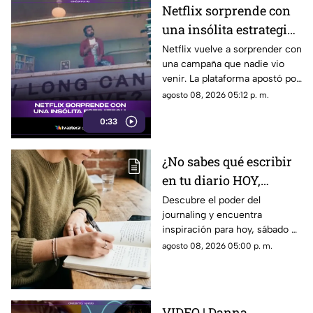
Netflix sorprende con
una insólita estrategia
para promocionar su
Netflix vuelve a sorprender con
una campaña que nadie vio
nuevo thriller
venir. La plataforma apostó por
una estrategia tan inusual
agosto 08, 2026 05:12 p. m.
como impactante para
0:33
promocionar su nuevo thriller.
¿Qué hizo y por qué está
llamando tanto la atención?
¿No sabes qué escribir
Descubre todos los detalles.
en tu diario HOY,
sábado 8 de junio de
Descubre el poder del
journaling y encuentra
2026? Usa este journal
inspiración para hoy, sábado 8
prompt
de junio de 2026. Un prompt
agosto 08, 2026 05:00 p. m.
para reflexionar, crear y
conectar contigo mismo.
VIDEO | Danna