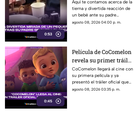
divertida mirada de un
Aquí te contamos acerca de la
tierna y divertida reacción de
pequeño mientras su
un bebé ante su padre
padre se queda
distraído. Estos son todos los
agosto 08, 2026 04:00 p. m.
platicando
detalles al respecto.
0:53
Película de CoComelon
revela su primer tráiler
oficial y emociona a sus
CoComelon llegará al cine con
su primera película y ya
pequeños fans
presentó el tráiler oficial que
sorprendió a sus seguidores.
agosto 08, 2026 03:35 p. m.
0:45