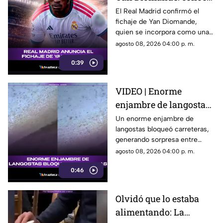
al nuevo refuerzo que
El Real Madrid confirmó el
fichaje de Yan Diomande,
llega al club español
quien se incorpora como una
de las nuevas apuestas del
agosto 08, 2026 04:00 p. m.
equipo merengue.
0:39
VIDEO | Enorme
enjambre de langostas
bloquea carreteras
Un enorme enjambre de
langostas bloqueó carreteras,
generando sorpresa entre
conductores y usuarios que
agosto 08, 2026 04:00 p. m.
compartieron las imágenes.
0:46
Olvidó que lo estaba
alimentando: La