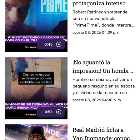
protagoniza intenso
thriller ‘PrimeTime’
Robert Pattinson sorprende
con su nueva película
con un nuevo papel
“PrimeTime”, donde interpreta
como cazador
a un personaje dedicado a
agosto 08, 2026 04:39 p. m.
perseguir criminales.
0:45
¡No aguantó la
impresión! Un hombre
se desmaya al ver un
Hombre se desmaya al ver un
pequeño rasguño en su esposa
rasguño insignificante
y el video de la reacción se
en su esposa
vuelve viral en las redes
agosto 08, 2026 04:30 p. m.
sociales.
0:53
Real Madrid ficha a
Yan Diomande: conoce