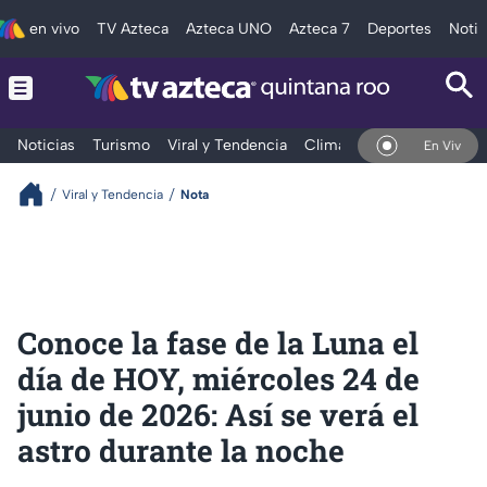
en vivo
TV Azteca
Azteca UNO
Azteca 7
Deportes
Notic
Noticias
Turismo
Viral y Tendencia
Clima
Tráfico
Deporte
En Vivo
Viral y Tendencia
Nota
Conoce la fase de la Luna el
día de HOY, miércoles 24 de
junio de 2026: Así se verá el
astro durante la noche