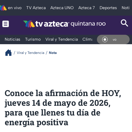
en vivo
TV Azteca
Azteca UNO
Azteca 7
Deportes
Notic
Noticias
Turismo
Viral y Tendencia
Clima
Tráfico
Deporte
En Vi
Viral y Tendencia
Nota
Conoce la afirmación de HOY,
jueves 14 de mayo de 2026,
para que llenes tu día de
energía positiva