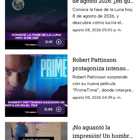
de agosto 2026: ¿en qué
etapa lunar estará esta
Conoce la fase de la Luna hoy,
8 de agosto de 2026, y
noche?
descubre cómo lucirá el
satélite natural durante esta
agosto 08, 2026 05:00 p. m.
noche.
0:41
Robert Pattinson
protagoniza intenso
thriller ‘PrimeTime’
Robert Pattinson sorprende
con su nueva película
con un nuevo papel
“PrimeTime”, donde interpreta
como cazador
a un personaje dedicado a
agosto 08, 2026 04:39 p. m.
perseguir criminales.
0:45
¡No aguantó la
impresión! Un hombre