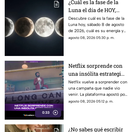
¿Cuál es la fase de la
Luna el día de HOY,
sábado 8 de agosto de
Descubre cuál es la fase de la
Luna hoy, sábado 8 de agosto
2026? Así se verá el
de 2026, cuál es su energía y
astro durante la noche
cómo nos podría afectar.
agosto 08, 2026 05:30 p. m.
Conoce todas las fases
lunares.
Netflix sorprende con
una insólita estrategia
para promocionar su
Netflix vuelve a sorprender con
una campaña que nadie vio
nuevo thriller
venir. La plataforma apostó por
una estrategia tan inusual
agosto 08, 2026 05:12 p. m.
como impactante para
0:33
promocionar su nuevo thriller.
¿Qué hizo y por qué está
llamando tanto la atención?
¿No sabes qué escribir
Descubre todos los detalles.