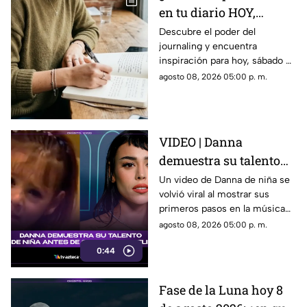
en tu diario HOY,
sábado 8 de junio de
Descubre el poder del
journaling y encuentra
2026? Usa este journal
inspiración para hoy, sábado 8
prompt
de junio de 2026. Un prompt
agosto 08, 2026 05:00 p. m.
para reflexionar, crear y
conectar contigo mismo.
VIDEO | Danna
demuestra su talento
desde niña antes de su
Un video de Danna de niña se
volvió viral al mostrar sus
colaboración con
primeros pasos en la música
Belinda.
antes de su colaboración con
agosto 08, 2026 05:00 p. m.
Belinda.
0:44
Fase de la Luna hoy 8