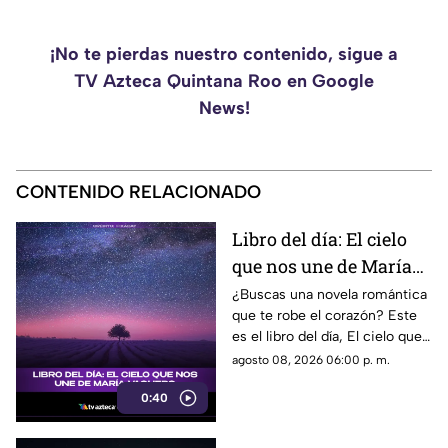
¡No te pierdas nuestro contenido, sigue a
TV Azteca Quintana Roo en Google
News!
CONTENIDO RELACIONADO
Libro del día: El cielo
que nos une de María
Vaquero
¿Buscas una novela romántica
que te robe el corazón? Este
es el libro del día, El cielo que
nos une, de María Vaquero.
agosto 08, 2026 06:00 p. m.
0:40