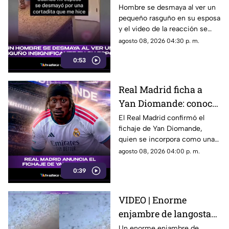
se desmaya al ver un
Hombre se desmaya al ver un
pequeño rasguño en su esposa
rasguño insignificante
y el video de la reacción se
en su esposa
vuelve viral en las redes
agosto 08, 2026 04:30 p. m.
sociales.
0:53
Real Madrid ficha a
Yan Diomande: conoce
al nuevo refuerzo que
El Real Madrid confirmó el
fichaje de Yan Diomande,
llega al club español
quien se incorpora como una
de las nuevas apuestas del
agosto 08, 2026 04:00 p. m.
equipo merengue.
0:39
VIDEO | Enorme
enjambre de langostas
bloquea carreteras
Un enorme enjambre de