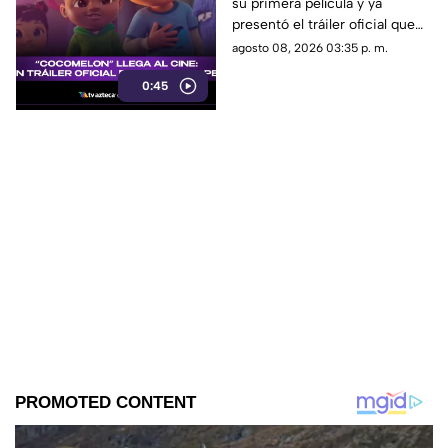
su primera película y ya
pequeños fans
presentó el tráiler oficial que
sorprendió a sus seguidores.
agosto 08, 2026 03:35 p. m.
0:45