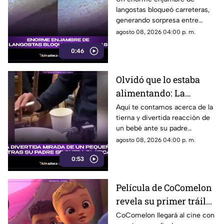
langostas bloqueó carreteras,
generando sorpresa entre
conductores y usuarios que
agosto 08, 2026 04:00 p. m.
compartieron las imágenes.
0:46
Olvidó que lo estaba
alimentando: La
divertida mirada de un
Aquí te contamos acerca de la
tierna y divertida reacción de
pequeño mientras su
un bebé ante su padre
padre se queda
distraído. Estos son todos los
agosto 08, 2026 04:00 p. m.
platicando
detalles al respecto.
0:53
Película de CoComelon
revela su primer tráiler
oficial y emociona a sus
CoComelon llegará al cine con