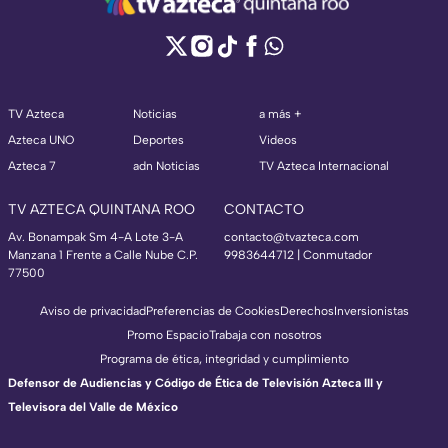
TV Azteca
Noticias
a más +
Azteca UNO
Deportes
Videos
Azteca 7
adn Noticias
TV Azteca Internacional
TV AZTECA QUINTANA ROO
CONTACTO
Av. Bonampak Sm 4-A Lote 3-A
contacto@tvazteca.com
Manzana 1 Frente a Calle Nube C.P.
9983644712 | Conmutador
77500
Aviso de privacidad
Preferencias de Cookies
Derechos
Inversionistas
Promo Espacio
Trabaja con nosotros
Programa de ética, integridad y cumplimiento
Defensor de Audiencias y Código de Ética de Televisión Azteca III y
Televisora del Valle de México